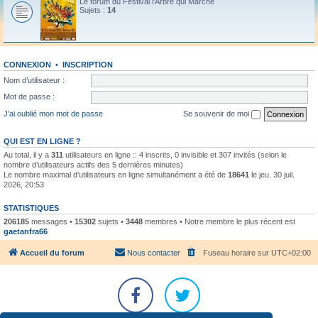
Le forum du Festival l'Arbre qui Marche
Sujets :
14
CONNEXION
•
INSCRIPTION
Nom d’utilisateur :
Mot de passe :
J’ai oublié mon mot de passe
Se souvenir de moi
QUI EST EN LIGNE ?
Au total, il y a
311
utilisateurs en ligne :: 4 inscrits, 0 invisible et 307 invités (selon le
nombre d’utilisateurs actifs des 5 dernières minutes)
Le nombre maximal d’utilisateurs en ligne simultanément a été de
18641
le jeu. 30 juil.
2026, 20:53
STATISTIQUES
206185
messages •
15302
sujets •
3448
membres • Notre membre le plus récent est
gaetanfra66
Accueil du forum
Nous contacter
Fuseau horaire sur
UTC+02:00