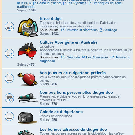
musicaux
,
Conseils d'achat
,
Les Rythmes
,
Techniques de sons
traditionnels
Sujets :
1015
Brico-didge
Tout sur le bricolage de votre didgeridoo. Fabrication,
modification, réparation et décoration.
Sous-forums :
Entretien et réparation
,
Sandidge
Sujets :
1422
Culture Aborigène en Australie
La culture
Aborigène en Australie à travers la peinture, les légendes, la vie
de tous les jours
Sous-forums :
L'Australie
,
Les Aborigènes
,
Histoire du
didgeridoo
Sujets :
475
Vos joueurs de didgeridoo préférés
Vous avez un joueur de didgeridoo préféré, vous voulez en
parler...
Sujets :
496
Compositions personnelles didgeridoo
Prenez votre didge et votre micro, enregistrez le tout et
envoyez le tout ici !!!
Sujets :
676
Galerie de didgeridoos
Photos de didgeridoos
Sujets :
450
Les bonnes adresses du didgeridoo
Toutes les bonnes adresses sur le didgeridoo : les cafés-