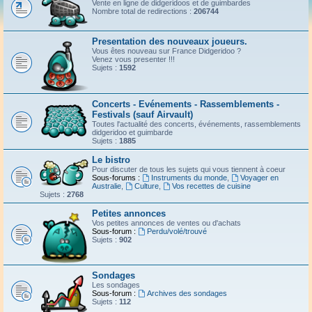
Vente en ligne de didgeridoos et de guimbardes
Nombre total de redirections :
206744
Presentation des nouveaux joueurs.
Vous êtes nouveau sur France Didgeridoo ?
Venez vous presenter !!!
Sujets :
1592
Concerts - Evénements - Rassemblements -
Festivals (sauf Airvault)
Toutes l'actualité des concerts, événements, rassemblements
didgeridoo et guimbarde
Sujets :
1885
Le bistro
Pour discuter de tous les sujets qui vous tiennent à coeur
Sous-forums :
Instruments du monde
,
Voyager en
Australie
,
Culture
,
Vos recettes de cuisine
Sujets :
2768
Petites annonces
Vos petites annonces de ventes ou d'achats
Sous-forum :
Perdu/volé/trouvé
Sujets :
902
Sondages
Les sondages
Sous-forum :
Archives des sondages
Sujets :
112