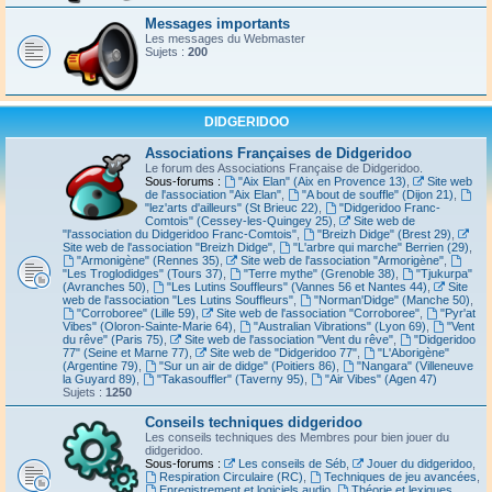
Messages importants
Les messages du Webmaster
Sujets :
200
DIDGERIDOO
Associations Françaises de Didgeridoo
Le forum des Associations Française de Didgeridoo.
Sous-forums :
"Aix Elan" (Aix en Provence 13)
,
Site web
de l'association "Aix Elan"
,
"A bout de souffle" (Dijon 21)
,
"lez'arts d'ailleurs" (St Brieuc 22)
,
"Didgeridoo Franc-
Comtois" (Cessey-les-Quingey 25)
,
Site web de
"l'association du Didgeridoo Franc-Comtois"
,
"Breizh Didge" (Brest 29)
,
Site web de l'association "Breizh Didge"
,
"L'arbre qui marche" Berrien (29)
,
"Armonigène" (Rennes 35)
,
Site web de l'association "Armorigène"
,
"Les Troglodidges" (Tours 37)
,
"Terre mythe" (Grenoble 38)
,
"Tjukurpa"
(Avranches 50)
,
"Les Lutins Souffleurs" (Vannes 56 et Nantes 44)
,
Site
web de l'association "Les Lutins Souffleurs"
,
"Norman'Didge" (Manche 50)
,
"Corroboree" (Lille 59)
,
Site web de l'association "Corroboree"
,
"Pyr'at
Vibes" (Oloron-Sainte-Marie 64)
,
"Australian Vibrations" (Lyon 69)
,
"Vent
du rêve" (Paris 75)
,
Site web de l'association "Vent du rêve"
,
"Didgeridoo
77" (Seine et Marne 77)
,
Site web de "Didgeridoo 77"
,
"L'Aborigène"
(Argentine 79)
,
"Sur un air de didge" (Poitiers 86)
,
"Nangara" (Villeneuve
la Guyard 89)
,
"Takasouffler" (Taverny 95)
,
"Air Vibes" (Agen 47)
Sujets :
1250
Conseils techniques didgeridoo
Les conseils techniques des Membres pour bien jouer du
didgeridoo.
Sous-forums :
Les conseils de Séb
,
Jouer du didgeridoo
,
Respiration Circulaire (RC)
,
Techniques de jeu avancées
,
Enregistrement et logiciels audio
,
Théorie et lexiques