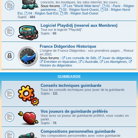
concerts, les boutiques, les sites internet, les cours...
Sous-forums :
Les "World Wide liens"
,
01 : Paris - Région
parisienne.
,
02 : Région Nord-Ouest
,
03 : Région Nord-
Est
,
04 : Région Sud-Est
,
05 : Région Sud-Ouest
Sujets :
484
Logiciel Playdidj (reservé aux Membres)
Tout sur le logiciel "Playdidj".
Sujets :
66
France Didgeridoo Historique
L'origine de France Didgeridoo : ses premières pages... Retour
en 2001
Sous-forums :
Les conseils de Séb
,
Jouer du didgeridoo
,
Entretien et réparation
,
L'Australie
,
Les Aborigènes
,
Histoire du didgeridoo
GUIMBARDE
Conseils techniques guimbarde
Tous les conseils techniques pour jouer de la guimbarde
Sujets :
111
Vos joueurs de guimbarde préférés
Vous avez un joueur de guimbarde préféré, vous voulez en
parler...
Sujets :
76
Compositions personnelles guimbarde
Vos compositions personnelles avec votre guimbarde