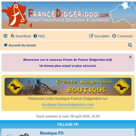
France Didgeridoo
Didgeridoo et Guimbarde sur France Didgeridoo - retrouvez la communauté.
Smartfeed
FAQ
Inscription
Connexion
R
Accueil du forum
e
c
Bienvenue sur le nouveau Forum de France Didgeridoo (v4).
Un format plus actuel et plus sécurisé.
h
e
r
c
h
Retrouvez votre boutique France Didgeridoo sur
e
boutique.francedidgeridoo.com
r
Nous sommes le sam. 08 août 2026, 16:58
VILLAGE FD
Boutique FD