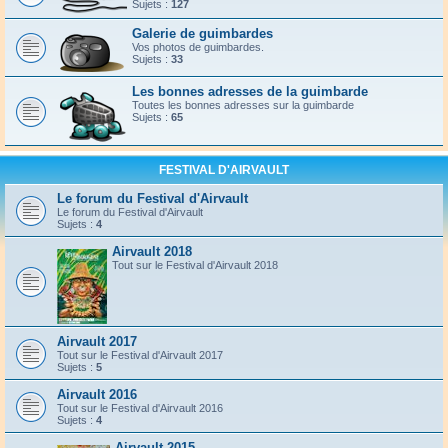
Sujets :
127
Galerie de guimbardes
Vos photos de guimbardes.
Sujets :
33
Les bonnes adresses de la guimbarde
Toutes les bonnes adresses sur la guimbarde
Sujets :
65
FESTIVAL D'AIRVAULT
Le forum du Festival d'Airvault
Le forum du Festival d'Airvault
Sujets :
4
Airvault 2018
Tout sur le Festival d'Airvault 2018
Airvault 2017
Tout sur le Festival d'Airvault 2017
Sujets :
5
Airvault 2016
Tout sur le Festival d'Airvault 2016
Sujets :
4
Airvault 2015