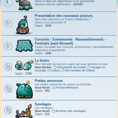
Vente en ligne de didgeridoos et de guimbardes
Nombre total de redirections :
204456
Presentation des nouveaux joueurs.
Vous êtes nouveau sur France Didgeridoo ?
Venez vous presenter !!!
Sujets :
1592
Concerts - Evénements - Rassemblements -
Festivals (sauf Airvault)
Toutes l'actualité des concerts, événements, rassemblements
didgeridoo et guimbarde
Sujets :
1885
Le bistro
Pour discuter de tous les sujets qui vous tiennent à coeur
Sous-forums :
Instruments du monde
,
Voyager en
Australie
,
Culture
,
Vos recettes de cuisine
Sujets :
2768
Petites annonces
Vos petites annonces de ventes ou d'achats
Sous-forum :
Perdu/volé/trouvé
Sujets :
902
Sondages
Les sondages
Sous-forum :
Archives des sondages
Sujets :
112