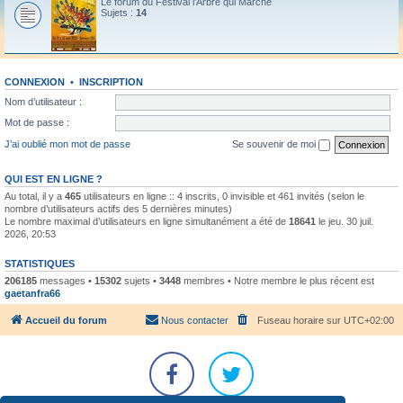
Le forum du Festival l'Arbre qui Marche
Sujets :
14
CONNEXION
•
INSCRIPTION
Nom d’utilisateur :
Mot de passe :
J’ai oublié mon mot de passe
Se souvenir de moi
QUI EST EN LIGNE ?
Au total, il y a
465
utilisateurs en ligne :: 4 inscrits, 0 invisible et 461 invités (selon le
nombre d’utilisateurs actifs des 5 dernières minutes)
Le nombre maximal d’utilisateurs en ligne simultanément a été de
18641
le jeu. 30 juil.
2026, 20:53
STATISTIQUES
206185
messages •
15302
sujets •
3448
membres • Notre membre le plus récent est
gaetanfra66
Accueil du forum
Nous contacter
Fuseau horaire sur
UTC+02:00