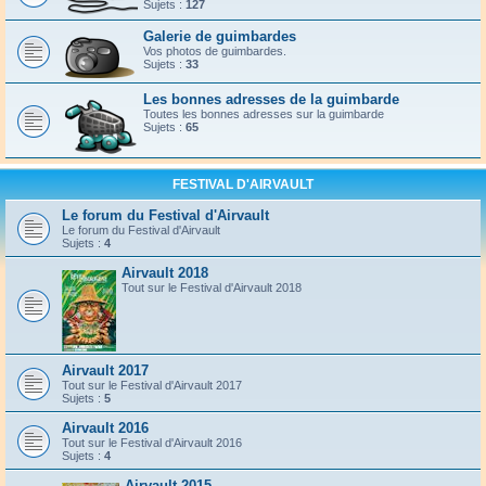
Sujets :
127
Galerie de guimbardes
Vos photos de guimbardes.
Sujets :
33
Les bonnes adresses de la guimbarde
Toutes les bonnes adresses sur la guimbarde
Sujets :
65
FESTIVAL D'AIRVAULT
Le forum du Festival d'Airvault
Le forum du Festival d'Airvault
Sujets :
4
Airvault 2018
Tout sur le Festival d'Airvault 2018
Airvault 2017
Tout sur le Festival d'Airvault 2017
Sujets :
5
Airvault 2016
Tout sur le Festival d'Airvault 2016
Sujets :
4
Airvault 2015