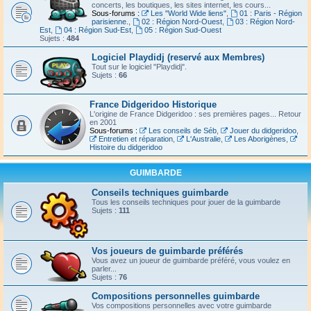
concerts, les boutiques, les sites internet, les cours...
Sous-forums :
Les "World Wide liens"
,
01 : Paris - Région
parisienne.
,
02 : Région Nord-Ouest
,
03 : Région Nord-
Est
,
04 : Région Sud-Est
,
05 : Région Sud-Ouest
Sujets :
484
Logiciel Playdidj (reservé aux Membres)
Tout sur le logiciel "Playdidj".
Sujets :
66
France Didgeridoo Historique
L'origine de France Didgeridoo : ses premières pages... Retour
en 2001
Sous-forums :
Les conseils de Séb
,
Jouer du didgeridoo
,
Entretien et réparation
,
L'Australie
,
Les Aborigènes
,
Histoire du didgeridoo
GUIMBARDE
Conseils techniques guimbarde
Tous les conseils techniques pour jouer de la guimbarde
Sujets :
111
Vos joueurs de guimbarde préférés
Vous avez un joueur de guimbarde préféré, vous voulez en
parler...
Sujets :
76
Compositions personnelles guimbarde
Vos compositions personnelles avec votre guimbarde