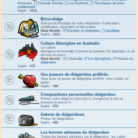
musicaux
,
Conseils d'achat
,
Les Rythmes
,
Techniques de sons
traditionnels
Sujets :
1015
Brico-didge
Tout sur le bricolage de votre didgeridoo. Fabrication,
modification, réparation et décoration.
Sous-forums :
Entretien et réparation
,
Sandidge
Sujets :
1422
Culture Aborigène en Australie
La culture
Aborigène en Australie à travers la peinture, les légendes, la vie
de tous les jours
Sous-forums :
L'Australie
,
Les Aborigènes
,
Histoire du
didgeridoo
Sujets :
475
Vos joueurs de didgeridoo préférés
Vous avez un joueur de didgeridoo préféré, vous voulez en
parler...
Sujets :
496
Compositions personnelles didgeridoo
Prenez votre didge et votre micro, enregistrez le tout et
envoyez le tout ici !!!
Sujets :
676
Galerie de didgeridoos
Photos de didgeridoos
Sujets :
450
Les bonnes adresses du didgeridoo
Toutes les bonnes adresses sur le didgeridoo : les cafés-