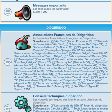
Messages importants
Les messages du Webmaster
Sujets :
200
DIDGERIDOO
Associations Françaises de Didgeridoo
Le forum des Associations Française de Didgeridoo.
Sous-forums :
"Aix Elan" (Aix en Provence 13)
,
Site web
de l'association "Aix Elan"
,
"A bout de souffle" (Dijon 21)
,
"lez'arts d'ailleurs" (St Brieuc 22)
,
"Didgeridoo Franc-
Comtois" (Cessey-les-Quingey 25)
,
Site web de
"l'association du Didgeridoo Franc-Comtois"
,
"Breizh Didge" (Brest 29)
,
Site web de l'association "Breizh Didge"
,
"L'arbre qui marche" Berrien (29)
,
"Armonigène" (Rennes 35)
,
Site web de l'association "Armorigène"
,
"Les Troglodidges" (Tours 37)
,
"Terre mythe" (Grenoble 38)
,
"Tjukurpa"
(Avranches 50)
,
"Les Lutins Souffleurs" (Vannes 56 et Nantes 44)
,
Site
web de l'association "Les Lutins Souffleurs"
,
"Norman'Didge" (Manche 50)
,
"Corroboree" (Lille 59)
,
Site web de l'association "Corroboree"
,
"Pyr'at
Vibes" (Oloron-Sainte-Marie 64)
,
"Australian Vibrations" (Lyon 69)
,
"Vent
du rêve" (Paris 75)
,
Site web de l'association "Vent du rêve"
,
"Didgeridoo
77" (Seine et Marne 77)
,
Site web de "Didgeridoo 77"
,
"L'Aborigène"
(Argentine 79)
,
"Sur un air de didge" (Poitiers 86)
,
"Nangara" (Villeneuve
la Guyard 89)
,
"Takasouffler" (Taverny 95)
,
"Air Vibes" (Agen 47)
Sujets :
1250
Conseils techniques didgeridoo
Les conseils techniques des Membres pour bien jouer du
didgeridoo.
Sous-forums :
Les conseils de Séb
,
Jouer du didgeridoo
,
Respiration Circulaire (RC)
,
Techniques de jeu avancées
,
Enregistrement et logiciels audio
,
Théorie et lexiques