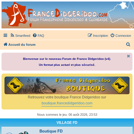
France Didgeridoo
Didgeridoo et Guimbarde sur France Didgeridoo - retrouvez la communauté.
Smartfeed
FAQ
Inscription
Connexion
R
Accueil du forum
e
c
Bienvenue sur le nouveau Forum de France Didgeridoo (v4).
Un format plus actuel et plus sécurisé.
h
e
r
c
h
Retrouvez votre boutique France Didgeridoo sur
e
boutique.francedidgeridoo.com
r
Nous sommes le jeu. 06 août 2026, 23:53
VILLAGE FD
Boutique FD