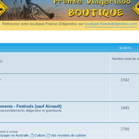
Retrouvez votre boutique France Didgeridoo sur
boutique.francedidgeridoo.com
SUJETS
Nombre total de r
es
.
1592
ents - Festivals (sauf Airvault)
1885
, rassemblements didgeridoo et guimbarde
2768
nnent à coeur
oyager en Australie
,
Culture
,
Vos recettes de cuisine