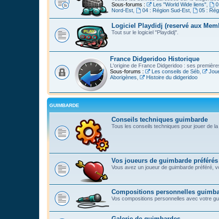
Sous-forums :
Les "World Wide liens"
,
0
Nord-Est
,
04 : Région Sud-Est
,
05 : Ré
Logiciel Playdidj (reservé aux Mem
Tout sur le logiciel "Playdidj".
France Didgeridoo Historique
L'origine de France Didgeridoo : ses premièr
Sous-forums :
Les conseils de Séb
,
Joue
Aborigènes
,
Histoire du didgeridoo
GUIMBARDE
Conseils techniques guimbarde
Tous les conseils techniques pour jouer de l
Vos joueurs de guimbarde préférés
Vous avez un joueur de guimbarde préféré, vo
Compositions personnelles guimb
Vos compositions personnelles avec votre g
Galerie de guimbardes