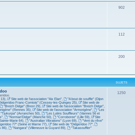
902
112
200
SUJETS
idoo
1250
eridoo.
 13)
,
Site web de l'association "Aix Elan"
,
"A bout de souffle" (Dijon
Didgeridoo Franc-Comtois" (Cessey-les-Quingey 25)
,
Site web de
"Breizh Didge" (Brest 29)
,
Site web de l'association "Breizh Didge"
,
nigène" (Rennes 35)
,
Site web de l'association "Armorigène"
,
"Les
"Tjukurpa" (Avranches 50)
,
"Les Lutins Souffleurs" (Vannes 56 et
s"
,
"Norman'Didge" (Manche 50)
,
"Corroboree" (Lille 59)
,
Site
Sainte-Marie 64)
,
"Australian Vibrations" (Lyon 69)
,
"Vent du rêve"
dgeridoo 77" (Seine et Marne 77)
,
Site web de "Didgeridoo 77"
,
s 86)
,
"Nangara" (Villeneuve la Guyard 89)
,
"Takasouffler"