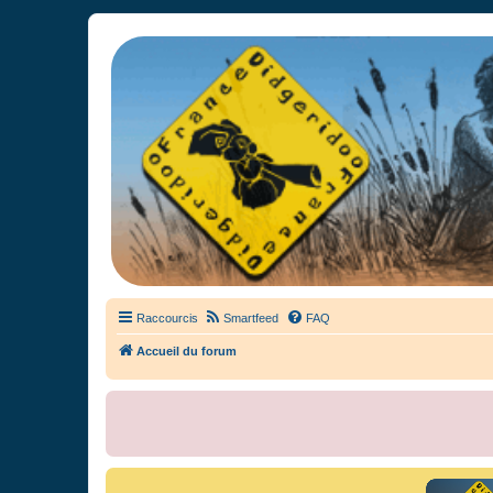
France Didgeridoo
Didgeridoo et Guimbarde sur France Didgeridoo - retrouvez la commun
Raccourcis
Smartfeed
FAQ
Accueil du forum