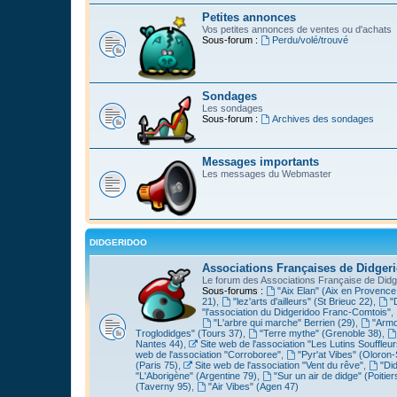
Petites annonces
Vos petites annonces de ventes ou d'achats
Sous-forum :
Perdu/volé/trouvé
Sondages
Les sondages
Sous-forum :
Archives des sondages
Messages importants
Les messages du Webmaster
DIDGERIDOO
Associations Françaises de Didger
Le forum des Associations Française de Didg
Sous-forums :
"Aix Elan" (Aix en Provence
21)
,
"lez'arts d'ailleurs" (St Brieuc 22)
,
"
"l'association du Didgeridoo Franc-Comtois"
,
"L'arbre qui marche" Berrien (29)
,
"Armo
Troglodidges" (Tours 37)
,
"Terre mythe" (Grenoble 38)
,
Nantes 44)
,
Site web de l'association "Les Lutins Souffleur
web de l'association "Corroboree"
,
"Pyr'at Vibes" (Oloron-
(Paris 75)
,
Site web de l'association "Vent du rêve"
,
"Di
"L'Aborigène" (Argentine 79)
,
"Sur un air de didge" (Poitier
(Taverny 95)
,
"Air Vibes" (Agen 47)