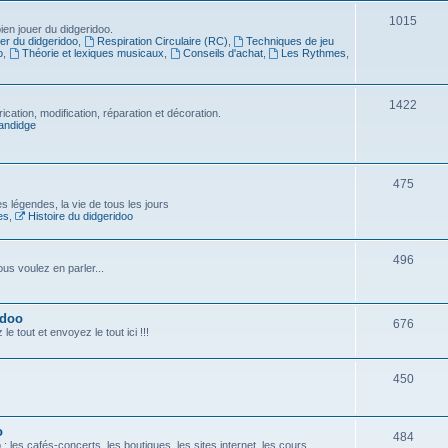
1015
en jouer du didgeridoo.
er du didgeridoo
,
Respiration Circulaire (RC)
,
Techniques de jeu
o
,
Théorie et lexiques musicaux
,
Conseils d'achat
,
Les Rythmes
,
1422
ication, modification, réparation et décoration.
andidge
475
es légendes, la vie de tous les jours
es
,
Histoire du didgeridoo
496
us voulez en parler...
idoo
676
e tout et envoyez le tout ici !!!
450
o
484
 les cafés-concerts, les boutiques, les sites internet, les cours...