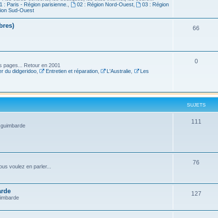
1 : Paris - Région parisienne.
,
02 : Région Nord-Ouest
,
03 : Région
gion Sud-Ouest
bres)
66
0
es pages... Retour en 2001
r du didgeridoo
,
Entretien et réparation
,
L'Australie
,
Les
SUJETS
111
a guimbarde
76
us voulez en parler...
arde
127
uimbarde