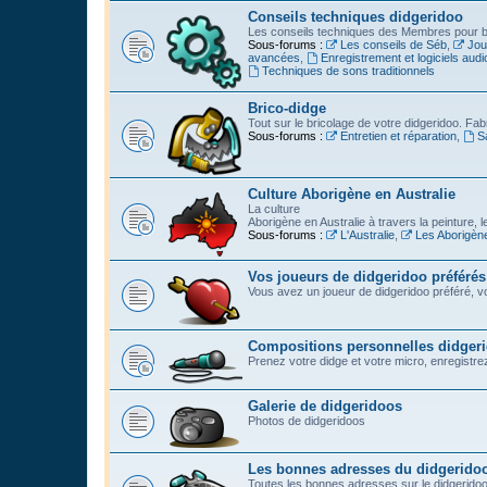
Conseils techniques didgeridoo
Les conseils techniques des Membres pour bi
Sous-forums :
Les conseils de Séb
,
Jou
avancées
,
Enregistrement et logiciels audi
Techniques de sons traditionnels
Brico-didge
Tout sur le bricolage de votre didgeridoo. Fabr
Sous-forums :
Entretien et réparation
,
S
Culture Aborigène en Australie
La culture
Aborigène en Australie à travers la peinture, l
Sous-forums :
L'Australie
,
Les Aborigèn
Vos joueurs de didgeridoo préférés
Vous avez un joueur de didgeridoo préféré, vo
Compositions personnelles didger
Prenez votre didge et votre micro, enregistrez l
Galerie de didgeridoos
Photos de didgeridoos
Les bonnes adresses du didgerido
Toutes les bonnes adresses sur le didgeridoo :