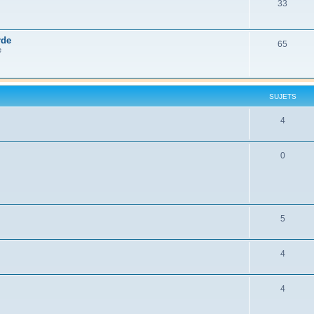
33
rde
65
e
SUJETS
4
0
5
4
4