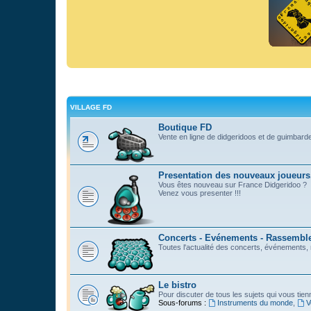
VILLAGE FD
Boutique FD
Vente en ligne de didgeridoos et de guimbard
Presentation des nouveaux joueurs
Vous êtes nouveau sur France Didgeridoo ?
Venez vous presenter !!!
Concerts - Evénements - Rassemblem
Toutes l'actualité des concerts, événements
Le bistro
Pour discuter de tous les sujets qui vous tie
Sous-forums :
Instruments du monde
,
V