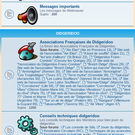
Messages importants
Les messages du Webmaster
Sujets :
200
DIDGERIDOO
Associations Françaises de Didgeridoo
Le forum des Associations Française de Didgeridoo.
Sous-forums :
"Aix Elan" (Aix en Provence 13)
,
Site web
de l'association "Aix Elan"
,
"A bout de souffle" (Dijon 21)
,
"lez'arts d'ailleurs" (St Brieuc 22)
,
"Didgeridoo Franc-
Comtois" (Cessey-les-Quingey 25)
,
Site web de
"l'association du Didgeridoo Franc-Comtois"
,
"Breizh Didge" (Brest 29)
,
Site web de l'association "Breizh Didge"
,
"L'arbre qui marche" Berrien (29)
,
"Armonigène" (Rennes 35)
,
Site web de l'association "Armorigène"
,
"Les Troglodidges" (Tours 37)
,
"Terre mythe" (Grenoble 38)
,
"Tjukurpa"
(Avranches 50)
,
"Les Lutins Souffleurs" (Vannes 56 et Nantes 44)
,
Site
web de l'association "Les Lutins Souffleurs"
,
"Norman'Didge" (Manche 50)
,
"Corroboree" (Lille 59)
,
Site web de l'association "Corroboree"
,
"Pyr'at
Vibes" (Oloron-Sainte-Marie 64)
,
"Australian Vibrations" (Lyon 69)
,
"Vent
du rêve" (Paris 75)
,
Site web de l'association "Vent du rêve"
,
"Didgeridoo
77" (Seine et Marne 77)
,
Site web de "Didgeridoo 77"
,
"L'Aborigène"
(Argentine 79)
,
"Sur un air de didge" (Poitiers 86)
,
"Nangara" (Villeneuve
la Guyard 89)
,
"Takasouffler" (Taverny 95)
,
"Air Vibes" (Agen 47)
Sujets :
1250
Conseils techniques didgeridoo
Les conseils techniques des Membres pour bien jouer du
didgeridoo.
Sous-forums :
Les conseils de Séb
,
Jouer du didgeridoo
,
Respiration Circulaire (RC)
,
Techniques de jeu avancées
,
Enregistrement et logiciels audio
,
Théorie et lexiques