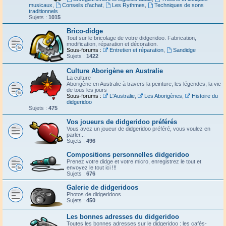
musicaux
,
Conseils d'achat
,
Les Rythmes
,
Techniques de sons
traditionnels
Sujets :
1015
Brico-didge
Tout sur le bricolage de votre didgeridoo. Fabrication,
modification, réparation et décoration.
Sous-forums :
Entretien et réparation
,
Sandidge
Sujets :
1422
Culture Aborigène en Australie
La culture
Aborigène en Australie à travers la peinture, les légendes, la vie
de tous les jours
Sous-forums :
L'Australie
,
Les Aborigènes
,
Histoire du
didgeridoo
Sujets :
475
Vos joueurs de didgeridoo préférés
Vous avez un joueur de didgeridoo préféré, vous voulez en
parler...
Sujets :
496
Compositions personnelles didgeridoo
Prenez votre didge et votre micro, enregistrez le tout et
envoyez le tout ici !!!
Sujets :
676
Galerie de didgeridoos
Photos de didgeridoos
Sujets :
450
Les bonnes adresses du didgeridoo
Toutes les bonnes adresses sur le didgeridoo : les cafés-