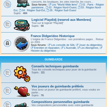
concerts, les boutiques, les sites internet, les cours...
Sous-forums :
Les "World Wide liens"
,
01 : Paris - Région
parisienne.
,
02 : Région Nord-Ouest
,
03 : Région Nord-
Est
,
04 : Région Sud-Est
,
05 : Région Sud-Ouest
Sujets :
484
Logiciel Playdidj (reservé aux Membres)
Tout sur le logiciel "Playdidj".
Sujets :
66
France Didgeridoo Historique
L'origine de France Didgeridoo : ses premières pages... Retour
en 2001
Sous-forums :
Les conseils de Séb
,
Jouer du didgeridoo
,
Entretien et réparation
,
L'Australie
,
Les Aborigènes
,
Histoire du didgeridoo
GUIMBARDE
Conseils techniques guimbarde
Tous les conseils techniques pour jouer de la guimbarde
Sujets :
111
Vos joueurs de guimbarde préférés
Vous avez un joueur de guimbarde préféré, vous voulez en
parler...
Sujets :
76
Compositions personnelles guimbarde
Vos compositions personnelles avec votre guimbarde