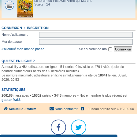
Le forum du Festival l'Arbre qui Marche
Sujets :
14
CONNEXION
•
INSCRIPTION
Nom d’utilisateur :
Mot de passe :
J’ai oublié mon mot de passe
Se souvenir de moi
QUI EST EN LIGNE ?
Au total, il y a
484
utilisateurs en ligne :: 5 inscrits, 0 invisible et 479 invités (selon le
nombre d’utilisateurs actifs des 5 dernières minutes)
Le nombre maximal d’utilisateurs en ligne simultanément a été de
18641
le jeu. 30 juil.
2026, 20:53
STATISTIQUES
206185
messages •
15302
sujets •
3448
membres • Notre membre le plus récent est
gaetanfra66
Accueil du forum
Nous contacter
Fuseau horaire sur
UTC+02:00