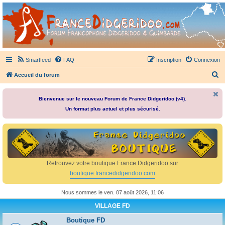
France Didgeridoo
Didgeridoo et Guimbarde sur France Didgeridoo - retrouvez la communauté.
Smartfeed
FAQ
Inscription
Connexion
R
Accueil du forum
e
c
Bienvenue sur le nouveau Forum de France Didgeridoo (v4).
Un format plus actuel et plus sécurisé.
h
e
r
c
h
Retrouvez votre boutique France Didgeridoo sur
e
boutique.francedidgeridoo.com
r
Nous sommes le ven. 07 août 2026, 11:06
VILLAGE FD
Boutique FD