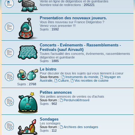
Vente en ligne de didgeridoos et de guimbardes
Nombre total de redirections :
205221
Presentation des nouveaux joueurs.
Vous êtes nouveau sur France Didgeridoo ?
Venez vous presenter !!!
Sujets :
1592
Concerts - Evénements - Rassemblements -
Festivals (sauf Airvault)
Toutes l'actualité des concerts, événements, rassemblements
didgeridoo et guimbarde
Sujets :
1885
Le bistro
Pour discuter de tous les sujets qui vous tiennent à coeur
Sous-forums :
Instruments du monde
,
Voyager en
Australie
,
Culture
,
Vos recettes de cuisine
Sujets :
2768
Petites annonces
Vos petites annonces de ventes ou d'achats
Sous-forum :
Perdu/volé/trouvé
Sujets :
902
Sondages
Les sondages
Sous-forum :
Archives des sondages
Sujets :
112