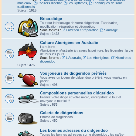
musicaux
,
Conseils d'achat
,
Les Rythmes
,
Techniques de sons
traditionnels
Sujets :
1015
Brico-didge
Tout sur le bricolage de votre didgeridoo. Fabrication,
modification, réparation et décoration.
Sous-forums :
Entretien et réparation
,
Sandidge
Sujets :
1422
Culture Aborigène en Australie
La culture
Aborigène en Australie à travers la peinture, les légendes, la vie
de tous les jours
Sous-forums :
L'Australie
,
Les Aborigènes
,
Histoire du
didgeridoo
Sujets :
475
Vos joueurs de didgeridoo préférés
Vous avez un joueur de didgeridoo préféré, vous voulez en
parler...
Sujets :
496
Compositions personnelles didgeridoo
Prenez votre didge et votre micro, enregistrez le tout et
envoyez le tout ici !!!
Sujets :
676
Galerie de didgeridoos
Photos de didgeridoos
Sujets :
450
Les bonnes adresses du didgeridoo
Toutes les bonnes adresses sur le didgeridoo : les cafés-