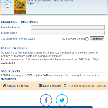
Le forum du Festival l'Arbre qui Marche
Sujets :
14
CONNEXION
•
INSCRIPTION
Nom d’utilisateur :
Mot de passe :
J’ai oublié mon mot de passe
Se souvenir de moi
QUI EST EN LIGNE ?
Au total, il y a
728
utilisateurs en ligne :: 5 inscrits, 0 invisible et 723 invités (selon le
nombre d’utilisateurs actifs des 5 dernières minutes)
Le nombre maximal d’utilisateurs en ligne simultanément a été de
18641
le jeu. 30 juil.
2026, 20:53
STATISTIQUES
206185
messages •
15302
sujets •
3448
membres • Notre membre le plus récent est
gaetanfra66
Accueil du forum
Nous contacter
Fuseau horaire sur
UTC+02:00