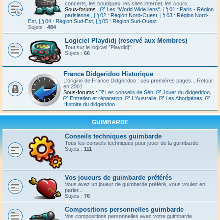
concerts, les boutiques, les sites internet, les cours...
Sous-forums :
Les "World Wide liens"
,
01 : Paris - Région
parisienne.
,
02 : Région Nord-Ouest
,
03 : Région Nord-
Est
,
04 : Région Sud-Est
,
05 : Région Sud-Ouest
Sujets :
484
Logiciel Playdidj (reservé aux Membres)
Tout sur le logiciel "Playdidj".
Sujets :
66
France Didgeridoo Historique
L'origine de France Didgeridoo : ses premières pages... Retour
en 2001
Sous-forums :
Les conseils de Séb
,
Jouer du didgeridoo
,
Entretien et réparation
,
L'Australie
,
Les Aborigènes
,
Histoire du didgeridoo
GUIMBARDE
Conseils techniques guimbarde
Tous les conseils techniques pour jouer de la guimbarde
Sujets :
111
Vos joueurs de guimbarde préférés
Vous avez un joueur de guimbarde préféré, vous voulez en
parler...
Sujets :
76
Compositions personnelles guimbarde
Vos compositions personnelles avec votre guimbarde