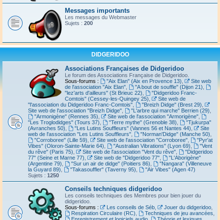
Messages importants
Les messages du Webmaster
Sujets :
200
DIDGERIDOO
Associations Françaises de Didgeridoo
Le forum des Associations Française de Didgeridoo.
Sous-forums :
"Aix Elan" (Aix en Provence 13)
,
Site web
de l'association "Aix Elan"
,
"A bout de souffle" (Dijon 21)
,
"lez'arts d'ailleurs" (St Brieuc 22)
,
"Didgeridoo Franc-
Comtois" (Cessey-les-Quingey 25)
,
Site web de
"l'association du Didgeridoo Franc-Comtois"
,
"Breizh Didge" (Brest 29)
,
Site web de l'association "Breizh Didge"
,
"L'arbre qui marche" Berrien (29)
,
"Armonigène" (Rennes 35)
,
Site web de l'association "Armorigène"
,
"Les Troglodidges" (Tours 37)
,
"Terre mythe" (Grenoble 38)
,
"Tjukurpa"
(Avranches 50)
,
"Les Lutins Souffleurs" (Vannes 56 et Nantes 44)
,
Site
web de l'association "Les Lutins Souffleurs"
,
"Norman'Didge" (Manche 50)
,
"Corroboree" (Lille 59)
,
Site web de l'association "Corroboree"
,
"Pyr'at
Vibes" (Oloron-Sainte-Marie 64)
,
"Australian Vibrations" (Lyon 69)
,
"Vent
du rêve" (Paris 75)
,
Site web de l'association "Vent du rêve"
,
"Didgeridoo
77" (Seine et Marne 77)
,
Site web de "Didgeridoo 77"
,
"L'Aborigène"
(Argentine 79)
,
"Sur un air de didge" (Poitiers 86)
,
"Nangara" (Villeneuve
la Guyard 89)
,
"Takasouffler" (Taverny 95)
,
"Air Vibes" (Agen 47)
Sujets :
1250
Conseils techniques didgeridoo
Les conseils techniques des Membres pour bien jouer du
didgeridoo.
Sous-forums :
Les conseils de Séb
,
Jouer du didgeridoo
,
Respiration Circulaire (RC)
,
Techniques de jeu avancées
,
Enregistrement et logiciels audio
,
Théorie et lexiques