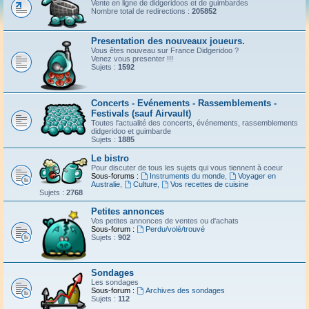
Vente en ligne de didgeridoos et de guimbardes
Nombre total de redirections :
205852
Presentation des nouveaux joueurs.
Vous êtes nouveau sur France Didgeridoo ?
Venez vous presenter !!!
Sujets :
1592
Concerts - Evénements - Rassemblements -
Festivals (sauf Airvault)
Toutes l'actualité des concerts, événements, rassemblements
didgeridoo et guimbarde
Sujets :
1885
Le bistro
Pour discuter de tous les sujets qui vous tiennent à coeur
Sous-forums :
Instruments du monde
,
Voyager en
Australie
,
Culture
,
Vos recettes de cuisine
Sujets :
2768
Petites annonces
Vos petites annonces de ventes ou d'achats
Sous-forum :
Perdu/volé/trouvé
Sujets :
902
Sondages
Les sondages
Sous-forum :
Archives des sondages
Sujets :
112