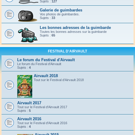
Sujets :
127
Galerie de guimbardes
Vos photos de guimbardes.
Sujets :
33
Les bonnes adresses de la guimbarde
Toutes les bonnes adresses sur la guimbarde
Sujets :
65
FESTIVAL D'AIRVAULT
Le forum du Festival d'Airvault
Le forum du Festival d'Airvault
Sujets :
4
Airvault 2018
Tout sur le Festival d'Airvault 2018
Airvault 2017
Tout sur le Festival d'Airvault 2017
Sujets :
5
Airvault 2016
Tout sur le Festival d'Airvault 2016
Sujets :
4
Airvault 2015