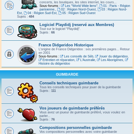
concerts, les boutiques, les sites internet, les cours...
Sous-forums :
Les "World Wide liens"
,
01 : Paris - Région
parisienne.
,
02 : Région Nord-Ouest
,
03 : Région Nord-
Est
,
04 : Région Sud-Est
,
05 : Région Sud-Ouest
Sujets :
484
Logiciel Playdidj (reservé aux Membres)
Tout sur le logiciel "Playdidj".
Sujets :
66
France Didgeridoo Historique
L'origine de France Didgeridoo : ses premières pages... Retour
en 2001
Sous-forums :
Les conseils de Séb
,
Jouer du didgeridoo
,
Entretien et réparation
,
L'Australie
,
Les Aborigènes
,
Histoire du didgeridoo
GUIMBARDE
Conseils techniques guimbarde
Tous les conseils techniques pour jouer de la guimbarde
Sujets :
111
Vos joueurs de guimbarde préférés
Vous avez un joueur de guimbarde préféré, vous voulez en
parler...
Sujets :
76
Compositions personnelles guimbarde
Vos compositions personnelles avec votre guimbarde