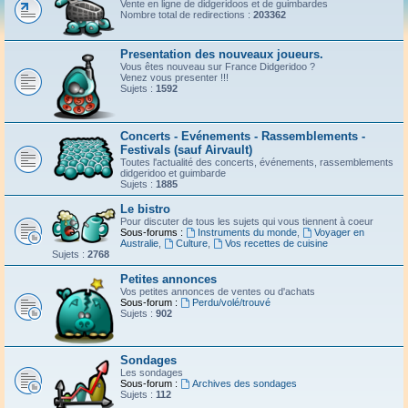
Vente en ligne de didgeridoos et de guimbardes
Nombre total de redirections :
203362
Presentation des nouveaux joueurs.
Vous êtes nouveau sur France Didgeridoo ?
Venez vous presenter !!!
Sujets :
1592
Concerts - Evénements - Rassemblements -
Festivals (sauf Airvault)
Toutes l'actualité des concerts, événements, rassemblements
didgeridoo et guimbarde
Sujets :
1885
Le bistro
Pour discuter de tous les sujets qui vous tiennent à coeur
Sous-forums :
Instruments du monde
,
Voyager en
Australie
,
Culture
,
Vos recettes de cuisine
Sujets :
2768
Petites annonces
Vos petites annonces de ventes ou d'achats
Sous-forum :
Perdu/volé/trouvé
Sujets :
902
Sondages
Les sondages
Sous-forum :
Archives des sondages
Sujets :
112