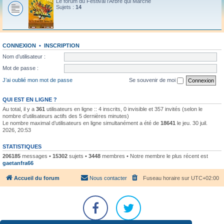
Le forum du Festival l'Arbre qui Marche
Sujets :
14
CONNEXION
•
INSCRIPTION
Nom d’utilisateur :
Mot de passe :
J’ai oublié mon mot de passe
Se souvenir de moi
QUI EST EN LIGNE ?
Au total, il y a
361
utilisateurs en ligne :: 4 inscrits, 0 invisible et 357 invités (selon le
nombre d’utilisateurs actifs des 5 dernières minutes)
Le nombre maximal d’utilisateurs en ligne simultanément a été de
18641
le jeu. 30 juil.
2026, 20:53
STATISTIQUES
206185
messages •
15302
sujets •
3448
membres • Notre membre le plus récent est
gaetanfra66
Accueil du forum
Nous contacter
Fuseau horaire sur
UTC+02:00