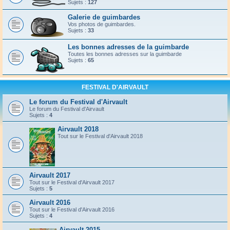
Sujets :
127
Galerie de guimbardes
Vos photos de guimbardes.
Sujets :
33
Les bonnes adresses de la guimbarde
Toutes les bonnes adresses sur la guimbarde
Sujets :
65
FESTIVAL D'AIRVAULT
Le forum du Festival d'Airvault
Le forum du Festival d'Airvault
Sujets :
4
Airvault 2018
Tout sur le Festival d'Airvault 2018
Airvault 2017
Tout sur le Festival d'Airvault 2017
Sujets :
5
Airvault 2016
Tout sur le Festival d'Airvault 2016
Sujets :
4
Airvault 2015