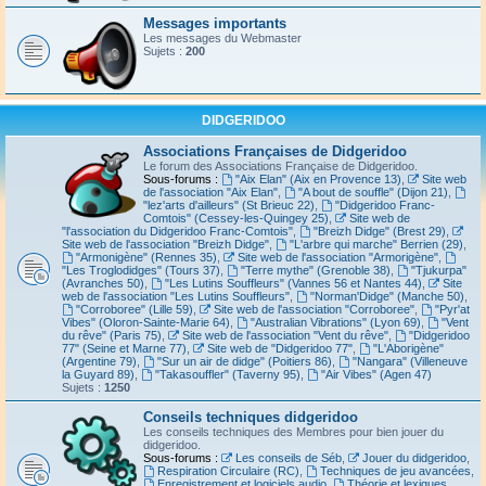
Messages importants
Les messages du Webmaster
Sujets :
200
DIDGERIDOO
Associations Françaises de Didgeridoo
Le forum des Associations Française de Didgeridoo.
Sous-forums :
"Aix Elan" (Aix en Provence 13)
,
Site web
de l'association "Aix Elan"
,
"A bout de souffle" (Dijon 21)
,
"lez'arts d'ailleurs" (St Brieuc 22)
,
"Didgeridoo Franc-
Comtois" (Cessey-les-Quingey 25)
,
Site web de
"l'association du Didgeridoo Franc-Comtois"
,
"Breizh Didge" (Brest 29)
,
Site web de l'association "Breizh Didge"
,
"L'arbre qui marche" Berrien (29)
,
"Armonigène" (Rennes 35)
,
Site web de l'association "Armorigène"
,
"Les Troglodidges" (Tours 37)
,
"Terre mythe" (Grenoble 38)
,
"Tjukurpa"
(Avranches 50)
,
"Les Lutins Souffleurs" (Vannes 56 et Nantes 44)
,
Site
web de l'association "Les Lutins Souffleurs"
,
"Norman'Didge" (Manche 50)
,
"Corroboree" (Lille 59)
,
Site web de l'association "Corroboree"
,
"Pyr'at
Vibes" (Oloron-Sainte-Marie 64)
,
"Australian Vibrations" (Lyon 69)
,
"Vent
du rêve" (Paris 75)
,
Site web de l'association "Vent du rêve"
,
"Didgeridoo
77" (Seine et Marne 77)
,
Site web de "Didgeridoo 77"
,
"L'Aborigène"
(Argentine 79)
,
"Sur un air de didge" (Poitiers 86)
,
"Nangara" (Villeneuve
la Guyard 89)
,
"Takasouffler" (Taverny 95)
,
"Air Vibes" (Agen 47)
Sujets :
1250
Conseils techniques didgeridoo
Les conseils techniques des Membres pour bien jouer du
didgeridoo.
Sous-forums :
Les conseils de Séb
,
Jouer du didgeridoo
,
Respiration Circulaire (RC)
,
Techniques de jeu avancées
,
Enregistrement et logiciels audio
,
Théorie et lexiques