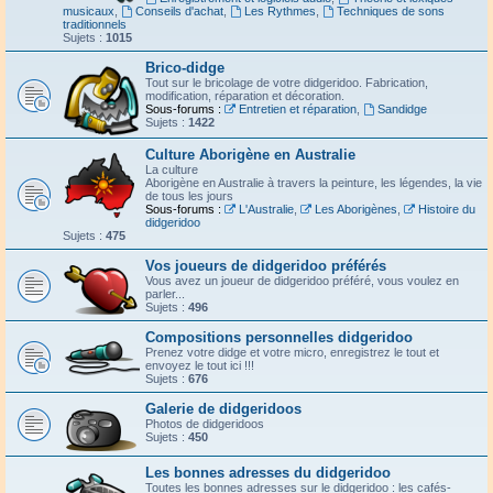
musicaux
,
Conseils d'achat
,
Les Rythmes
,
Techniques de sons
traditionnels
Sujets :
1015
Brico-didge
Tout sur le bricolage de votre didgeridoo. Fabrication,
modification, réparation et décoration.
Sous-forums :
Entretien et réparation
,
Sandidge
Sujets :
1422
Culture Aborigène en Australie
La culture
Aborigène en Australie à travers la peinture, les légendes, la vie
de tous les jours
Sous-forums :
L'Australie
,
Les Aborigènes
,
Histoire du
didgeridoo
Sujets :
475
Vos joueurs de didgeridoo préférés
Vous avez un joueur de didgeridoo préféré, vous voulez en
parler...
Sujets :
496
Compositions personnelles didgeridoo
Prenez votre didge et votre micro, enregistrez le tout et
envoyez le tout ici !!!
Sujets :
676
Galerie de didgeridoos
Photos de didgeridoos
Sujets :
450
Les bonnes adresses du didgeridoo
Toutes les bonnes adresses sur le didgeridoo : les cafés-