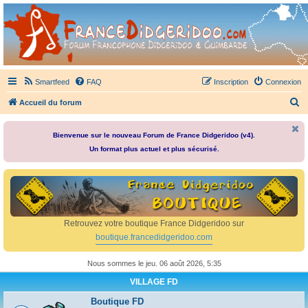
France Didgeridoo
Didgeridoo et Guimbarde sur France Didgeridoo - retrouvez la communauté.
Smartfeed
FAQ
Inscription
Connexion
R
Accueil du forum
e
c
Bienvenue sur le nouveau Forum de France Didgeridoo (v4).
Un format plus actuel et plus sécurisé.
h
e
r
c
h
Retrouvez votre boutique France Didgeridoo sur
e
boutique.francedidgeridoo.com
r
Nous sommes le jeu. 06 août 2026, 5:35
VILLAGE FD
Boutique FD