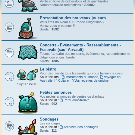
Vente en ligne de didgeridoos et de guimbardes
Nombre total de redirections :
206082
Presentation des nouveaux joueurs.
Vous êtes nouveau sur France Didgeridoo ?
Venez vous presenter !!!
Sujets :
1592
Concerts - Evénements - Rassemblements -
Festivals (sauf Airvault)
Toutes l'actualité des concerts, événements, rassemblements
didgeridoo et guimbarde
Sujets :
1885
Le bistro
Pour discuter de tous les sujets qui vous tiennent à coeur
Sous-forums :
Instruments du monde
,
Voyager en
Australie
,
Culture
,
Vos recettes de cuisine
Sujets :
2768
Petites annonces
Vos petites annonces de ventes ou d'achats
Sous-forum :
Perdu/volé/trouvé
Sujets :
902
Sondages
Les sondages
Sous-forum :
Archives des sondages
Sujets :
112