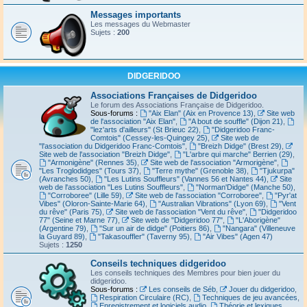
Messages importants
Les messages du Webmaster
Sujets :
200
DIDGERIDOO
Associations Françaises de Didgeridoo
Le forum des Associations Française de Didgeridoo.
Sous-forums :
"Aix Elan" (Aix en Provence 13)
,
Site web
de l'association "Aix Elan"
,
"A bout de souffle" (Dijon 21)
,
"lez'arts d'ailleurs" (St Brieuc 22)
,
"Didgeridoo Franc-
Comtois" (Cessey-les-Quingey 25)
,
Site web de
"l'association du Didgeridoo Franc-Comtois"
,
"Breizh Didge" (Brest 29)
,
Site web de l'association "Breizh Didge"
,
"L'arbre qui marche" Berrien (29)
,
"Armonigène" (Rennes 35)
,
Site web de l'association "Armorigène"
,
"Les Troglodidges" (Tours 37)
,
"Terre mythe" (Grenoble 38)
,
"Tjukurpa"
(Avranches 50)
,
"Les Lutins Souffleurs" (Vannes 56 et Nantes 44)
,
Site
web de l'association "Les Lutins Souffleurs"
,
"Norman'Didge" (Manche 50)
,
"Corroboree" (Lille 59)
,
Site web de l'association "Corroboree"
,
"Pyr'at
Vibes" (Oloron-Sainte-Marie 64)
,
"Australian Vibrations" (Lyon 69)
,
"Vent
du rêve" (Paris 75)
,
Site web de l'association "Vent du rêve"
,
"Didgeridoo
77" (Seine et Marne 77)
,
Site web de "Didgeridoo 77"
,
"L'Aborigène"
(Argentine 79)
,
"Sur un air de didge" (Poitiers 86)
,
"Nangara" (Villeneuve
la Guyard 89)
,
"Takasouffler" (Taverny 95)
,
"Air Vibes" (Agen 47)
Sujets :
1250
Conseils techniques didgeridoo
Les conseils techniques des Membres pour bien jouer du
didgeridoo.
Sous-forums :
Les conseils de Séb
,
Jouer du didgeridoo
,
Respiration Circulaire (RC)
,
Techniques de jeu avancées
,
Enregistrement et logiciels audio
,
Théorie et lexiques