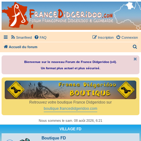
France Didgeridoo
Didgeridoo et Guimbarde sur France Didgeridoo - retrouvez la communauté.
Smartfeed
FAQ
Inscription
Connexion
R
Accueil du forum
e
c
Bienvenue sur le nouveau Forum de France Didgeridoo (v4).
Un format plus actuel et plus sécurisé.
h
e
r
c
h
Retrouvez votre boutique France Didgeridoo sur
e
boutique.francedidgeridoo.com
r
Nous sommes le sam. 08 août 2026, 6:21
VILLAGE FD
Boutique FD