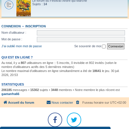
Le forum du Festival l'Arbre qui Marche
Sujets :
14
CONNEXION
•
INSCRIPTION
Nom d’utilisateur :
Mot de passe :
J’ai oublié mon mot de passe
Se souvenir de moi
QUI EST EN LIGNE ?
Au total, il y a
807
utilisateurs en ligne :: 5 inscrits, 0 invisible et 802 invités (selon le
nombre d’utilisateurs actifs des 5 dernières minutes)
Le nombre maximal d’utilisateurs en ligne simultanément a été de
18641
le jeu. 30 juil.
2026, 20:53
STATISTIQUES
206185
messages •
15302
sujets •
3448
membres • Notre membre le plus récent est
gaetanfra66
Accueil du forum
Nous contacter
Fuseau horaire sur
UTC+02:00