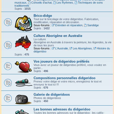
musicaux
,
Conseils d'achat
,
Les Rythmes
,
Techniques de sons
traditionnels
Sujets :
1015
Brico-didge
Tout sur le bricolage de votre didgeridoo. Fabrication,
modification, réparation et décoration.
Sous-forums :
Entretien et réparation
,
Sandidge
Sujets :
1422
Culture Aborigène en Australie
La culture
Aborigène en Australie à travers la peinture, les légendes, la vie
de tous les jours
Sous-forums :
L'Australie
,
Les Aborigènes
,
Histoire du
didgeridoo
Sujets :
475
Vos joueurs de didgeridoo préférés
Vous avez un joueur de didgeridoo préféré, vous voulez en
parler...
Sujets :
496
Compositions personnelles didgeridoo
Prenez votre didge et votre micro, enregistrez le tout et
envoyez le tout ici !!!
Sujets :
676
Galerie de didgeridoos
Photos de didgeridoos
Sujets :
450
Les bonnes adresses du didgeridoo
Toutes les bonnes adresses sur le didgeridoo : les cafés-