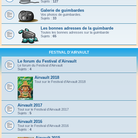
Sujets :
127
Galerie de guimbardes
Vos photos de guimbardes.
Sujets :
33
Les bonnes adresses de la guimbarde
Toutes les bonnes adresses sur la guimbarde
Sujets :
65
FESTIVAL D'AIRVAULT
Le forum du Festival d'Airvault
Le forum du Festival d'Airvault
Sujets :
4
Airvault 2018
Tout sur le Festival d'Airvault 2018
Airvault 2017
Tout sur le Festival d'Airvault 2017
Sujets :
5
Airvault 2016
Tout sur le Festival d'Airvault 2016
Sujets :
4
Airvault 2015