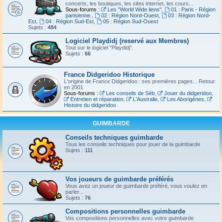
concerts, les boutiques, les sites internet, les cours...
Sous-forums :
Les "World Wide liens"
,
01 : Paris - Région
parisienne.
,
02 : Région Nord-Ouest
,
03 : Région Nord-
Est
,
04 : Région Sud-Est
,
05 : Région Sud-Ouest
Sujets :
484
Logiciel Playdidj (reservé aux Membres)
Tout sur le logiciel "Playdidj".
Sujets :
66
France Didgeridoo Historique
L'origine de France Didgeridoo : ses premières pages... Retour
en 2001
Sous-forums :
Les conseils de Séb
,
Jouer du didgeridoo
,
Entretien et réparation
,
L'Australie
,
Les Aborigènes
,
Histoire du didgeridoo
GUIMBARDE
Conseils techniques guimbarde
Tous les conseils techniques pour jouer de la guimbarde
Sujets :
111
Vos joueurs de guimbarde préférés
Vous avez un joueur de guimbarde préféré, vous voulez en
parler...
Sujets :
76
Compositions personnelles guimbarde
Vos compositions personnelles avec votre guimbarde