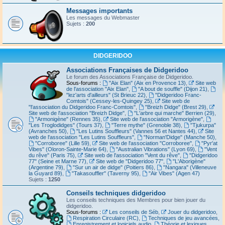
Messages importants
Les messages du Webmaster
Sujets :
200
DIDGERIDOO
Associations Françaises de Didgeridoo
Le forum des Associations Française de Didgeridoo.
Sous-forums :
"Aix Elan" (Aix en Provence 13)
,
Site web
de l'association "Aix Elan"
,
"A bout de souffle" (Dijon 21)
,
"lez'arts d'ailleurs" (St Brieuc 22)
,
"Didgeridoo Franc-
Comtois" (Cessey-les-Quingey 25)
,
Site web de
"l'association du Didgeridoo Franc-Comtois"
,
"Breizh Didge" (Brest 29)
,
Site web de l'association "Breizh Didge"
,
"L'arbre qui marche" Berrien (29)
,
"Armonigène" (Rennes 35)
,
Site web de l'association "Armorigène"
,
"Les Troglodidges" (Tours 37)
,
"Terre mythe" (Grenoble 38)
,
"Tjukurpa"
(Avranches 50)
,
"Les Lutins Souffleurs" (Vannes 56 et Nantes 44)
,
Site
web de l'association "Les Lutins Souffleurs"
,
"Norman'Didge" (Manche 50)
,
"Corroboree" (Lille 59)
,
Site web de l'association "Corroboree"
,
"Pyr'at
Vibes" (Oloron-Sainte-Marie 64)
,
"Australian Vibrations" (Lyon 69)
,
"Vent
du rêve" (Paris 75)
,
Site web de l'association "Vent du rêve"
,
"Didgeridoo
77" (Seine et Marne 77)
,
Site web de "Didgeridoo 77"
,
"L'Aborigène"
(Argentine 79)
,
"Sur un air de didge" (Poitiers 86)
,
"Nangara" (Villeneuve
la Guyard 89)
,
"Takasouffler" (Taverny 95)
,
"Air Vibes" (Agen 47)
Sujets :
1250
Conseils techniques didgeridoo
Les conseils techniques des Membres pour bien jouer du
didgeridoo.
Sous-forums :
Les conseils de Séb
,
Jouer du didgeridoo
,
Respiration Circulaire (RC)
,
Techniques de jeu avancées
,
Enregistrement et logiciels audio
,
Théorie et lexiques