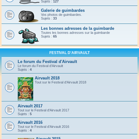
Sujets :
127
Galerie de guimbardes
Vos photos de guimbardes.
Sujets :
33
Les bonnes adresses de la guimbarde
Toutes les bonnes adresses sur la guimbarde
Sujets :
65
FESTIVAL D'AIRVAULT
Le forum du Festival d'Airvault
Le forum du Festival d'Airvault
Sujets :
4
Airvault 2018
Tout sur le Festival d'Airvault 2018
Airvault 2017
Tout sur le Festival d'Airvault 2017
Sujets :
5
Airvault 2016
Tout sur le Festival d'Airvault 2016
Sujets :
4
Airvault 2015