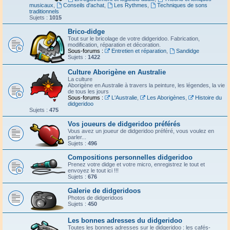
musicaux
,
Conseils d'achat
,
Les Rythmes
,
Techniques de sons
traditionnels
Sujets :
1015
Brico-didge
Tout sur le bricolage de votre didgeridoo. Fabrication,
modification, réparation et décoration.
Sous-forums :
Entretien et réparation
,
Sandidge
Sujets :
1422
Culture Aborigène en Australie
La culture
Aborigène en Australie à travers la peinture, les légendes, la vie
de tous les jours
Sous-forums :
L'Australie
,
Les Aborigènes
,
Histoire du
didgeridoo
Sujets :
475
Vos joueurs de didgeridoo préférés
Vous avez un joueur de didgeridoo préféré, vous voulez en
parler...
Sujets :
496
Compositions personnelles didgeridoo
Prenez votre didge et votre micro, enregistrez le tout et
envoyez le tout ici !!!
Sujets :
676
Galerie de didgeridoos
Photos de didgeridoos
Sujets :
450
Les bonnes adresses du didgeridoo
Toutes les bonnes adresses sur le didgeridoo : les cafés-