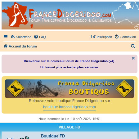
France Didgeridoo
Didgeridoo et Guimbarde sur France Didgeridoo - retrouvez la communauté.
Smartfeed
FAQ
Inscription
Connexion
R
Accueil du forum
e
c
Bienvenue sur le nouveau Forum de France Didgeridoo (v4).
Un format plus actuel et plus sécurisé.
h
e
r
c
h
Retrouvez votre boutique France Didgeridoo sur
e
boutique.francedidgeridoo.com
r
Nous sommes le lun. 10 août 2026, 15:51
VILLAGE FD
Boutique FD