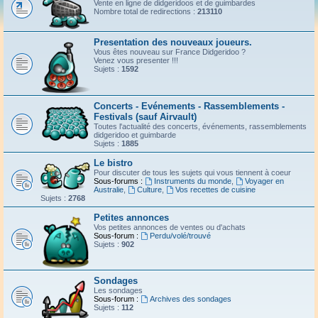
Vente en ligne de didgeridoos et de guimbardes
Nombre total de redirections :
213110
Presentation des nouveaux joueurs.
Vous êtes nouveau sur France Didgeridoo ?
Venez vous presenter !!!
Sujets :
1592
Concerts - Evénements - Rassemblements -
Festivals (sauf Airvault)
Toutes l'actualité des concerts, événements, rassemblements
didgeridoo et guimbarde
Sujets :
1885
Le bistro
Pour discuter de tous les sujets qui vous tiennent à coeur
Sous-forums :
Instruments du monde
,
Voyager en
Australie
,
Culture
,
Vos recettes de cuisine
Sujets :
2768
Petites annonces
Vos petites annonces de ventes ou d'achats
Sous-forum :
Perdu/volé/trouvé
Sujets :
902
Sondages
Les sondages
Sous-forum :
Archives des sondages
Sujets :
112