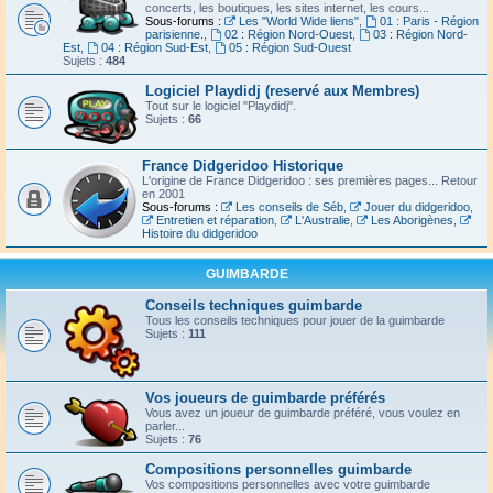
concerts, les boutiques, les sites internet, les cours...
Sous-forums :
Les "World Wide liens"
,
01 : Paris - Région
parisienne.
,
02 : Région Nord-Ouest
,
03 : Région Nord-
Est
,
04 : Région Sud-Est
,
05 : Région Sud-Ouest
Sujets :
484
Logiciel Playdidj (reservé aux Membres)
Tout sur le logiciel "Playdidj".
Sujets :
66
France Didgeridoo Historique
L'origine de France Didgeridoo : ses premières pages... Retour
en 2001
Sous-forums :
Les conseils de Séb
,
Jouer du didgeridoo
,
Entretien et réparation
,
L'Australie
,
Les Aborigènes
,
Histoire du didgeridoo
GUIMBARDE
Conseils techniques guimbarde
Tous les conseils techniques pour jouer de la guimbarde
Sujets :
111
Vos joueurs de guimbarde préférés
Vous avez un joueur de guimbarde préféré, vous voulez en
parler...
Sujets :
76
Compositions personnelles guimbarde
Vos compositions personnelles avec votre guimbarde