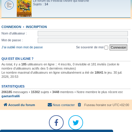
Le forum du Festival l'Arbre qui Marche
Sujets :
14
CONNEXION
•
INSCRIPTION
Nom d’utilisateur :
Mot de passe :
J’ai oublié mon mot de passe
Se souvenir de moi
QUI EST EN LIGNE ?
Au total, il y a
185
utilisateurs en ligne :: 4 inscrits, 0 invisible et 181 invités (selon le
nombre d’utilisateurs actifs des 5 dernières minutes)
Le nombre maximal d’utilisateurs en ligne simultanément a été de
18641
le jeu. 30 juil.
2026, 20:53
STATISTIQUES
206185
messages •
15302
sujets •
3448
membres • Notre membre le plus récent est
gaetanfra66
Accueil du forum
Nous contacter
Fuseau horaire sur
UTC+02:00