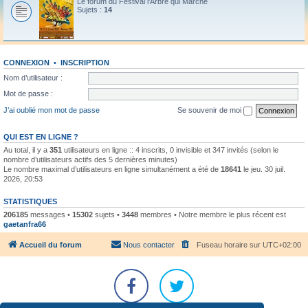
Le forum du Festival l'Arbre qui Marche
Sujets :
14
CONNEXION
•
INSCRIPTION
Nom d’utilisateur :
Mot de passe :
J’ai oublié mon mot de passe
Se souvenir de moi
QUI EST EN LIGNE ?
Au total, il y a
351
utilisateurs en ligne :: 4 inscrits, 0 invisible et 347 invités (selon le
nombre d’utilisateurs actifs des 5 dernières minutes)
Le nombre maximal d’utilisateurs en ligne simultanément a été de
18641
le jeu. 30 juil.
2026, 20:53
STATISTIQUES
206185
messages •
15302
sujets •
3448
membres • Notre membre le plus récent est
gaetanfra66
Accueil du forum
Nous contacter
Fuseau horaire sur
UTC+02:00