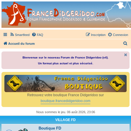
France Didgeridoo
Didgeridoo et Guimbarde sur France Didgeridoo - retrouvez la communauté.
Smartfeed
FAQ
Inscription
Connexion
R
Accueil du forum
e
c
Bienvenue sur le nouveau Forum de France Didgeridoo (v4).
Un format plus actuel et plus sécurisé.
h
e
r
c
h
Retrouvez votre boutique France Didgeridoo sur
e
boutique.francedidgeridoo.com
r
Nous sommes le jeu. 06 août 2026, 23:06
VILLAGE FD
Boutique FD