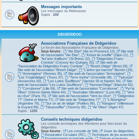
Messages importants
Les messages du Webmaster
Sujets :
200
DIDGERIDOO
Associations Françaises de Didgeridoo
Le forum des Associations Française de Didgeridoo.
Sous-forums :
"Aix Elan" (Aix en Provence 13)
,
Site web
de l'association "Aix Elan"
,
"A bout de souffle" (Dijon 21)
,
"lez'arts d'ailleurs" (St Brieuc 22)
,
"Didgeridoo Franc-
Comtois" (Cessey-les-Quingey 25)
,
Site web de
"l'association du Didgeridoo Franc-Comtois"
,
"Breizh Didge" (Brest 29)
,
Site web de l'association "Breizh Didge"
,
"L'arbre qui marche" Berrien (29)
,
"Armonigène" (Rennes 35)
,
Site web de l'association "Armorigène"
,
"Les Troglodidges" (Tours 37)
,
"Terre mythe" (Grenoble 38)
,
"Tjukurpa"
(Avranches 50)
,
"Les Lutins Souffleurs" (Vannes 56 et Nantes 44)
,
Site
web de l'association "Les Lutins Souffleurs"
,
"Norman'Didge" (Manche 50)
,
"Corroboree" (Lille 59)
,
Site web de l'association "Corroboree"
,
"Pyr'at
Vibes" (Oloron-Sainte-Marie 64)
,
"Australian Vibrations" (Lyon 69)
,
"Vent
du rêve" (Paris 75)
,
Site web de l'association "Vent du rêve"
,
"Didgeridoo
77" (Seine et Marne 77)
,
Site web de "Didgeridoo 77"
,
"L'Aborigène"
(Argentine 79)
,
"Sur un air de didge" (Poitiers 86)
,
"Nangara" (Villeneuve
la Guyard 89)
,
"Takasouffler" (Taverny 95)
,
"Air Vibes" (Agen 47)
Sujets :
1250
Conseils techniques didgeridoo
Les conseils techniques des Membres pour bien jouer du
didgeridoo.
Sous-forums :
Les conseils de Séb
,
Jouer du didgeridoo
,
Respiration Circulaire (RC)
,
Techniques de jeu avancées
,
Enregistrement et logiciels audio
,
Théorie et lexiques