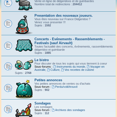
Vente en ligne de didgeridoos et de guimbardes
Nombre total de redirections :
204412
Presentation des nouveaux joueurs.
Vous êtes nouveau sur France Didgeridoo ?
Venez vous presenter !!!
Sujets :
1592
Concerts - Evénements - Rassemblements -
Festivals (sauf Airvault)
Toutes l'actualité des concerts, événements, rassemblements
didgeridoo et guimbarde
Sujets :
1885
Le bistro
Pour discuter de tous les sujets qui vous tiennent à coeur
Sous-forums :
Instruments du monde
,
Voyager en
Australie
,
Culture
,
Vos recettes de cuisine
Sujets :
2768
Petites annonces
Vos petites annonces de ventes ou d'achats
Sous-forum :
Perdu/volé/trouvé
Sujets :
902
Sondages
Les sondages
Sous-forum :
Archives des sondages
Sujets :
112