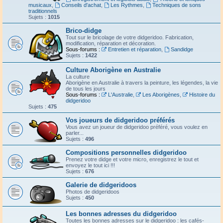
musicaux
,
Conseils d'achat
,
Les Rythmes
,
Techniques de sons
traditionnels
Sujets :
1015
Brico-didge
Tout sur le bricolage de votre didgeridoo. Fabrication,
modification, réparation et décoration.
Sous-forums :
Entretien et réparation
,
Sandidge
Sujets :
1422
Culture Aborigène en Australie
La culture
Aborigène en Australie à travers la peinture, les légendes, la vie
de tous les jours
Sous-forums :
L'Australie
,
Les Aborigènes
,
Histoire du
didgeridoo
Sujets :
475
Vos joueurs de didgeridoo préférés
Vous avez un joueur de didgeridoo préféré, vous voulez en
parler...
Sujets :
496
Compositions personnelles didgeridoo
Prenez votre didge et votre micro, enregistrez le tout et
envoyez le tout ici !!!
Sujets :
676
Galerie de didgeridoos
Photos de didgeridoos
Sujets :
450
Les bonnes adresses du didgeridoo
Toutes les bonnes adresses sur le didgeridoo : les cafés-