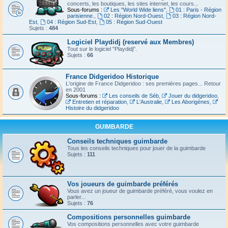
concerts, les boutiques, les sites internet, les cours...
Sous-forums :
Les "World Wide liens"
,
01 : Paris - Région
parisienne.
,
02 : Région Nord-Ouest
,
03 : Région Nord-
Est
,
04 : Région Sud-Est
,
05 : Région Sud-Ouest
Sujets :
484
Logiciel Playdidj (reservé aux Membres)
Tout sur le logiciel "Playdidj".
Sujets :
66
France Didgeridoo Historique
L'origine de France Didgeridoo : ses premières pages... Retour
en 2001
Sous-forums :
Les conseils de Séb
,
Jouer du didgeridoo
,
Entretien et réparation
,
L'Australie
,
Les Aborigènes
,
Histoire du didgeridoo
GUIMBARDE
Conseils techniques guimbarde
Tous les conseils techniques pour jouer de la guimbarde
Sujets :
111
Vos joueurs de guimbarde préférés
Vous avez un joueur de guimbarde préféré, vous voulez en
parler...
Sujets :
76
Compositions personnelles guimbarde
Vos compositions personnelles avec votre guimbarde