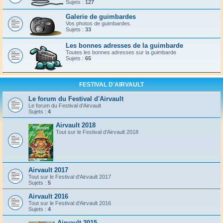
Sujets :
127
Galerie de guimbardes
Vos photos de guimbardes.
Sujets :
33
Les bonnes adresses de la guimbarde
Toutes les bonnes adresses sur la guimbarde
Sujets :
65
FESTIVAL D'AIRVAULT
Le forum du Festival d'Airvault
Le forum du Festival d'Airvault
Sujets :
4
Airvault 2018
Tout sur le Festival d'Airvault 2018
Airvault 2017
Tout sur le Festival d'Airvault 2017
Sujets :
5
Airvault 2016
Tout sur le Festival d'Airvault 2016
Sujets :
4
Airvault 2015