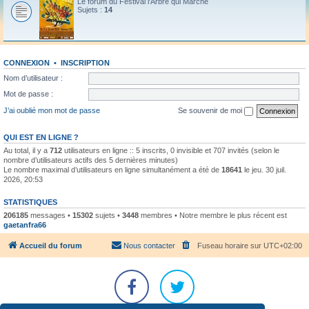
Le forum du Festival l'Arbre qui Marche
Sujets :
14
CONNEXION
•
INSCRIPTION
Nom d’utilisateur :
Mot de passe :
J’ai oublié mon mot de passe
Se souvenir de moi
QUI EST EN LIGNE ?
Au total, il y a
712
utilisateurs en ligne :: 5 inscrits, 0 invisible et 707 invités (selon le
nombre d’utilisateurs actifs des 5 dernières minutes)
Le nombre maximal d’utilisateurs en ligne simultanément a été de
18641
le jeu. 30 juil.
2026, 20:53
STATISTIQUES
206185
messages •
15302
sujets •
3448
membres • Notre membre le plus récent est
gaetanfra66
Accueil du forum
Nous contacter
Fuseau horaire sur
UTC+02:00