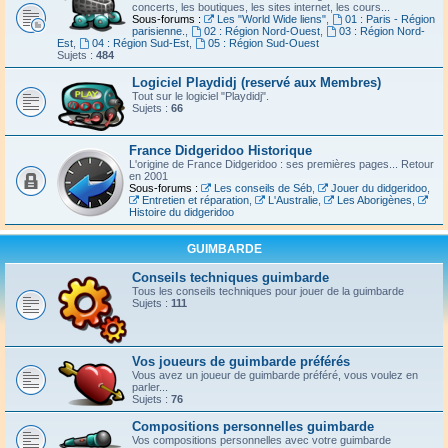
concerts, les boutiques, les sites internet, les cours...
Sous-forums :
Les "World Wide liens"
,
01 : Paris - Région
parisienne.
,
02 : Région Nord-Ouest
,
03 : Région Nord-
Est
,
04 : Région Sud-Est
,
05 : Région Sud-Ouest
Sujets :
484
Logiciel Playdidj (reservé aux Membres)
Tout sur le logiciel "Playdidj".
Sujets :
66
France Didgeridoo Historique
L'origine de France Didgeridoo : ses premières pages... Retour
en 2001
Sous-forums :
Les conseils de Séb
,
Jouer du didgeridoo
,
Entretien et réparation
,
L'Australie
,
Les Aborigènes
,
Histoire du didgeridoo
GUIMBARDE
Conseils techniques guimbarde
Tous les conseils techniques pour jouer de la guimbarde
Sujets :
111
Vos joueurs de guimbarde préférés
Vous avez un joueur de guimbarde préféré, vous voulez en
parler...
Sujets :
76
Compositions personnelles guimbarde
Vos compositions personnelles avec votre guimbarde