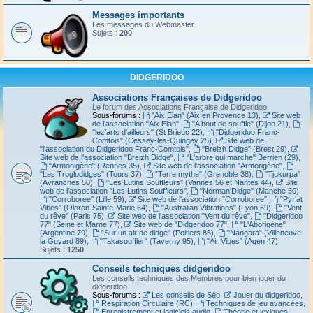
Messages importants
Les messages du Webmaster
Sujets :
200
DIDGERIDOO
Associations Françaises de Didgeridoo
Le forum des Associations Française de Didgeridoo.
Sous-forums :
"Aix Elan" (Aix en Provence 13)
,
Site web
de l'association "Aix Elan"
,
"A bout de souffle" (Dijon 21)
,
"lez'arts d'ailleurs" (St Brieuc 22)
,
"Didgeridoo Franc-
Comtois" (Cessey-les-Quingey 25)
,
Site web de
"l'association du Didgeridoo Franc-Comtois"
,
"Breizh Didge" (Brest 29)
,
Site web de l'association "Breizh Didge"
,
"L'arbre qui marche" Berrien (29)
,
"Armonigène" (Rennes 35)
,
Site web de l'association "Armorigène"
,
"Les Troglodidges" (Tours 37)
,
"Terre mythe" (Grenoble 38)
,
"Tjukurpa"
(Avranches 50)
,
"Les Lutins Souffleurs" (Vannes 56 et Nantes 44)
,
Site
web de l'association "Les Lutins Souffleurs"
,
"Norman'Didge" (Manche 50)
,
"Corroboree" (Lille 59)
,
Site web de l'association "Corroboree"
,
"Pyr'at
Vibes" (Oloron-Sainte-Marie 64)
,
"Australian Vibrations" (Lyon 69)
,
"Vent
du rêve" (Paris 75)
,
Site web de l'association "Vent du rêve"
,
"Didgeridoo
77" (Seine et Marne 77)
,
Site web de "Didgeridoo 77"
,
"L'Aborigène"
(Argentine 79)
,
"Sur un air de didge" (Poitiers 86)
,
"Nangara" (Villeneuve
la Guyard 89)
,
"Takasouffler" (Taverny 95)
,
"Air Vibes" (Agen 47)
Sujets :
1250
Conseils techniques didgeridoo
Les conseils techniques des Membres pour bien jouer du
didgeridoo.
Sous-forums :
Les conseils de Séb
,
Jouer du didgeridoo
,
Respiration Circulaire (RC)
,
Techniques de jeu avancées
,
Enregistrement et logiciels audio
,
Théorie et lexiques