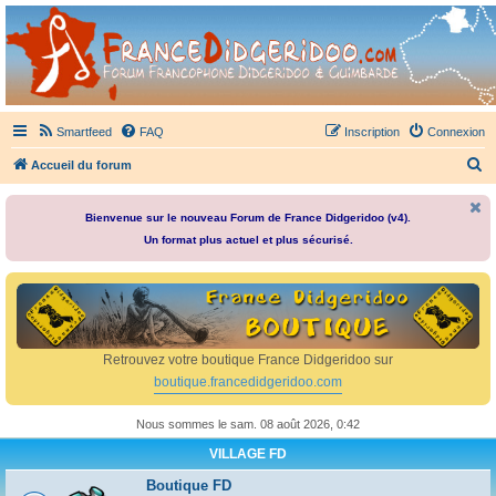
France Didgeridoo
Didgeridoo et Guimbarde sur France Didgeridoo - retrouvez la communauté.
Smartfeed
FAQ
Inscription
Connexion
R
Accueil du forum
e
c
Bienvenue sur le nouveau Forum de France Didgeridoo (v4).
Un format plus actuel et plus sécurisé.
h
e
r
c
h
Retrouvez votre boutique France Didgeridoo sur
e
boutique.francedidgeridoo.com
r
Nous sommes le sam. 08 août 2026, 0:42
VILLAGE FD
Boutique FD