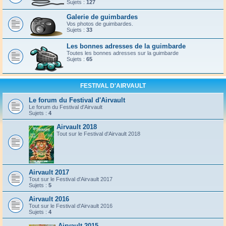
Sujets :
127
Galerie de guimbardes
Vos photos de guimbardes.
Sujets :
33
Les bonnes adresses de la guimbarde
Toutes les bonnes adresses sur la guimbarde
Sujets :
65
FESTIVAL D'AIRVAULT
Le forum du Festival d'Airvault
Le forum du Festival d'Airvault
Sujets :
4
Airvault 2018
Tout sur le Festival d'Airvault 2018
Airvault 2017
Tout sur le Festival d'Airvault 2017
Sujets :
5
Airvault 2016
Tout sur le Festival d'Airvault 2016
Sujets :
4
Airvault 2015