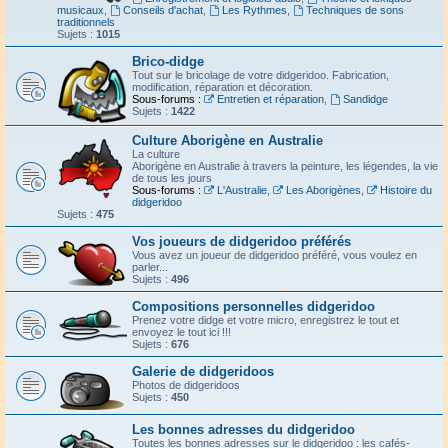
musicaux
,
Conseils d'achat
,
Les Rythmes
,
Techniques de sons
traditionnels
Sujets :
1015
Brico-didge
Tout sur le bricolage de votre didgeridoo. Fabrication,
modification, réparation et décoration.
Sous-forums :
Entretien et réparation
,
Sandidge
Sujets :
1422
Culture Aborigène en Australie
La culture
Aborigène en Australie à travers la peinture, les légendes, la vie
de tous les jours
Sous-forums :
L'Australie
,
Les Aborigènes
,
Histoire du
didgeridoo
Sujets :
475
Vos joueurs de didgeridoo préférés
Vous avez un joueur de didgeridoo préféré, vous voulez en
parler...
Sujets :
496
Compositions personnelles didgeridoo
Prenez votre didge et votre micro, enregistrez le tout et
envoyez le tout ici !!!
Sujets :
676
Galerie de didgeridoos
Photos de didgeridoos
Sujets :
450
Les bonnes adresses du didgeridoo
Toutes les bonnes adresses sur le didgeridoo : les cafés-