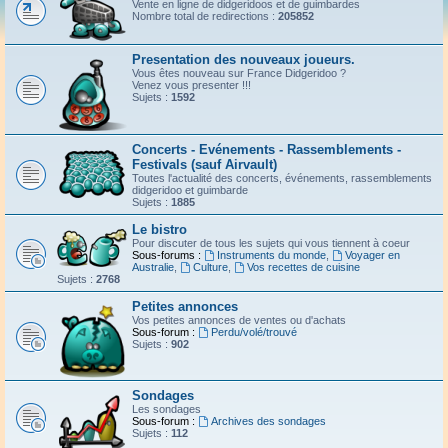
Vente en ligne de didgeridoos et de guimbardes
Nombre total de redirections :
205852
Presentation des nouveaux joueurs.
Vous êtes nouveau sur France Didgeridoo ?
Venez vous presenter !!!
Sujets :
1592
Concerts - Evénements - Rassemblements -
Festivals (sauf Airvault)
Toutes l'actualité des concerts, événements, rassemblements
didgeridoo et guimbarde
Sujets :
1885
Le bistro
Pour discuter de tous les sujets qui vous tiennent à coeur
Sous-forums :
Instruments du monde
,
Voyager en
Australie
,
Culture
,
Vos recettes de cuisine
Sujets :
2768
Petites annonces
Vos petites annonces de ventes ou d'achats
Sous-forum :
Perdu/volé/trouvé
Sujets :
902
Sondages
Les sondages
Sous-forum :
Archives des sondages
Sujets :
112