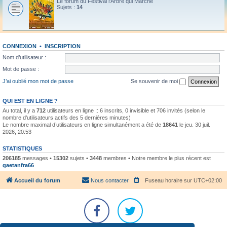
Le forum du Festival l'Arbre qui Marche
Sujets :
14
CONNEXION
•
INSCRIPTION
Nom d’utilisateur :
Mot de passe :
J’ai oublié mon mot de passe
Se souvenir de moi
QUI EST EN LIGNE ?
Au total, il y a
712
utilisateurs en ligne :: 6 inscrits, 0 invisible et 706 invités (selon le
nombre d’utilisateurs actifs des 5 dernières minutes)
Le nombre maximal d’utilisateurs en ligne simultanément a été de
18641
le jeu. 30 juil.
2026, 20:53
STATISTIQUES
206185
messages •
15302
sujets •
3448
membres • Notre membre le plus récent est
gaetanfra66
Accueil du forum
Nous contacter
Fuseau horaire sur
UTC+02:00