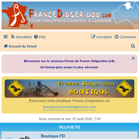
France Didgeridoo
Didgeridoo et Guimbarde sur France Didgeridoo - retrouvez la communauté.
Smartfeed
FAQ
Inscription
Connexion
R
Accueil du forum
e
c
Bienvenue sur le nouveau Forum de France Didgeridoo (v4).
Un format plus actuel et plus sécurisé.
h
e
r
c
h
Retrouvez votre boutique France Didgeridoo sur
e
boutique.francedidgeridoo.com
r
Nous sommes le ven. 07 août 2026, 7:44
VILLAGE FD
Boutique FD