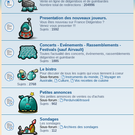
Vente en ligne de didgeridoos et de guimbardes
Nombre total de redirections :
204996
Presentation des nouveaux joueurs.
Vous êtes nouveau sur France Didgeridoo ?
Venez vous presenter !!!
Sujets :
1592
Concerts - Evénements - Rassemblements -
Festivals (sauf Airvault)
Toutes l'actualité des concerts, événements, rassemblements
didgeridoo et guimbarde
Sujets :
1885
Le bistro
Pour discuter de tous les sujets qui vous tiennent à coeur
Sous-forums :
Instruments du monde
,
Voyager en
Australie
,
Culture
,
Vos recettes de cuisine
Sujets :
2768
Petites annonces
Vos petites annonces de ventes ou d'achats
Sous-forum :
Perdu/volé/trouvé
Sujets :
902
Sondages
Les sondages
Sous-forum :
Archives des sondages
Sujets :
112