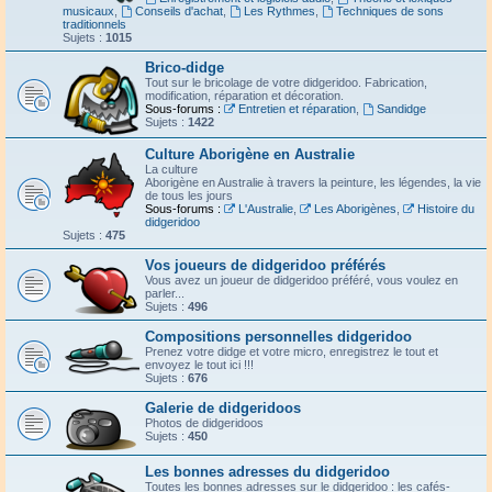
musicaux
,
Conseils d'achat
,
Les Rythmes
,
Techniques de sons
traditionnels
Sujets :
1015
Brico-didge
Tout sur le bricolage de votre didgeridoo. Fabrication,
modification, réparation et décoration.
Sous-forums :
Entretien et réparation
,
Sandidge
Sujets :
1422
Culture Aborigène en Australie
La culture
Aborigène en Australie à travers la peinture, les légendes, la vie
de tous les jours
Sous-forums :
L'Australie
,
Les Aborigènes
,
Histoire du
didgeridoo
Sujets :
475
Vos joueurs de didgeridoo préférés
Vous avez un joueur de didgeridoo préféré, vous voulez en
parler...
Sujets :
496
Compositions personnelles didgeridoo
Prenez votre didge et votre micro, enregistrez le tout et
envoyez le tout ici !!!
Sujets :
676
Galerie de didgeridoos
Photos de didgeridoos
Sujets :
450
Les bonnes adresses du didgeridoo
Toutes les bonnes adresses sur le didgeridoo : les cafés-