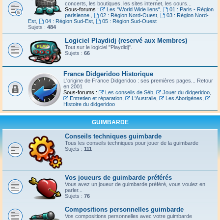
concerts, les boutiques, les sites internet, les cours...
Sous-forums :
Les "World Wide liens"
,
01 : Paris - Région
parisienne.
,
02 : Région Nord-Ouest
,
03 : Région Nord-
Est
,
04 : Région Sud-Est
,
05 : Région Sud-Ouest
Sujets :
484
Logiciel Playdidj (reservé aux Membres)
Tout sur le logiciel "Playdidj".
Sujets :
66
France Didgeridoo Historique
L'origine de France Didgeridoo : ses premières pages... Retour
en 2001
Sous-forums :
Les conseils de Séb
,
Jouer du didgeridoo
,
Entretien et réparation
,
L'Australie
,
Les Aborigènes
,
Histoire du didgeridoo
GUIMBARDE
Conseils techniques guimbarde
Tous les conseils techniques pour jouer de la guimbarde
Sujets :
111
Vos joueurs de guimbarde préférés
Vous avez un joueur de guimbarde préféré, vous voulez en
parler...
Sujets :
76
Compositions personnelles guimbarde
Vos compositions personnelles avec votre guimbarde