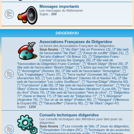
Messages importants
Les messages du Webmaster
Sujets :
200
DIDGERIDOO
Associations Françaises de Didgeridoo
Le forum des Associations Française de Didgeridoo.
Sous-forums :
"Aix Elan" (Aix en Provence 13)
,
Site web
de l'association "Aix Elan"
,
"A bout de souffle" (Dijon 21)
,
"lez'arts d'ailleurs" (St Brieuc 22)
,
"Didgeridoo Franc-
Comtois" (Cessey-les-Quingey 25)
,
Site web de
"l'association du Didgeridoo Franc-Comtois"
,
"Breizh Didge" (Brest 29)
,
Site web de l'association "Breizh Didge"
,
"L'arbre qui marche" Berrien (29)
,
"Armonigène" (Rennes 35)
,
Site web de l'association "Armorigène"
,
"Les Troglodidges" (Tours 37)
,
"Terre mythe" (Grenoble 38)
,
"Tjukurpa"
(Avranches 50)
,
"Les Lutins Souffleurs" (Vannes 56 et Nantes 44)
,
Site
web de l'association "Les Lutins Souffleurs"
,
"Norman'Didge" (Manche 50)
,
"Corroboree" (Lille 59)
,
Site web de l'association "Corroboree"
,
"Pyr'at
Vibes" (Oloron-Sainte-Marie 64)
,
"Australian Vibrations" (Lyon 69)
,
"Vent
du rêve" (Paris 75)
,
Site web de l'association "Vent du rêve"
,
"Didgeridoo
77" (Seine et Marne 77)
,
Site web de "Didgeridoo 77"
,
"L'Aborigène"
(Argentine 79)
,
"Sur un air de didge" (Poitiers 86)
,
"Nangara" (Villeneuve
la Guyard 89)
,
"Takasouffler" (Taverny 95)
,
"Air Vibes" (Agen 47)
Sujets :
1250
Conseils techniques didgeridoo
Les conseils techniques des Membres pour bien jouer du
didgeridoo.
Sous-forums :
Les conseils de Séb
,
Jouer du didgeridoo
,
Respiration Circulaire (RC)
,
Techniques de jeu avancées
,
Enregistrement et logiciels audio
,
Théorie et lexiques