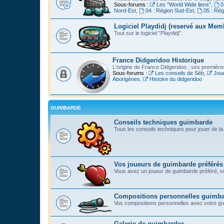
Sous-forums :
Les "World Wide liens"
,
0
Nord-Est
,
04 : Région Sud-Est
,
05 : Ré
Logiciel Playdidj (reservé aux Mem
Tout sur le logiciel "Playdidj".
France Didgeridoo Historique
L'origine de France Didgeridoo : ses premièr
Sous-forums :
Les conseils de Séb
,
Joue
Aborigènes
,
Histoire du didgeridoo
GUIMBARDE
Conseils techniques guimbarde
Tous les conseils techniques pour jouer de l
Vos joueurs de guimbarde préférés
Vous avez un joueur de guimbarde préféré, vo
Compositions personnelles guimb
Vos compositions personnelles avec votre g
Galerie de guimbardes