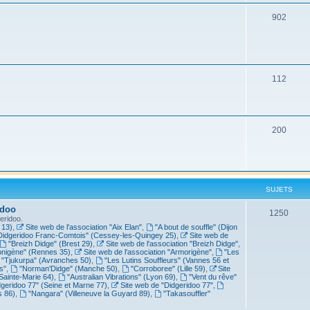
902
112
200
SUJETS
idoo
1250
eridoo.
 13)
,
Site web de l'association "Aix Elan"
,
"A bout de souffle" (Dijon
Didgeridoo Franc-Comtois" (Cessey-les-Quingey 25)
,
Site web de
"Breizh Didge" (Brest 29)
,
Site web de l'association "Breizh Didge"
,
nigène" (Rennes 35)
,
Site web de l'association "Armorigène"
,
"Les
"Tjukurpa" (Avranches 50)
,
"Les Lutins Souffleurs" (Vannes 56 et
s"
,
"Norman'Didge" (Manche 50)
,
"Corroboree" (Lille 59)
,
Site
Sainte-Marie 64)
,
"Australian Vibrations" (Lyon 69)
,
"Vent du rêve"
dgeridoo 77" (Seine et Marne 77)
,
Site web de "Didgeridoo 77"
,
s 86)
,
"Nangara" (Villeneuve la Guyard 89)
,
"Takasouffler"