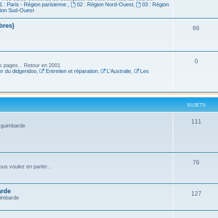
1 : Paris - Région parisienne.
,
02 : Région Nord-Ouest
,
03 : Région
gion Sud-Ouest
bres)
66
0
es pages... Retour en 2001
r du didgeridoo
,
Entretien et réparation
,
L'Australie
,
Les
SUJETS
111
a guimbarde
76
us voulez en parler...
arde
127
uimbarde