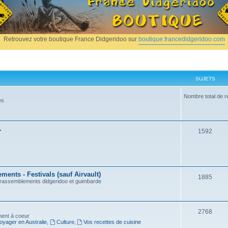
Retrouvez votre boutique France Didgeridoo sur
boutique.francedidgeridoo.com
SUJETS
Nombre total de r
es
.
1592
ents - Festivals (sauf Airvault)
1885
, rassemblements didgeridoo et guimbarde
2768
nnent à coeur
oyager en Australie
,
Culture
,
Vos recettes de cuisine