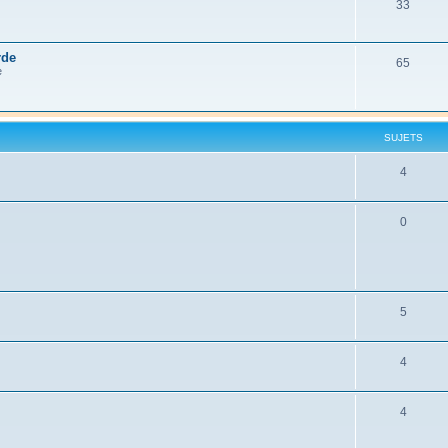
33
rde
65
e
SUJETS
4
0
5
4
4