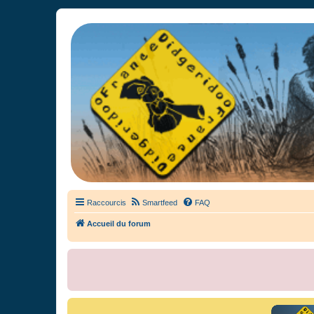
France Didgeridoo
Didgeridoo et Guimbarde sur France Didgeridoo - retrouvez la commun
Raccourcis
Smartfeed
FAQ
Accueil du forum