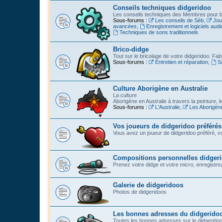
Conseils techniques didgeridoo
Les conseils techniques des Membres pour bi
Sous-forums :
Les conseils de Séb
,
Jou
avancées
,
Enregistrement et logiciels audi
Techniques de sons traditionnels
Brico-didge
Tout sur le bricolage de votre didgeridoo. Fabr
Sous-forums :
Entretien et réparation
,
S
Culture Aborigène en Australie
La culture
Aborigène en Australie à travers la peinture, l
Sous-forums :
L'Australie
,
Les Aborigèn
Vos joueurs de didgeridoo préférés
Vous avez un joueur de didgeridoo préféré, vo
Compositions personnelles didger
Prenez votre didge et votre micro, enregistrez l
Galerie de didgeridoos
Photos de didgeridoos
Les bonnes adresses du didgerido
Toutes les bonnes adresses sur le didgeridoo :