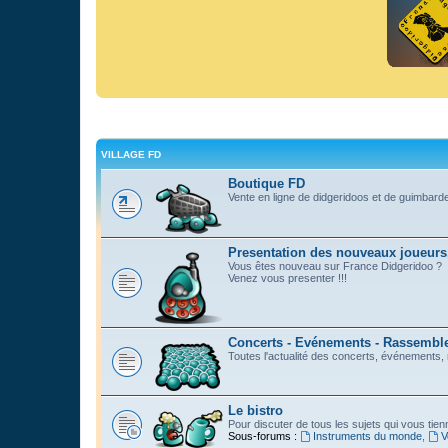
VILLAGE FD
Boutique FD
Vente en ligne de didgeridoos et de guimbard
Presentation des nouveaux joueurs
Vous êtes nouveau sur France Didgeridoo ?
Venez vous presenter !!!
Concerts - Evénements - Rassemblem
Toutes l'actualité des concerts, événements
Le bistro
Pour discuter de tous les sujets qui vous tie
Sous-forums :
Instruments du monde
,
V