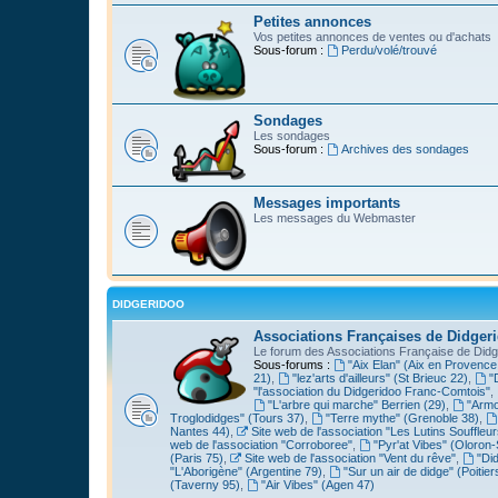
Petites annonces
Vos petites annonces de ventes ou d'achats
Sous-forum :
Perdu/volé/trouvé
Sondages
Les sondages
Sous-forum :
Archives des sondages
Messages importants
Les messages du Webmaster
DIDGERIDOO
Associations Françaises de Didger
Le forum des Associations Française de Didg
Sous-forums :
"Aix Elan" (Aix en Provence
21)
,
"lez'arts d'ailleurs" (St Brieuc 22)
,
"
"l'association du Didgeridoo Franc-Comtois"
,
"L'arbre qui marche" Berrien (29)
,
"Armo
Troglodidges" (Tours 37)
,
"Terre mythe" (Grenoble 38)
,
Nantes 44)
,
Site web de l'association "Les Lutins Souffleur
web de l'association "Corroboree"
,
"Pyr'at Vibes" (Oloron-
(Paris 75)
,
Site web de l'association "Vent du rêve"
,
"Di
"L'Aborigène" (Argentine 79)
,
"Sur un air de didge" (Poitier
(Taverny 95)
,
"Air Vibes" (Agen 47)