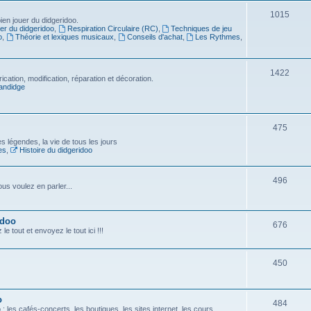
1015
en jouer du didgeridoo.
er du didgeridoo
,
Respiration Circulaire (RC)
,
Techniques de jeu
o
,
Théorie et lexiques musicaux
,
Conseils d'achat
,
Les Rythmes
,
1422
ication, modification, réparation et décoration.
andidge
475
es légendes, la vie de tous les jours
es
,
Histoire du didgeridoo
496
us voulez en parler...
idoo
676
e tout et envoyez le tout ici !!!
450
o
484
 les cafés-concerts, les boutiques, les sites internet, les cours...