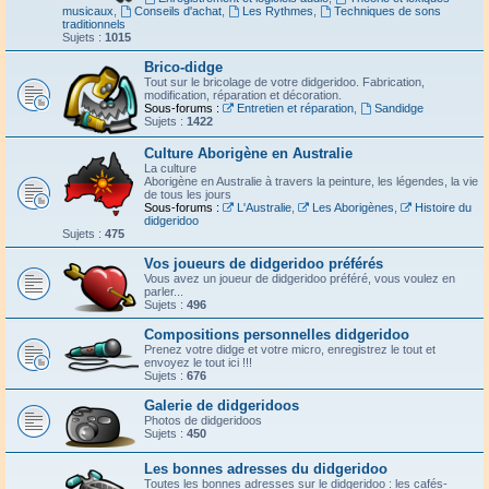
musicaux
,
Conseils d'achat
,
Les Rythmes
,
Techniques de sons
traditionnels
Sujets :
1015
Brico-didge
Tout sur le bricolage de votre didgeridoo. Fabrication,
modification, réparation et décoration.
Sous-forums :
Entretien et réparation
,
Sandidge
Sujets :
1422
Culture Aborigène en Australie
La culture
Aborigène en Australie à travers la peinture, les légendes, la vie
de tous les jours
Sous-forums :
L'Australie
,
Les Aborigènes
,
Histoire du
didgeridoo
Sujets :
475
Vos joueurs de didgeridoo préférés
Vous avez un joueur de didgeridoo préféré, vous voulez en
parler...
Sujets :
496
Compositions personnelles didgeridoo
Prenez votre didge et votre micro, enregistrez le tout et
envoyez le tout ici !!!
Sujets :
676
Galerie de didgeridoos
Photos de didgeridoos
Sujets :
450
Les bonnes adresses du didgeridoo
Toutes les bonnes adresses sur le didgeridoo : les cafés-