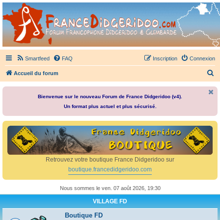
France Didgeridoo
Didgeridoo et Guimbarde sur France Didgeridoo - retrouvez la communauté.
Smartfeed
FAQ
Inscription
Connexion
R
Accueil du forum
e
c
Bienvenue sur le nouveau Forum de France Didgeridoo (v4).
Un format plus actuel et plus sécurisé.
h
e
r
c
h
Retrouvez votre boutique France Didgeridoo sur
e
boutique.francedidgeridoo.com
r
Nous sommes le ven. 07 août 2026, 19:30
VILLAGE FD
Boutique FD