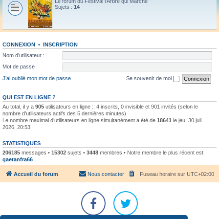
Le forum du Festival l'Arbre qui Marche
Sujets :
14
CONNEXION
•
INSCRIPTION
Nom d’utilisateur :
Mot de passe :
J’ai oublié mon mot de passe
Se souvenir de moi
QUI EST EN LIGNE ?
Au total, il y a
905
utilisateurs en ligne :: 4 inscrits, 0 invisible et 901 invités (selon le
nombre d’utilisateurs actifs des 5 dernières minutes)
Le nombre maximal d’utilisateurs en ligne simultanément a été de
18641
le jeu. 30 juil.
2026, 20:53
STATISTIQUES
206185
messages •
15302
sujets •
3448
membres • Notre membre le plus récent est
gaetanfra66
Accueil du forum
Nous contacter
Fuseau horaire sur
UTC+02:00