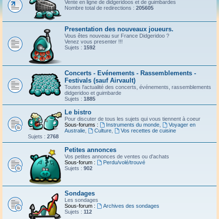
Vente en ligne de didgeridoos et de guimbardes
Nombre total de redirections :
205605
Presentation des nouveaux joueurs.
Vous êtes nouveau sur France Didgeridoo ?
Venez vous presenter !!!
Sujets :
1592
Concerts - Evénements - Rassemblements -
Festivals (sauf Airvault)
Toutes l'actualité des concerts, événements, rassemblements
didgeridoo et guimbarde
Sujets :
1885
Le bistro
Pour discuter de tous les sujets qui vous tiennent à coeur
Sous-forums :
Instruments du monde
,
Voyager en
Australie
,
Culture
,
Vos recettes de cuisine
Sujets :
2768
Petites annonces
Vos petites annonces de ventes ou d'achats
Sous-forum :
Perdu/volé/trouvé
Sujets :
902
Sondages
Les sondages
Sous-forum :
Archives des sondages
Sujets :
112