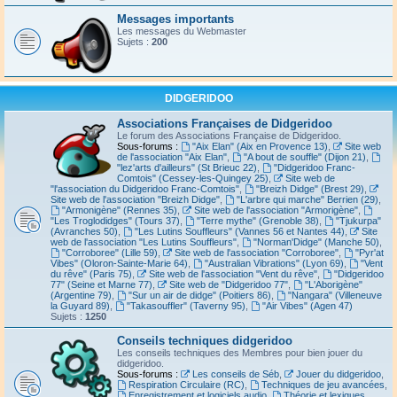
Messages importants
Les messages du Webmaster
Sujets :
200
DIDGERIDOO
Associations Françaises de Didgeridoo
Le forum des Associations Française de Didgeridoo.
Sous-forums :
"Aix Elan" (Aix en Provence 13)
,
Site web
de l'association "Aix Elan"
,
"A bout de souffle" (Dijon 21)
,
"lez'arts d'ailleurs" (St Brieuc 22)
,
"Didgeridoo Franc-
Comtois" (Cessey-les-Quingey 25)
,
Site web de
"l'association du Didgeridoo Franc-Comtois"
,
"Breizh Didge" (Brest 29)
,
Site web de l'association "Breizh Didge"
,
"L'arbre qui marche" Berrien (29)
,
"Armonigène" (Rennes 35)
,
Site web de l'association "Armorigène"
,
"Les Troglodidges" (Tours 37)
,
"Terre mythe" (Grenoble 38)
,
"Tjukurpa"
(Avranches 50)
,
"Les Lutins Souffleurs" (Vannes 56 et Nantes 44)
,
Site
web de l'association "Les Lutins Souffleurs"
,
"Norman'Didge" (Manche 50)
,
"Corroboree" (Lille 59)
,
Site web de l'association "Corroboree"
,
"Pyr'at
Vibes" (Oloron-Sainte-Marie 64)
,
"Australian Vibrations" (Lyon 69)
,
"Vent
du rêve" (Paris 75)
,
Site web de l'association "Vent du rêve"
,
"Didgeridoo
77" (Seine et Marne 77)
,
Site web de "Didgeridoo 77"
,
"L'Aborigène"
(Argentine 79)
,
"Sur un air de didge" (Poitiers 86)
,
"Nangara" (Villeneuve
la Guyard 89)
,
"Takasouffler" (Taverny 95)
,
"Air Vibes" (Agen 47)
Sujets :
1250
Conseils techniques didgeridoo
Les conseils techniques des Membres pour bien jouer du
didgeridoo.
Sous-forums :
Les conseils de Séb
,
Jouer du didgeridoo
,
Respiration Circulaire (RC)
,
Techniques de jeu avancées
,
Enregistrement et logiciels audio
,
Théorie et lexiques