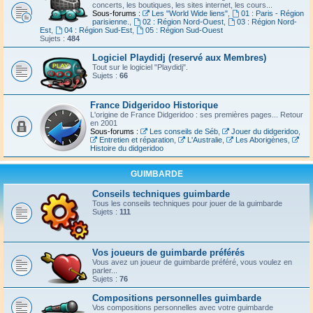
concerts, les boutiques, les sites internet, les cours...
Sous-forums :
Les "World Wide liens"
,
01 : Paris - Région
parisienne.
,
02 : Région Nord-Ouest
,
03 : Région Nord-
Est
,
04 : Région Sud-Est
,
05 : Région Sud-Ouest
Sujets :
484
Logiciel Playdidj (reservé aux Membres)
Tout sur le logiciel "Playdidj".
Sujets :
66
France Didgeridoo Historique
L'origine de France Didgeridoo : ses premières pages... Retour
en 2001
Sous-forums :
Les conseils de Séb
,
Jouer du didgeridoo
,
Entretien et réparation
,
L'Australie
,
Les Aborigènes
,
Histoire du didgeridoo
GUIMBARDE
Conseils techniques guimbarde
Tous les conseils techniques pour jouer de la guimbarde
Sujets :
111
Vos joueurs de guimbarde préférés
Vous avez un joueur de guimbarde préféré, vous voulez en
parler...
Sujets :
76
Compositions personnelles guimbarde
Vos compositions personnelles avec votre guimbarde