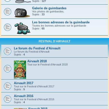
Sujets :
127
Galerie de guimbardes
Vos photos de guimbardes.
Sujets :
33
Les bonnes adresses de la guimbarde
Toutes les bonnes adresses sur la guimbarde
Sujets :
65
FESTIVAL D'AIRVAULT
Le forum du Festival d'Airvault
Le forum du Festival d'Airvault
Sujets :
4
Airvault 2018
Tout sur le Festival d'Airvault 2018
Airvault 2017
Tout sur le Festival d'Airvault 2017
Sujets :
5
Airvault 2016
Tout sur le Festival d'Airvault 2016
Sujets :
4
Airvault 2015