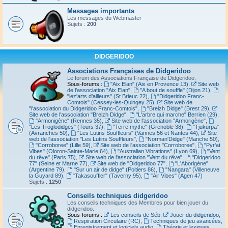
Messages importants
Les messages du Webmaster
Sujets :
200
DIDGERIDOO
Associations Françaises de Didgeridoo
Le forum des Associations Française de Didgeridoo.
Sous-forums :
"Aix Elan" (Aix en Provence 13)
,
Site web
de l'association "Aix Elan"
,
"A bout de souffle" (Dijon 21)
,
"lez'arts d'ailleurs" (St Brieuc 22)
,
"Didgeridoo Franc-
Comtois" (Cessey-les-Quingey 25)
,
Site web de
"l'association du Didgeridoo Franc-Comtois"
,
"Breizh Didge" (Brest 29)
,
Site web de l'association "Breizh Didge"
,
"L'arbre qui marche" Berrien (29)
,
"Armonigène" (Rennes 35)
,
Site web de l'association "Armorigène"
,
"Les Troglodidges" (Tours 37)
,
"Terre mythe" (Grenoble 38)
,
"Tjukurpa"
(Avranches 50)
,
"Les Lutins Souffleurs" (Vannes 56 et Nantes 44)
,
Site
web de l'association "Les Lutins Souffleurs"
,
"Norman'Didge" (Manche 50)
,
"Corroboree" (Lille 59)
,
Site web de l'association "Corroboree"
,
"Pyr'at
Vibes" (Oloron-Sainte-Marie 64)
,
"Australian Vibrations" (Lyon 69)
,
"Vent
du rêve" (Paris 75)
,
Site web de l'association "Vent du rêve"
,
"Didgeridoo
77" (Seine et Marne 77)
,
Site web de "Didgeridoo 77"
,
"L'Aborigène"
(Argentine 79)
,
"Sur un air de didge" (Poitiers 86)
,
"Nangara" (Villeneuve
la Guyard 89)
,
"Takasouffler" (Taverny 95)
,
"Air Vibes" (Agen 47)
Sujets :
1250
Conseils techniques didgeridoo
Les conseils techniques des Membres pour bien jouer du
didgeridoo.
Sous-forums :
Les conseils de Séb
,
Jouer du didgeridoo
,
Respiration Circulaire (RC)
,
Techniques de jeu avancées
,
Enregistrement et logiciels audio
,
Théorie et lexiques