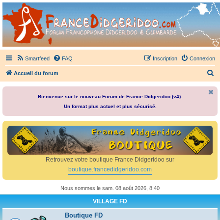
France Didgeridoo
Didgeridoo et Guimbarde sur France Didgeridoo - retrouvez la communauté.
Smartfeed
FAQ
Inscription
Connexion
R
Accueil du forum
e
c
Bienvenue sur le nouveau Forum de France Didgeridoo (v4).
Un format plus actuel et plus sécurisé.
h
e
r
c
h
Retrouvez votre boutique France Didgeridoo sur
e
boutique.francedidgeridoo.com
r
Nous sommes le sam. 08 août 2026, 8:40
VILLAGE FD
Boutique FD