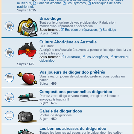
musicaux
,
Conseils d'achat
,
Les Rythmes
,
Techniques de sons
traditionnels
Sujets :
1015
Brico-didge
Tout sur le bricolage de votre didgeridoo. Fabrication,
modification, réparation et décoration.
Sous-forums :
Entretien et réparation
,
Sandidge
Sujets :
1422
Culture Aborigène en Australie
La culture
Aborigène en Australie à travers la peinture, les légendes, la vie
de tous les jours
Sous-forums :
L'Australie
,
Les Aborigènes
,
Histoire du
didgeridoo
Sujets :
475
Vos joueurs de didgeridoo préférés
Vous avez un joueur de didgeridoo préféré, vous voulez en
parler...
Sujets :
496
Compositions personnelles didgeridoo
Prenez votre didge et votre micro, enregistrez le tout et
envoyez le tout ici !!!
Sujets :
676
Galerie de didgeridoos
Photos de didgeridoos
Sujets :
450
Les bonnes adresses du didgeridoo
Toutes les bonnes adresses sur le didgeridoo : les cafés-