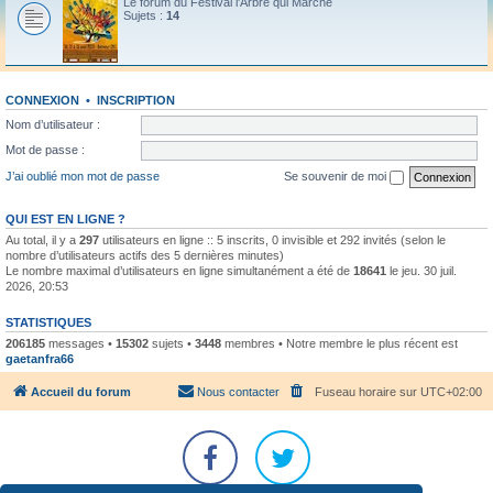
Le forum du Festival l'Arbre qui Marche
Sujets :
14
CONNEXION
•
INSCRIPTION
Nom d’utilisateur :
Mot de passe :
J’ai oublié mon mot de passe
Se souvenir de moi
QUI EST EN LIGNE ?
Au total, il y a
297
utilisateurs en ligne :: 5 inscrits, 0 invisible et 292 invités (selon le
nombre d’utilisateurs actifs des 5 dernières minutes)
Le nombre maximal d’utilisateurs en ligne simultanément a été de
18641
le jeu. 30 juil.
2026, 20:53
STATISTIQUES
206185
messages •
15302
sujets •
3448
membres • Notre membre le plus récent est
gaetanfra66
Accueil du forum
Nous contacter
Fuseau horaire sur
UTC+02:00