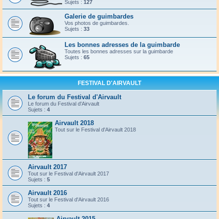
Sujets :
127
Galerie de guimbardes
Vos photos de guimbardes.
Sujets :
33
Les bonnes adresses de la guimbarde
Toutes les bonnes adresses sur la guimbarde
Sujets :
65
FESTIVAL D'AIRVAULT
Le forum du Festival d'Airvault
Le forum du Festival d'Airvault
Sujets :
4
Airvault 2018
Tout sur le Festival d'Airvault 2018
Airvault 2017
Tout sur le Festival d'Airvault 2017
Sujets :
5
Airvault 2016
Tout sur le Festival d'Airvault 2016
Sujets :
4
Airvault 2015