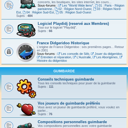
concerts, les boutiques, les sites internet, les cours...
Sous-forums :
Les "World Wide liens"
,
01 : Paris - Région
parisienne.
,
02 : Région Nord-Ouest
,
03 : Région Nord-
Est
,
04 : Région Sud-Est
,
05 : Région Sud-Ouest
Sujets :
484
Logiciel Playdidj (reservé aux Membres)
Tout sur le logiciel "Playdidj".
Sujets :
66
France Didgeridoo Historique
L'origine de France Didgeridoo : ses premières pages... Retour
en 2001
Sous-forums :
Les conseils de Séb
,
Jouer du didgeridoo
,
Entretien et réparation
,
L'Australie
,
Les Aborigènes
,
Histoire du didgeridoo
GUIMBARDE
Conseils techniques guimbarde
Tous les conseils techniques pour jouer de la guimbarde
Sujets :
111
Vos joueurs de guimbarde préférés
Vous avez un joueur de guimbarde préféré, vous voulez en
parler...
Sujets :
76
Compositions personnelles guimbarde
Vos compositions personnelles avec votre guimbarde