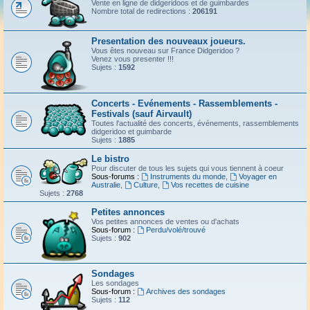
Vente en ligne de didgeridoos et de guimbardes
Nombre total de redirections :
206191
Presentation des nouveaux joueurs.
Vous êtes nouveau sur France Didgeridoo ?
Venez vous presenter !!!
Sujets :
1592
Concerts - Evénements - Rassemblements -
Festivals (sauf Airvault)
Toutes l'actualité des concerts, événements, rassemblements
didgeridoo et guimbarde
Sujets :
1885
Le bistro
Pour discuter de tous les sujets qui vous tiennent à coeur
Sous-forums :
Instruments du monde
,
Voyager en
Australie
,
Culture
,
Vos recettes de cuisine
Sujets :
2768
Petites annonces
Vos petites annonces de ventes ou d'achats
Sous-forum :
Perdu/volé/trouvé
Sujets :
902
Sondages
Les sondages
Sous-forum :
Archives des sondages
Sujets :
112