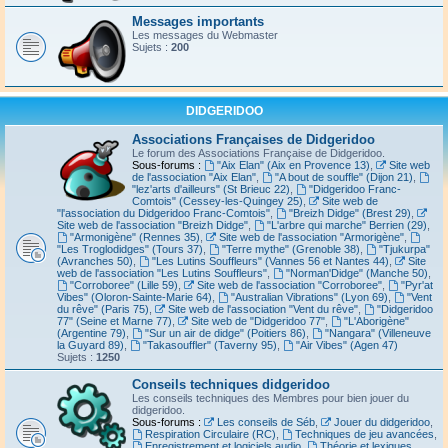
Messages importants
Les messages du Webmaster
Sujets :
200
DIDGERIDOO
Associations Françaises de Didgeridoo
Le forum des Associations Française de Didgeridoo.
Sous-forums :
"Aix Elan" (Aix en Provence 13)
,
Site web
de l'association "Aix Elan"
,
"A bout de souffle" (Dijon 21)
,
"lez'arts d'ailleurs" (St Brieuc 22)
,
"Didgeridoo Franc-
Comtois" (Cessey-les-Quingey 25)
,
Site web de
"l'association du Didgeridoo Franc-Comtois"
,
"Breizh Didge" (Brest 29)
,
Site web de l'association "Breizh Didge"
,
"L'arbre qui marche" Berrien (29)
,
"Armonigène" (Rennes 35)
,
Site web de l'association "Armorigène"
,
"Les Troglodidges" (Tours 37)
,
"Terre mythe" (Grenoble 38)
,
"Tjukurpa"
(Avranches 50)
,
"Les Lutins Souffleurs" (Vannes 56 et Nantes 44)
,
Site
web de l'association "Les Lutins Souffleurs"
,
"Norman'Didge" (Manche 50)
,
"Corroboree" (Lille 59)
,
Site web de l'association "Corroboree"
,
"Pyr'at
Vibes" (Oloron-Sainte-Marie 64)
,
"Australian Vibrations" (Lyon 69)
,
"Vent
du rêve" (Paris 75)
,
Site web de l'association "Vent du rêve"
,
"Didgeridoo
77" (Seine et Marne 77)
,
Site web de "Didgeridoo 77"
,
"L'Aborigène"
(Argentine 79)
,
"Sur un air de didge" (Poitiers 86)
,
"Nangara" (Villeneuve
la Guyard 89)
,
"Takasouffler" (Taverny 95)
,
"Air Vibes" (Agen 47)
Sujets :
1250
Conseils techniques didgeridoo
Les conseils techniques des Membres pour bien jouer du
didgeridoo.
Sous-forums :
Les conseils de Séb
,
Jouer du didgeridoo
,
Respiration Circulaire (RC)
,
Techniques de jeu avancées
,
Enregistrement et logiciels audio
,
Théorie et lexiques