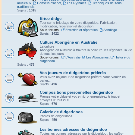
musicaux
,
Conseils d'achat
,
Les Rythmes
,
Techniques de sons
traditionnels
Sujets :
1015
Brico-didge
Tout sur le bricolage de votre didgeridoo. Fabrication,
modification, réparation et décoration.
Sous-forums :
Entretien et réparation
,
Sandidge
Sujets :
1422
Culture Aborigène en Australie
La culture
Aborigène en Australie à travers la peinture, les légendes, la vie
de tous les jours
Sous-forums :
L'Australie
,
Les Aborigènes
,
Histoire du
didgeridoo
Sujets :
475
Vos joueurs de didgeridoo préférés
Vous avez un joueur de didgeridoo préféré, vous voulez en
parler...
Sujets :
496
Compositions personnelles didgeridoo
Prenez votre didge et votre micro, enregistrez le tout et
envoyez le tout ici !!!
Sujets :
676
Galerie de didgeridoos
Photos de didgeridoos
Sujets :
450
Les bonnes adresses du didgeridoo
Toutes les bonnes adresses sur le didgeridoo : les cafés-