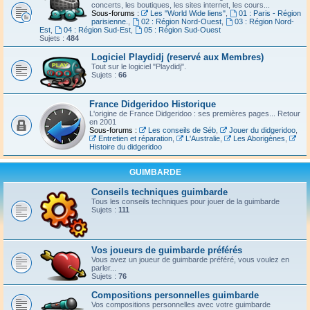
concerts, les boutiques, les sites internet, les cours...
Sous-forums :
Les "World Wide liens"
,
01 : Paris - Région
parisienne.
,
02 : Région Nord-Ouest
,
03 : Région Nord-
Est
,
04 : Région Sud-Est
,
05 : Région Sud-Ouest
Sujets :
484
Logiciel Playdidj (reservé aux Membres)
Tout sur le logiciel "Playdidj".
Sujets :
66
France Didgeridoo Historique
L'origine de France Didgeridoo : ses premières pages... Retour
en 2001
Sous-forums :
Les conseils de Séb
,
Jouer du didgeridoo
,
Entretien et réparation
,
L'Australie
,
Les Aborigènes
,
Histoire du didgeridoo
GUIMBARDE
Conseils techniques guimbarde
Tous les conseils techniques pour jouer de la guimbarde
Sujets :
111
Vos joueurs de guimbarde préférés
Vous avez un joueur de guimbarde préféré, vous voulez en
parler...
Sujets :
76
Compositions personnelles guimbarde
Vos compositions personnelles avec votre guimbarde