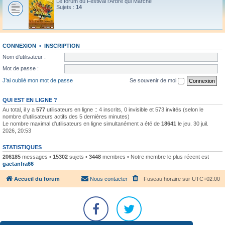
Le forum du Festival l'Arbre qui Marche
Sujets :
14
CONNEXION
•
INSCRIPTION
Nom d’utilisateur :
Mot de passe :
J’ai oublié mon mot de passe
Se souvenir de moi
QUI EST EN LIGNE ?
Au total, il y a
577
utilisateurs en ligne :: 4 inscrits, 0 invisible et 573 invités (selon le
nombre d’utilisateurs actifs des 5 dernières minutes)
Le nombre maximal d’utilisateurs en ligne simultanément a été de
18641
le jeu. 30 juil.
2026, 20:53
STATISTIQUES
206185
messages •
15302
sujets •
3448
membres • Notre membre le plus récent est
gaetanfra66
Accueil du forum
Nous contacter
Fuseau horaire sur
UTC+02:00