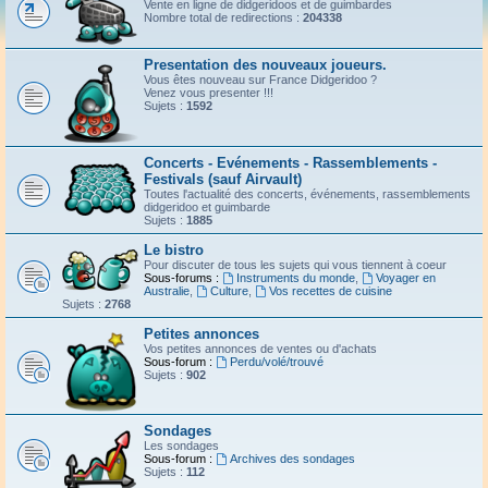
Vente en ligne de didgeridoos et de guimbardes
Nombre total de redirections :
204338
Presentation des nouveaux joueurs.
Vous êtes nouveau sur France Didgeridoo ?
Venez vous presenter !!!
Sujets :
1592
Concerts - Evénements - Rassemblements -
Festivals (sauf Airvault)
Toutes l'actualité des concerts, événements, rassemblements
didgeridoo et guimbarde
Sujets :
1885
Le bistro
Pour discuter de tous les sujets qui vous tiennent à coeur
Sous-forums :
Instruments du monde
,
Voyager en
Australie
,
Culture
,
Vos recettes de cuisine
Sujets :
2768
Petites annonces
Vos petites annonces de ventes ou d'achats
Sous-forum :
Perdu/volé/trouvé
Sujets :
902
Sondages
Les sondages
Sous-forum :
Archives des sondages
Sujets :
112