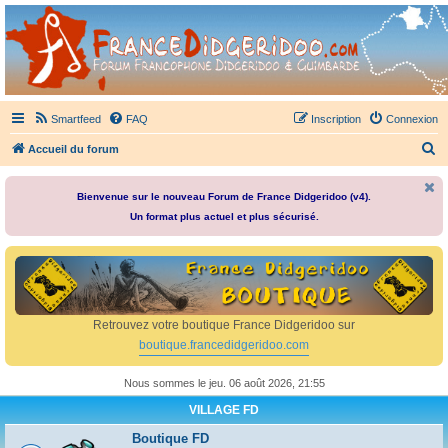
France Didgeridoo
Didgeridoo et Guimbarde sur France Didgeridoo - retrouvez la communauté.
Smartfeed
FAQ
Inscription
Connexion
R
Accueil du forum
e
c
Bienvenue sur le nouveau Forum de France Didgeridoo (v4).
Un format plus actuel et plus sécurisé.
h
e
r
c
h
Retrouvez votre boutique France Didgeridoo sur
e
boutique.francedidgeridoo.com
r
Nous sommes le jeu. 06 août 2026, 21:55
VILLAGE FD
Boutique FD