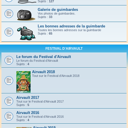
Sujets :
127
Galerie de guimbardes
Vos photos de guimbardes.
Sujets :
33
Les bonnes adresses de la guimbarde
Toutes les bonnes adresses sur la guimbarde
Sujets :
65
FESTIVAL D'AIRVAULT
Le forum du Festival d'Airvault
Le forum du Festival d'Airvault
Sujets :
4
Airvault 2018
Tout sur le Festival d'Airvault 2018
Airvault 2017
Tout sur le Festival d'Airvault 2017
Sujets :
5
Airvault 2016
Tout sur le Festival d'Airvault 2016
Sujets :
4
Airvault 2015