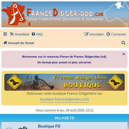
France Didgeridoo
Didgeridoo et Guimbarde sur France Didgeridoo - retrouvez la communauté.
Smartfeed
FAQ
Inscription
Connexion
R
Accueil du forum
e
c
Bienvenue sur le nouveau Forum de France Didgeridoo (v4).
Un format plus actuel et plus sécurisé.
h
e
r
c
h
Retrouvez votre boutique France Didgeridoo sur
e
boutique.francedidgeridoo.com
r
Nous sommes le jeu. 06 août 2026, 10:21
VILLAGE FD
Boutique FD