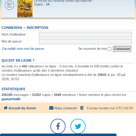
Le forum du Festival l'Arbre qui Marche
Sujets :
14
CONNEXION
•
INSCRIPTION
Nom d’utilisateur :
Mot de passe :
J’ai oublié mon mot de passe
Se souvenir de moi
QUI EST EN LIGNE ?
Au total, il y a
442
utilisateurs en ligne :: 6 inscrits, 0 invisible et 436 invités (selon le
nombre d’utilisateurs actifs des 5 dernières minutes)
Le nombre maximal d’utilisateurs en ligne simultanément a été de
18641
le jeu. 30 juil.
2026, 20:53
STATISTIQUES
206185
messages •
15302
sujets •
3448
membres • Notre membre le plus récent est
gaetanfra66
Accueil du forum
Nous contacter
Fuseau horaire sur
UTC+02:00