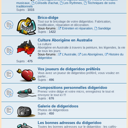
musicaux
,
Conseils d'achat
,
Les Rythmes
,
Techniques de sons
traditionnels
Sujets :
1015
Brico-didge
Tout sur le bricolage de votre didgeridoo. Fabrication,
modification, réparation et décoration.
Sous-forums :
Entretien et réparation
,
Sandidge
Sujets :
1422
Culture Aborigène en Australie
La culture
Aborigène en Australie à travers la peinture, les légendes, la vie
de tous les jours
Sous-forums :
L'Australie
,
Les Aborigènes
,
Histoire du
didgeridoo
Sujets :
475
Vos joueurs de didgeridoo préférés
Vous avez un joueur de didgeridoo préféré, vous voulez en
parler...
Sujets :
496
Compositions personnelles didgeridoo
Prenez votre didge et votre micro, enregistrez le tout et
envoyez le tout ici !!!
Sujets :
676
Galerie de didgeridoos
Photos de didgeridoos
Sujets :
450
Les bonnes adresses du didgeridoo
Toutes les bonnes adresses sur le didgeridoo : les cafés-