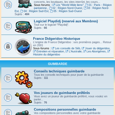
concerts, les boutiques, les sites internet, les cours...
Sous-forums :
Les "World Wide liens"
,
01 : Paris - Région
parisienne.
,
02 : Région Nord-Ouest
,
03 : Région Nord-
Est
,
04 : Région Sud-Est
,
05 : Région Sud-Ouest
Sujets :
484
Logiciel Playdidj (reservé aux Membres)
Tout sur le logiciel "Playdidj".
Sujets :
66
France Didgeridoo Historique
L'origine de France Didgeridoo : ses premières pages... Retour
en 2001
Sous-forums :
Les conseils de Séb
,
Jouer du didgeridoo
,
Entretien et réparation
,
L'Australie
,
Les Aborigènes
,
Histoire du didgeridoo
GUIMBARDE
Conseils techniques guimbarde
Tous les conseils techniques pour jouer de la guimbarde
Sujets :
111
Vos joueurs de guimbarde préférés
Vous avez un joueur de guimbarde préféré, vous voulez en
parler...
Sujets :
76
Compositions personnelles guimbarde
Vos compositions personnelles avec votre guimbarde