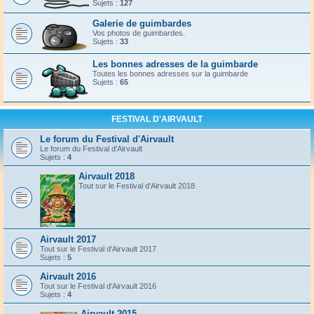
Sujets :
127
Galerie de guimbardes
Vos photos de guimbardes.
Sujets :
33
Les bonnes adresses de la guimbarde
Toutes les bonnes adresses sur la guimbarde
Sujets :
65
FESTIVAL D'AIRVAULT
Le forum du Festival d'Airvault
Le forum du Festival d'Airvault
Sujets :
4
Airvault 2018
Tout sur le Festival d'Airvault 2018
Airvault 2017
Tout sur le Festival d'Airvault 2017
Sujets :
5
Airvault 2016
Tout sur le Festival d'Airvault 2016
Sujets :
4
Airvault 2015