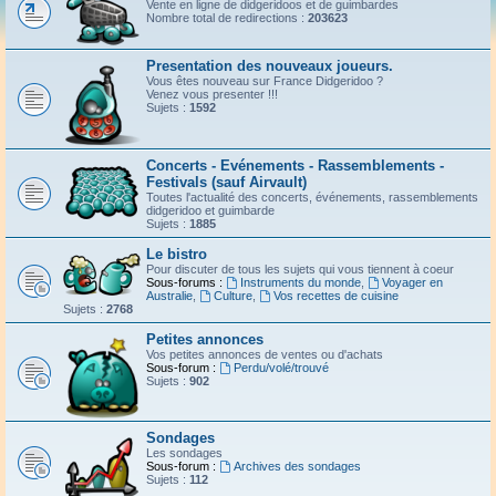
Vente en ligne de didgeridoos et de guimbardes
Nombre total de redirections :
203623
Presentation des nouveaux joueurs.
Vous êtes nouveau sur France Didgeridoo ?
Venez vous presenter !!!
Sujets :
1592
Concerts - Evénements - Rassemblements -
Festivals (sauf Airvault)
Toutes l'actualité des concerts, événements, rassemblements
didgeridoo et guimbarde
Sujets :
1885
Le bistro
Pour discuter de tous les sujets qui vous tiennent à coeur
Sous-forums :
Instruments du monde
,
Voyager en
Australie
,
Culture
,
Vos recettes de cuisine
Sujets :
2768
Petites annonces
Vos petites annonces de ventes ou d'achats
Sous-forum :
Perdu/volé/trouvé
Sujets :
902
Sondages
Les sondages
Sous-forum :
Archives des sondages
Sujets :
112