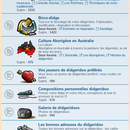
musicaux
,
Conseils d'achat
,
Les Rythmes
,
Techniques de sons
traditionnels
Sujets :
1015
Brico-didge
Tout sur le bricolage de votre didgeridoo. Fabrication,
modification, réparation et décoration.
Sous-forums :
Entretien et réparation
,
Sandidge
Sujets :
1422
Culture Aborigène en Australie
La culture
Aborigène en Australie à travers la peinture, les légendes, la vie
de tous les jours
Sous-forums :
L'Australie
,
Les Aborigènes
,
Histoire du
didgeridoo
Sujets :
475
Vos joueurs de didgeridoo préférés
Vous avez un joueur de didgeridoo préféré, vous voulez en
parler...
Sujets :
496
Compositions personnelles didgeridoo
Prenez votre didge et votre micro, enregistrez le tout et
envoyez le tout ici !!!
Sujets :
676
Galerie de didgeridoos
Photos de didgeridoos
Sujets :
450
Les bonnes adresses du didgeridoo
Toutes les bonnes adresses sur le didgeridoo : les cafés-