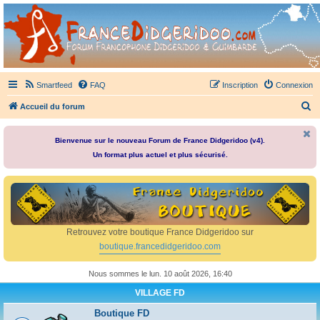
France Didgeridoo
Didgeridoo et Guimbarde sur France Didgeridoo - retrouvez la communauté.
Smartfeed
FAQ
Inscription
Connexion
R
Accueil du forum
e
c
Bienvenue sur le nouveau Forum de France Didgeridoo (v4).
Un format plus actuel et plus sécurisé.
h
e
r
c
h
Retrouvez votre boutique France Didgeridoo sur
e
boutique.francedidgeridoo.com
r
Nous sommes le lun. 10 août 2026, 16:40
VILLAGE FD
Boutique FD