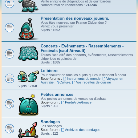
Vente en ligne de didgeridoos et de guimbardes
Nombre total de redirections :
213244
Presentation des nouveaux joueurs.
Vous êtes nouveau sur France Didgeridoo ?
Venez vous presenter !!!
Sujets :
1592
Concerts - Evénements - Rassemblements -
Festivals (sauf Airvault)
Toutes l'actualité des concerts, événements, rassemblements
didgeridoo et guimbarde
Sujets :
1885
Le bistro
Pour discuter de tous les sujets qui vous tiennent à coeur
Sous-forums :
Instruments du monde
,
Voyager en
Australie
,
Culture
,
Vos recettes de cuisine
Sujets :
2768
Petites annonces
Vos petites annonces de ventes ou d'achats
Sous-forum :
Perdu/volé/trouvé
Sujets :
902
Sondages
Les sondages
Sous-forum :
Archives des sondages
Sujets :
112