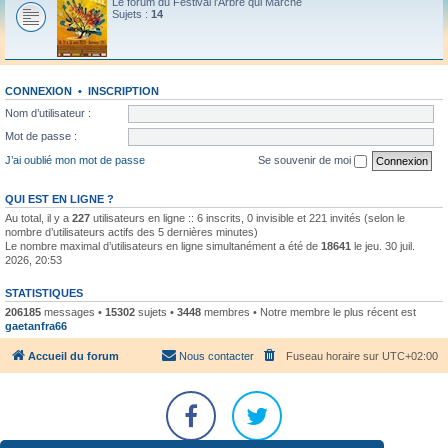
Le forum du Festival l'Arbre qui Marche
Sujets :
14
CONNEXION
•
INSCRIPTION
Nom d’utilisateur :
Mot de passe :
J’ai oublié mon mot de passe
Se souvenir de moi
QUI EST EN LIGNE ?
Au total, il y a
227
utilisateurs en ligne :: 6 inscrits, 0 invisible et 221 invités (selon le
nombre d’utilisateurs actifs des 5 dernières minutes)
Le nombre maximal d’utilisateurs en ligne simultanément a été de
18641
le jeu. 30 juil.
2026, 20:53
STATISTIQUES
206185
messages •
15302
sujets •
3448
membres • Notre membre le plus récent est
gaetanfra66
Accueil du forum
Nous contacter
Fuseau horaire sur
UTC+02:00