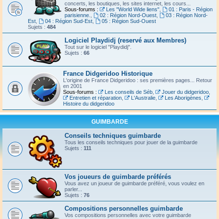
concerts, les boutiques, les sites internet, les cours...
Sous-forums :
Les "World Wide liens"
,
01 : Paris - Région
parisienne.
,
02 : Région Nord-Ouest
,
03 : Région Nord-
Est
,
04 : Région Sud-Est
,
05 : Région Sud-Ouest
Sujets :
484
Logiciel Playdidj (reservé aux Membres)
Tout sur le logiciel "Playdidj".
Sujets :
66
France Didgeridoo Historique
L'origine de France Didgeridoo : ses premières pages... Retour
en 2001
Sous-forums :
Les conseils de Séb
,
Jouer du didgeridoo
,
Entretien et réparation
,
L'Australie
,
Les Aborigènes
,
Histoire du didgeridoo
GUIMBARDE
Conseils techniques guimbarde
Tous les conseils techniques pour jouer de la guimbarde
Sujets :
111
Vos joueurs de guimbarde préférés
Vous avez un joueur de guimbarde préféré, vous voulez en
parler...
Sujets :
76
Compositions personnelles guimbarde
Vos compositions personnelles avec votre guimbarde