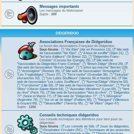
Messages importants
Les messages du Webmaster
Sujets :
200
DIDGERIDOO
Associations Françaises de Didgeridoo
Le forum des Associations Française de Didgeridoo.
Sous-forums :
"Aix Elan" (Aix en Provence 13)
,
Site web
de l'association "Aix Elan"
,
"A bout de souffle" (Dijon 21)
,
"lez'arts d'ailleurs" (St Brieuc 22)
,
"Didgeridoo Franc-
Comtois" (Cessey-les-Quingey 25)
,
Site web de
"l'association du Didgeridoo Franc-Comtois"
,
"Breizh Didge" (Brest 29)
,
Site web de l'association "Breizh Didge"
,
"L'arbre qui marche" Berrien (29)
,
"Armonigène" (Rennes 35)
,
Site web de l'association "Armorigène"
,
"Les Troglodidges" (Tours 37)
,
"Terre mythe" (Grenoble 38)
,
"Tjukurpa"
(Avranches 50)
,
"Les Lutins Souffleurs" (Vannes 56 et Nantes 44)
,
Site
web de l'association "Les Lutins Souffleurs"
,
"Norman'Didge" (Manche 50)
,
"Corroboree" (Lille 59)
,
Site web de l'association "Corroboree"
,
"Pyr'at
Vibes" (Oloron-Sainte-Marie 64)
,
"Australian Vibrations" (Lyon 69)
,
"Vent
du rêve" (Paris 75)
,
Site web de l'association "Vent du rêve"
,
"Didgeridoo
77" (Seine et Marne 77)
,
Site web de "Didgeridoo 77"
,
"L'Aborigène"
(Argentine 79)
,
"Sur un air de didge" (Poitiers 86)
,
"Nangara" (Villeneuve
la Guyard 89)
,
"Takasouffler" (Taverny 95)
,
"Air Vibes" (Agen 47)
Sujets :
1250
Conseils techniques didgeridoo
Les conseils techniques des Membres pour bien jouer du
didgeridoo.
Sous-forums :
Les conseils de Séb
,
Jouer du didgeridoo
,
Respiration Circulaire (RC)
,
Techniques de jeu avancées
,
Enregistrement et logiciels audio
,
Théorie et lexiques