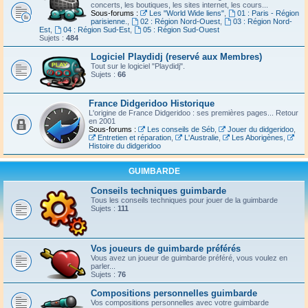
concerts, les boutiques, les sites internet, les cours...
Sous-forums :
Les "World Wide liens"
,
01 : Paris - Région
parisienne.
,
02 : Région Nord-Ouest
,
03 : Région Nord-
Est
,
04 : Région Sud-Est
,
05 : Région Sud-Ouest
Sujets :
484
Logiciel Playdidj (reservé aux Membres)
Tout sur le logiciel "Playdidj".
Sujets :
66
France Didgeridoo Historique
L'origine de France Didgeridoo : ses premières pages... Retour
en 2001
Sous-forums :
Les conseils de Séb
,
Jouer du didgeridoo
,
Entretien et réparation
,
L'Australie
,
Les Aborigènes
,
Histoire du didgeridoo
GUIMBARDE
Conseils techniques guimbarde
Tous les conseils techniques pour jouer de la guimbarde
Sujets :
111
Vos joueurs de guimbarde préférés
Vous avez un joueur de guimbarde préféré, vous voulez en
parler...
Sujets :
76
Compositions personnelles guimbarde
Vos compositions personnelles avec votre guimbarde