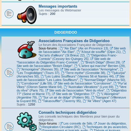
Messages importants
Les messages du Webmaster
Sujets :
200
DIDGERIDOO
Associations Françaises de Didgeridoo
Le forum des Associations Française de Didgeridoo.
Sous-forums :
"Aix Elan" (Aix en Provence 13)
,
Site web
de l'association "Aix Elan"
,
"A bout de souffle" (Dijon 21)
,
"lez'arts d'ailleurs" (St Brieuc 22)
,
"Didgeridoo Franc-
Comtois" (Cessey-les-Quingey 25)
,
Site web de
"l'association du Didgeridoo Franc-Comtois"
,
"Breizh Didge" (Brest 29)
,
Site web de l'association "Breizh Didge"
,
"L'arbre qui marche" Berrien (29)
,
"Armonigène" (Rennes 35)
,
Site web de l'association "Armorigène"
,
"Les Troglodidges" (Tours 37)
,
"Terre mythe" (Grenoble 38)
,
"Tjukurpa"
(Avranches 50)
,
"Les Lutins Souffleurs" (Vannes 56 et Nantes 44)
,
Site
web de l'association "Les Lutins Souffleurs"
,
"Norman'Didge" (Manche 50)
,
"Corroboree" (Lille 59)
,
Site web de l'association "Corroboree"
,
"Pyr'at
Vibes" (Oloron-Sainte-Marie 64)
,
"Australian Vibrations" (Lyon 69)
,
"Vent
du rêve" (Paris 75)
,
Site web de l'association "Vent du rêve"
,
"Didgeridoo
77" (Seine et Marne 77)
,
Site web de "Didgeridoo 77"
,
"L'Aborigène"
(Argentine 79)
,
"Sur un air de didge" (Poitiers 86)
,
"Nangara" (Villeneuve
la Guyard 89)
,
"Takasouffler" (Taverny 95)
,
"Air Vibes" (Agen 47)
Sujets :
1250
Conseils techniques didgeridoo
Les conseils techniques des Membres pour bien jouer du
didgeridoo.
Sous-forums :
Les conseils de Séb
,
Jouer du didgeridoo
,
Respiration Circulaire (RC)
,
Techniques de jeu avancées
,
Enregistrement et logiciels audio
,
Théorie et lexiques