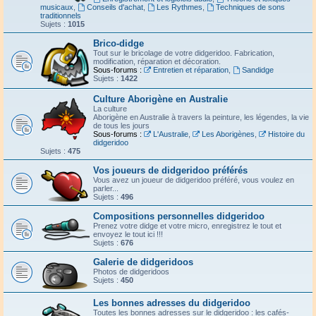
musicaux
,
Conseils d'achat
,
Les Rythmes
,
Techniques de sons
traditionnels
Sujets :
1015
Brico-didge
Tout sur le bricolage de votre didgeridoo. Fabrication,
modification, réparation et décoration.
Sous-forums :
Entretien et réparation
,
Sandidge
Sujets :
1422
Culture Aborigène en Australie
La culture
Aborigène en Australie à travers la peinture, les légendes, la vie
de tous les jours
Sous-forums :
L'Australie
,
Les Aborigènes
,
Histoire du
didgeridoo
Sujets :
475
Vos joueurs de didgeridoo préférés
Vous avez un joueur de didgeridoo préféré, vous voulez en
parler...
Sujets :
496
Compositions personnelles didgeridoo
Prenez votre didge et votre micro, enregistrez le tout et
envoyez le tout ici !!!
Sujets :
676
Galerie de didgeridoos
Photos de didgeridoos
Sujets :
450
Les bonnes adresses du didgeridoo
Toutes les bonnes adresses sur le didgeridoo : les cafés-