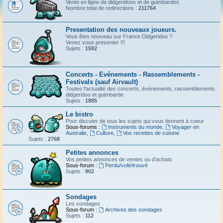
Vente en ligne de didgeridoos et de guimbardes
Nombre total de redirections :
211764
Presentation des nouveaux joueurs.
Vous êtes nouveau sur France Didgeridoo ?
Venez vous presenter !!!
Sujets :
1592
Concerts - Evénements - Rassemblements -
Festivals (sauf Airvault)
Toutes l'actualité des concerts, événements, rassemblements
didgeridoo et guimbarde
Sujets :
1885
Le bistro
Pour discuter de tous les sujets qui vous tiennent à coeur
Sous-forums :
Instruments du monde
,
Voyager en
Australie
,
Culture
,
Vos recettes de cuisine
Sujets :
2768
Petites annonces
Vos petites annonces de ventes ou d'achats
Sous-forum :
Perdu/volé/trouvé
Sujets :
902
Sondages
Les sondages
Sous-forum :
Archives des sondages
Sujets :
112