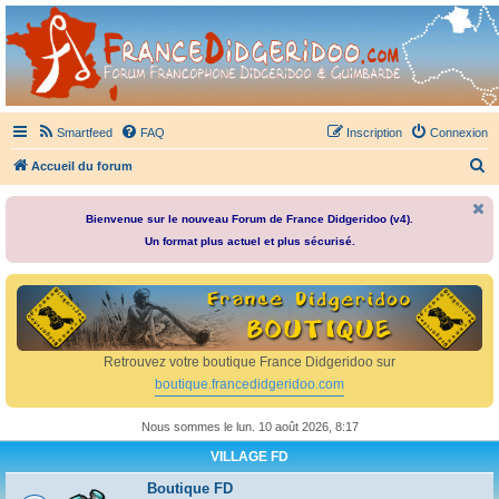
France Didgeridoo
Didgeridoo et Guimbarde sur France Didgeridoo - retrouvez la communauté.
Smartfeed
FAQ
Inscription
Connexion
R
Accueil du forum
e
c
Bienvenue sur le nouveau Forum de France Didgeridoo (v4).
Un format plus actuel et plus sécurisé.
h
e
r
c
h
Retrouvez votre boutique France Didgeridoo sur
e
boutique.francedidgeridoo.com
r
Nous sommes le lun. 10 août 2026, 8:17
VILLAGE FD
Boutique FD