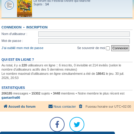
Le forum du Festival l'Arbre qui Marche
Sujets :
14
CONNEXION
•
INSCRIPTION
Nom d’utilisateur :
Mot de passe :
J’ai oublié mon mot de passe
Se souvenir de moi
QUI EST EN LIGNE ?
Au total, il y a
220
utilisateurs en ligne :: 6 inscrits, 0 invisible et 214 invités (selon le
nombre d’utilisateurs actifs des 5 dernières minutes)
Le nombre maximal d’utilisateurs en ligne simultanément a été de
18641
le jeu. 30 juil.
2026, 20:53
STATISTIQUES
206185
messages •
15302
sujets •
3448
membres • Notre membre le plus récent est
gaetanfra66
Accueil du forum
Nous contacter
Fuseau horaire sur
UTC+02:00