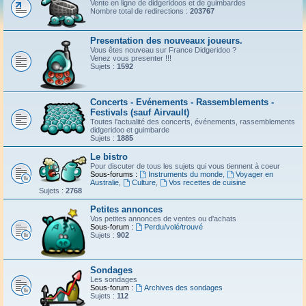
Vente en ligne de didgeridoos et de guimbardes
Nombre total de redirections :
203767
Presentation des nouveaux joueurs.
Vous êtes nouveau sur France Didgeridoo ?
Venez vous presenter !!!
Sujets :
1592
Concerts - Evénements - Rassemblements -
Festivals (sauf Airvault)
Toutes l'actualité des concerts, événements, rassemblements
didgeridoo et guimbarde
Sujets :
1885
Le bistro
Pour discuter de tous les sujets qui vous tiennent à coeur
Sous-forums :
Instruments du monde
,
Voyager en
Australie
,
Culture
,
Vos recettes de cuisine
Sujets :
2768
Petites annonces
Vos petites annonces de ventes ou d'achats
Sous-forum :
Perdu/volé/trouvé
Sujets :
902
Sondages
Les sondages
Sous-forum :
Archives des sondages
Sujets :
112