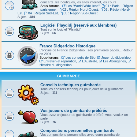
concerts, les boutiques, les sites internet, les cours...
Sous-forums :
Les "World Wide liens"
,
01 : Paris - Région
parisienne.
,
02 : Région Nord-Ouest
,
03 : Région Nord-
Est
,
04 : Région Sud-Est
,
05 : Région Sud-Ouest
Sujets :
484
Logiciel Playdidj (reservé aux Membres)
Tout sur le logiciel "Playdidj".
Sujets :
66
France Didgeridoo Historique
L'origine de France Didgeridoo : ses premières pages... Retour
en 2001
Sous-forums :
Les conseils de Séb
,
Jouer du didgeridoo
,
Entretien et réparation
,
L'Australie
,
Les Aborigènes
,
Histoire du didgeridoo
GUIMBARDE
Conseils techniques guimbarde
Tous les conseils techniques pour jouer de la guimbarde
Sujets :
111
Vos joueurs de guimbarde préférés
Vous avez un joueur de guimbarde préféré, vous voulez en
parler...
Sujets :
76
Compositions personnelles guimbarde
Vos compositions personnelles avec votre guimbarde