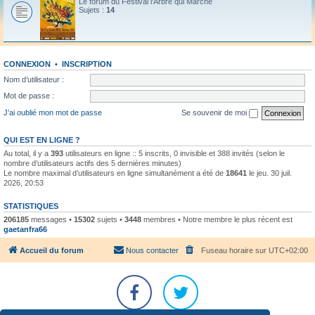
Le forum du Festival l'Arbre qui Marche
Sujets :
14
CONNEXION
•
INSCRIPTION
Nom d’utilisateur :
Mot de passe :
J’ai oublié mon mot de passe
Se souvenir de moi
QUI EST EN LIGNE ?
Au total, il y a
393
utilisateurs en ligne :: 5 inscrits, 0 invisible et 388 invités (selon le
nombre d’utilisateurs actifs des 5 dernières minutes)
Le nombre maximal d’utilisateurs en ligne simultanément a été de
18641
le jeu. 30 juil.
2026, 20:53
STATISTIQUES
206185
messages •
15302
sujets •
3448
membres • Notre membre le plus récent est
gaetanfra66
Accueil du forum
Nous contacter
Fuseau horaire sur
UTC+02:00