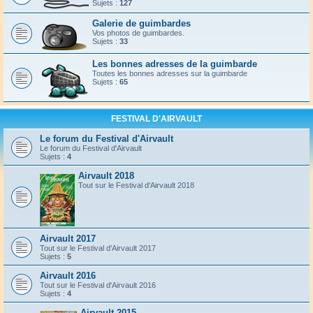
Sujets :
127
Galerie de guimbardes
Vos photos de guimbardes.
Sujets :
33
Les bonnes adresses de la guimbarde
Toutes les bonnes adresses sur la guimbarde
Sujets :
65
FESTIVAL D'AIRVAULT
Le forum du Festival d'Airvault
Le forum du Festival d'Airvault
Sujets :
4
Airvault 2018
Tout sur le Festival d'Airvault 2018
Airvault 2017
Tout sur le Festival d'Airvault 2017
Sujets :
5
Airvault 2016
Tout sur le Festival d'Airvault 2016
Sujets :
4
Airvault 2015