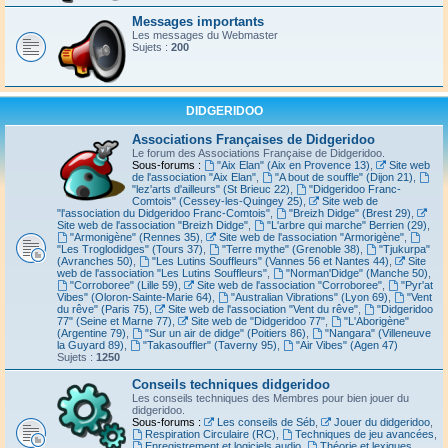
Messages importants
Les messages du Webmaster
Sujets :
200
DIDGERIDOO
Associations Françaises de Didgeridoo
Le forum des Associations Française de Didgeridoo.
Sous-forums :
"Aix Elan" (Aix en Provence 13)
,
Site web
de l'association "Aix Elan"
,
"A bout de souffle" (Dijon 21)
,
"lez'arts d'ailleurs" (St Brieuc 22)
,
"Didgeridoo Franc-
Comtois" (Cessey-les-Quingey 25)
,
Site web de
"l'association du Didgeridoo Franc-Comtois"
,
"Breizh Didge" (Brest 29)
,
Site web de l'association "Breizh Didge"
,
"L'arbre qui marche" Berrien (29)
,
"Armonigène" (Rennes 35)
,
Site web de l'association "Armorigène"
,
"Les Troglodidges" (Tours 37)
,
"Terre mythe" (Grenoble 38)
,
"Tjukurpa"
(Avranches 50)
,
"Les Lutins Souffleurs" (Vannes 56 et Nantes 44)
,
Site
web de l'association "Les Lutins Souffleurs"
,
"Norman'Didge" (Manche 50)
,
"Corroboree" (Lille 59)
,
Site web de l'association "Corroboree"
,
"Pyr'at
Vibes" (Oloron-Sainte-Marie 64)
,
"Australian Vibrations" (Lyon 69)
,
"Vent
du rêve" (Paris 75)
,
Site web de l'association "Vent du rêve"
,
"Didgeridoo
77" (Seine et Marne 77)
,
Site web de "Didgeridoo 77"
,
"L'Aborigène"
(Argentine 79)
,
"Sur un air de didge" (Poitiers 86)
,
"Nangara" (Villeneuve
la Guyard 89)
,
"Takasouffler" (Taverny 95)
,
"Air Vibes" (Agen 47)
Sujets :
1250
Conseils techniques didgeridoo
Les conseils techniques des Membres pour bien jouer du
didgeridoo.
Sous-forums :
Les conseils de Séb
,
Jouer du didgeridoo
,
Respiration Circulaire (RC)
,
Techniques de jeu avancées
,
Enregistrement et logiciels audio
,
Théorie et lexiques