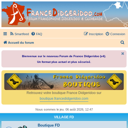
France Didgeridoo
Didgeridoo et Guimbarde sur France Didgeridoo - retrouvez la communauté.
Smartfeed
FAQ
Inscription
Connexion
R
Accueil du forum
e
c
Bienvenue sur le nouveau Forum de France Didgeridoo (v4).
Un format plus actuel et plus sécurisé.
h
e
r
c
h
Retrouvez votre boutique France Didgeridoo sur
e
boutique.francedidgeridoo.com
r
Nous sommes le jeu. 06 août 2026, 12:47
VILLAGE FD
Boutique FD