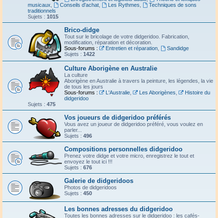
musicaux
,
Conseils d'achat
,
Les Rythmes
,
Techniques de sons
traditionnels
Sujets :
1015
Brico-didge
Tout sur le bricolage de votre didgeridoo. Fabrication,
modification, réparation et décoration.
Sous-forums :
Entretien et réparation
,
Sandidge
Sujets :
1422
Culture Aborigène en Australie
La culture
Aborigène en Australie à travers la peinture, les légendes, la vie
de tous les jours
Sous-forums :
L'Australie
,
Les Aborigènes
,
Histoire du
didgeridoo
Sujets :
475
Vos joueurs de didgeridoo préférés
Vous avez un joueur de didgeridoo préféré, vous voulez en
parler...
Sujets :
496
Compositions personnelles didgeridoo
Prenez votre didge et votre micro, enregistrez le tout et
envoyez le tout ici !!!
Sujets :
676
Galerie de didgeridoos
Photos de didgeridoos
Sujets :
450
Les bonnes adresses du didgeridoo
Toutes les bonnes adresses sur le didgeridoo : les cafés-