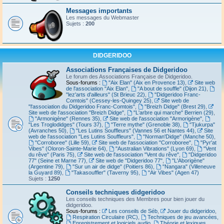
Messages importants
Les messages du Webmaster
Sujets :
200
DIDGERIDOO
Associations Françaises de Didgeridoo
Le forum des Associations Française de Didgeridoo.
Sous-forums :
"Aix Elan" (Aix en Provence 13)
,
Site web
de l'association "Aix Elan"
,
"A bout de souffle" (Dijon 21)
,
"lez'arts d'ailleurs" (St Brieuc 22)
,
"Didgeridoo Franc-
Comtois" (Cessey-les-Quingey 25)
,
Site web de
"l'association du Didgeridoo Franc-Comtois"
,
"Breizh Didge" (Brest 29)
,
Site web de l'association "Breizh Didge"
,
"L'arbre qui marche" Berrien (29)
,
"Armonigène" (Rennes 35)
,
Site web de l'association "Armorigène"
,
"Les Troglodidges" (Tours 37)
,
"Terre mythe" (Grenoble 38)
,
"Tjukurpa"
(Avranches 50)
,
"Les Lutins Souffleurs" (Vannes 56 et Nantes 44)
,
Site
web de l'association "Les Lutins Souffleurs"
,
"Norman'Didge" (Manche 50)
,
"Corroboree" (Lille 59)
,
Site web de l'association "Corroboree"
,
"Pyr'at
Vibes" (Oloron-Sainte-Marie 64)
,
"Australian Vibrations" (Lyon 69)
,
"Vent
du rêve" (Paris 75)
,
Site web de l'association "Vent du rêve"
,
"Didgeridoo
77" (Seine et Marne 77)
,
Site web de "Didgeridoo 77"
,
"L'Aborigène"
(Argentine 79)
,
"Sur un air de didge" (Poitiers 86)
,
"Nangara" (Villeneuve
la Guyard 89)
,
"Takasouffler" (Taverny 95)
,
"Air Vibes" (Agen 47)
Sujets :
1250
Conseils techniques didgeridoo
Les conseils techniques des Membres pour bien jouer du
didgeridoo.
Sous-forums :
Les conseils de Séb
,
Jouer du didgeridoo
,
Respiration Circulaire (RC)
,
Techniques de jeu avancées
,
Enregistrement et logiciels audio
,
Théorie et lexiques