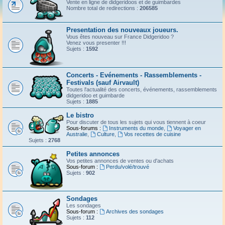
Vente en ligne de didgeridoos et de guimbardes
Nombre total de redirections :
206585
Presentation des nouveaux joueurs.
Vous êtes nouveau sur France Didgeridoo ?
Venez vous presenter !!!
Sujets :
1592
Concerts - Evénements - Rassemblements -
Festivals (sauf Airvault)
Toutes l'actualité des concerts, événements, rassemblements
didgeridoo et guimbarde
Sujets :
1885
Le bistro
Pour discuter de tous les sujets qui vous tiennent à coeur
Sous-forums :
Instruments du monde
,
Voyager en
Australie
,
Culture
,
Vos recettes de cuisine
Sujets :
2768
Petites annonces
Vos petites annonces de ventes ou d'achats
Sous-forum :
Perdu/volé/trouvé
Sujets :
902
Sondages
Les sondages
Sous-forum :
Archives des sondages
Sujets :
112