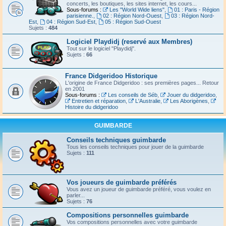
concerts, les boutiques, les sites internet, les cours...
Sous-forums :
Les "World Wide liens"
,
01 : Paris - Région
parisienne.
,
02 : Région Nord-Ouest
,
03 : Région Nord-
Est
,
04 : Région Sud-Est
,
05 : Région Sud-Ouest
Sujets :
484
Logiciel Playdidj (reservé aux Membres)
Tout sur le logiciel "Playdidj".
Sujets :
66
France Didgeridoo Historique
L'origine de France Didgeridoo : ses premières pages... Retour
en 2001
Sous-forums :
Les conseils de Séb
,
Jouer du didgeridoo
,
Entretien et réparation
,
L'Australie
,
Les Aborigènes
,
Histoire du didgeridoo
GUIMBARDE
Conseils techniques guimbarde
Tous les conseils techniques pour jouer de la guimbarde
Sujets :
111
Vos joueurs de guimbarde préférés
Vous avez un joueur de guimbarde préféré, vous voulez en
parler...
Sujets :
76
Compositions personnelles guimbarde
Vos compositions personnelles avec votre guimbarde