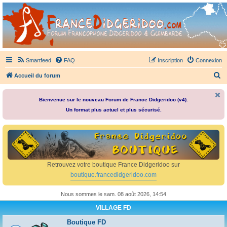
France Didgeridoo
Didgeridoo et Guimbarde sur France Didgeridoo - retrouvez la communauté.
Smartfeed
FAQ
Inscription
Connexion
R
Accueil du forum
e
c
Bienvenue sur le nouveau Forum de France Didgeridoo (v4).
Un format plus actuel et plus sécurisé.
h
e
r
c
h
Retrouvez votre boutique France Didgeridoo sur
e
boutique.francedidgeridoo.com
r
Nous sommes le sam. 08 août 2026, 14:54
VILLAGE FD
Boutique FD