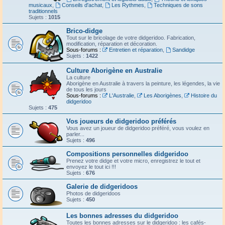
musicaux
,
Conseils d'achat
,
Les Rythmes
,
Techniques de sons
traditionnels
Sujets :
1015
Brico-didge
Tout sur le bricolage de votre didgeridoo. Fabrication,
modification, réparation et décoration.
Sous-forums :
Entretien et réparation
,
Sandidge
Sujets :
1422
Culture Aborigène en Australie
La culture
Aborigène en Australie à travers la peinture, les légendes, la vie
de tous les jours
Sous-forums :
L'Australie
,
Les Aborigènes
,
Histoire du
didgeridoo
Sujets :
475
Vos joueurs de didgeridoo préférés
Vous avez un joueur de didgeridoo préféré, vous voulez en
parler...
Sujets :
496
Compositions personnelles didgeridoo
Prenez votre didge et votre micro, enregistrez le tout et
envoyez le tout ici !!!
Sujets :
676
Galerie de didgeridoos
Photos de didgeridoos
Sujets :
450
Les bonnes adresses du didgeridoo
Toutes les bonnes adresses sur le didgeridoo : les cafés-