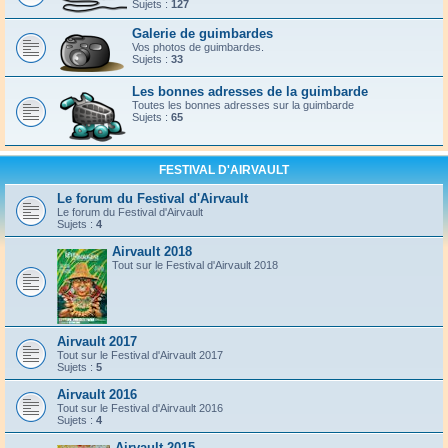
Sujets :
127
Galerie de guimbardes
Vos photos de guimbardes.
Sujets :
33
Les bonnes adresses de la guimbarde
Toutes les bonnes adresses sur la guimbarde
Sujets :
65
FESTIVAL D'AIRVAULT
Le forum du Festival d'Airvault
Le forum du Festival d'Airvault
Sujets :
4
Airvault 2018
Tout sur le Festival d'Airvault 2018
Airvault 2017
Tout sur le Festival d'Airvault 2017
Sujets :
5
Airvault 2016
Tout sur le Festival d'Airvault 2016
Sujets :
4
Airvault 2015