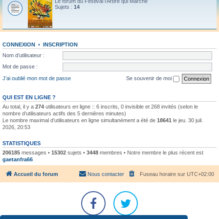
Le forum du Festival l'Arbre qui Marche
Sujets :
14
CONNEXION
•
INSCRIPTION
Nom d’utilisateur :
Mot de passe :
J’ai oublié mon mot de passe
Se souvenir de moi
QUI EST EN LIGNE ?
Au total, il y a
274
utilisateurs en ligne :: 6 inscrits, 0 invisible et 268 invités (selon le
nombre d’utilisateurs actifs des 5 dernières minutes)
Le nombre maximal d’utilisateurs en ligne simultanément a été de
18641
le jeu. 30 juil.
2026, 20:53
STATISTIQUES
206185
messages •
15302
sujets •
3448
membres • Notre membre le plus récent est
gaetanfra66
Accueil du forum
Nous contacter
Fuseau horaire sur
UTC+02:00