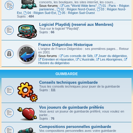
concerts, les boutiques, les sites internet, les cours...
Sous-forums :
Les "World Wide liens"
,
01 : Paris - Région
parisienne.
,
02 : Région Nord-Ouest
,
03 : Région Nord-
Est
,
04 : Région Sud-Est
,
05 : Région Sud-Ouest
Sujets :
484
Logiciel Playdidj (reservé aux Membres)
Tout sur le logiciel "Playdidj".
Sujets :
66
France Didgeridoo Historique
L'origine de France Didgeridoo : ses premières pages... Retour
en 2001
Sous-forums :
Les conseils de Séb
,
Jouer du didgeridoo
,
Entretien et réparation
,
L'Australie
,
Les Aborigènes
,
Histoire du didgeridoo
GUIMBARDE
Conseils techniques guimbarde
Tous les conseils techniques pour jouer de la guimbarde
Sujets :
111
Vos joueurs de guimbarde préférés
Vous avez un joueur de guimbarde préféré, vous voulez en
parler...
Sujets :
76
Compositions personnelles guimbarde
Vos compositions personnelles avec votre guimbarde