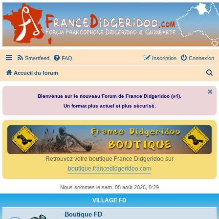
France Didgeridoo
Didgeridoo et Guimbarde sur France Didgeridoo - retrouvez la communauté.
Smartfeed
FAQ
Inscription
Connexion
R
Accueil du forum
e
c
Bienvenue sur le nouveau Forum de France Didgeridoo (v4).
Un format plus actuel et plus sécurisé.
h
e
r
c
h
Retrouvez votre boutique France Didgeridoo sur
e
boutique.francedidgeridoo.com
r
Nous sommes le sam. 08 août 2026, 0:29
VILLAGE FD
Boutique FD