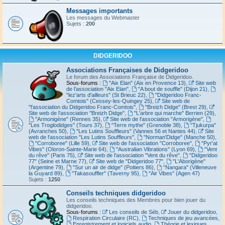
Messages importants
Les messages du Webmaster
Sujets :
200
DIDGERIDOO
Associations Françaises de Didgeridoo
Le forum des Associations Française de Didgeridoo.
Sous-forums :
"Aix Elan" (Aix en Provence 13)
,
Site web
de l'association "Aix Elan"
,
"A bout de souffle" (Dijon 21)
,
"lez'arts d'ailleurs" (St Brieuc 22)
,
"Didgeridoo Franc-
Comtois" (Cessey-les-Quingey 25)
,
Site web de
"l'association du Didgeridoo Franc-Comtois"
,
"Breizh Didge" (Brest 29)
,
Site web de l'association "Breizh Didge"
,
"L'arbre qui marche" Berrien (29)
,
"Armonigène" (Rennes 35)
,
Site web de l'association "Armorigène"
,
"Les Troglodidges" (Tours 37)
,
"Terre mythe" (Grenoble 38)
,
"Tjukurpa"
(Avranches 50)
,
"Les Lutins Souffleurs" (Vannes 56 et Nantes 44)
,
Site
web de l'association "Les Lutins Souffleurs"
,
"Norman'Didge" (Manche 50)
,
"Corroboree" (Lille 59)
,
Site web de l'association "Corroboree"
,
"Pyr'at
Vibes" (Oloron-Sainte-Marie 64)
,
"Australian Vibrations" (Lyon 69)
,
"Vent
du rêve" (Paris 75)
,
Site web de l'association "Vent du rêve"
,
"Didgeridoo
77" (Seine et Marne 77)
,
Site web de "Didgeridoo 77"
,
"L'Aborigène"
(Argentine 79)
,
"Sur un air de didge" (Poitiers 86)
,
"Nangara" (Villeneuve
la Guyard 89)
,
"Takasouffler" (Taverny 95)
,
"Air Vibes" (Agen 47)
Sujets :
1250
Conseils techniques didgeridoo
Les conseils techniques des Membres pour bien jouer du
didgeridoo.
Sous-forums :
Les conseils de Séb
,
Jouer du didgeridoo
,
Respiration Circulaire (RC)
,
Techniques de jeu avancées
,
Enregistrement et logiciels audio
,
Théorie et lexiques