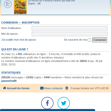
Le forum du Festival l'Arbre qui Marche
Sujets :
14
CONNEXION
•
INSCRIPTION
Nom d’utilisateur :
Mot de passe :
J’ai oublié mon mot de passe
Se souvenir de moi
QUI EST EN LIGNE ?
Au total, il y a
651
utilisateurs en ligne :: 5 inscrits, 0 invisible et 646 invités (selon le
nombre d’utilisateurs actifs des 5 dernières minutes)
Le nombre maximal d’utilisateurs en ligne simultanément a été de
18641
le jeu. 30 juil.
2026, 20:53
STATISTIQUES
206185
messages •
15302
sujets •
3448
membres • Notre membre le plus récent est
gaetanfra66
Accueil du forum
Nous contacter
Fuseau horaire sur
UTC+02:00