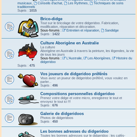
musicaux
,
Conseils d'achat
,
Les Rythmes
,
Techniques de sons
traditionnels
Sujets :
1015
Brico-didge
Tout sur le bricolage de votre didgeridoo. Fabrication,
modification, réparation et décoration.
Sous-forums :
Entretien et réparation
,
Sandidge
Sujets :
1422
Culture Aborigène en Australie
La culture
Aborigène en Australie à travers la peinture, les légendes, la vie
de tous les jours
Sous-forums :
L'Australie
,
Les Aborigènes
,
Histoire du
didgeridoo
Sujets :
475
Vos joueurs de didgeridoo préférés
Vous avez un joueur de didgeridoo préféré, vous voulez en
parler...
Sujets :
496
Compositions personnelles didgeridoo
Prenez votre didge et votre micro, enregistrez le tout et
envoyez le tout ici !!!
Sujets :
676
Galerie de didgeridoos
Photos de didgeridoos
Sujets :
450
Les bonnes adresses du didgeridoo
Toutes les bonnes adresses sur le didgeridoo : les cafés-