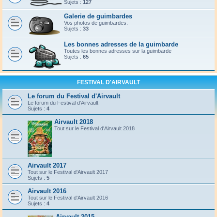
Sujets :
127
Galerie de guimbardes
Vos photos de guimbardes.
Sujets :
33
Les bonnes adresses de la guimbarde
Toutes les bonnes adresses sur la guimbarde
Sujets :
65
FESTIVAL D'AIRVAULT
Le forum du Festival d'Airvault
Le forum du Festival d'Airvault
Sujets :
4
Airvault 2018
Tout sur le Festival d'Airvault 2018
Airvault 2017
Tout sur le Festival d'Airvault 2017
Sujets :
5
Airvault 2016
Tout sur le Festival d'Airvault 2016
Sujets :
4
Airvault 2015