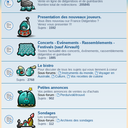
Vente en ligne de didgeridoos et de guimbardes
Nombre total de redirections :
205845
Presentation des nouveaux joueurs.
Vous êtes nouveau sur France Didgeridoo ?
Venez vous presenter !!!
Sujets :
1592
Concerts - Evénements - Rassemblements -
Festivals (sauf Airvault)
Toutes l'actualité des concerts, événements, rassemblements
didgeridoo et guimbarde
Sujets :
1885
Le bistro
Pour discuter de tous les sujets qui vous tiennent à coeur
Sous-forums :
Instruments du monde
,
Voyager en
Australie
,
Culture
,
Vos recettes de cuisine
Sujets :
2768
Petites annonces
Vos petites annonces de ventes ou d'achats
Sous-forum :
Perdu/volé/trouvé
Sujets :
902
Sondages
Les sondages
Sous-forum :
Archives des sondages
Sujets :
112