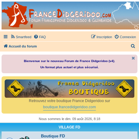
France Didgeridoo
Didgeridoo et Guimbarde sur France Didgeridoo - retrouvez la communauté.
Smartfeed
FAQ
Inscription
Connexion
R
Accueil du forum
e
c
Bienvenue sur le nouveau Forum de France Didgeridoo (v4).
Un format plus actuel et plus sécurisé.
h
e
r
c
h
Retrouvez votre boutique France Didgeridoo sur
e
boutique.francedidgeridoo.com
r
Nous sommes le dim. 09 août 2026, 8:18
VILLAGE FD
Boutique FD