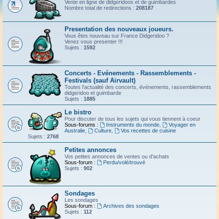
Vente en ligne de didgeridoos et de guimbardes
Nombre total de redirections :
208187
Presentation des nouveaux joueurs.
Vous êtes nouveau sur France Didgeridoo ?
Venez vous presenter !!!
Sujets :
1592
Concerts - Evénements - Rassemblements -
Festivals (sauf Airvault)
Toutes l'actualité des concerts, événements, rassemblements
didgeridoo et guimbarde
Sujets :
1885
Le bistro
Pour discuter de tous les sujets qui vous tiennent à coeur
Sous-forums :
Instruments du monde
,
Voyager en
Australie
,
Culture
,
Vos recettes de cuisine
Sujets :
2768
Petites annonces
Vos petites annonces de ventes ou d'achats
Sous-forum :
Perdu/volé/trouvé
Sujets :
902
Sondages
Les sondages
Sous-forum :
Archives des sondages
Sujets :
112