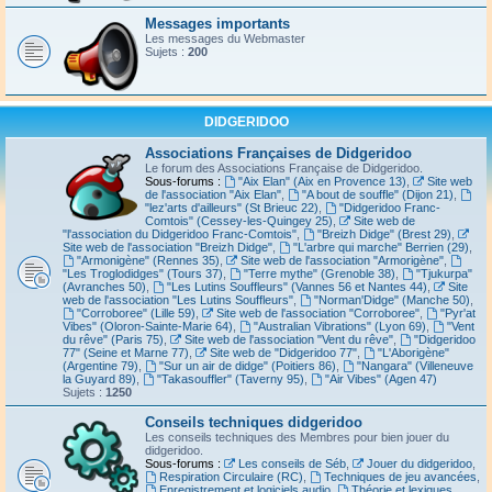
Messages importants
Les messages du Webmaster
Sujets :
200
DIDGERIDOO
Associations Françaises de Didgeridoo
Le forum des Associations Française de Didgeridoo.
Sous-forums :
"Aix Elan" (Aix en Provence 13)
,
Site web
de l'association "Aix Elan"
,
"A bout de souffle" (Dijon 21)
,
"lez'arts d'ailleurs" (St Brieuc 22)
,
"Didgeridoo Franc-
Comtois" (Cessey-les-Quingey 25)
,
Site web de
"l'association du Didgeridoo Franc-Comtois"
,
"Breizh Didge" (Brest 29)
,
Site web de l'association "Breizh Didge"
,
"L'arbre qui marche" Berrien (29)
,
"Armonigène" (Rennes 35)
,
Site web de l'association "Armorigène"
,
"Les Troglodidges" (Tours 37)
,
"Terre mythe" (Grenoble 38)
,
"Tjukurpa"
(Avranches 50)
,
"Les Lutins Souffleurs" (Vannes 56 et Nantes 44)
,
Site
web de l'association "Les Lutins Souffleurs"
,
"Norman'Didge" (Manche 50)
,
"Corroboree" (Lille 59)
,
Site web de l'association "Corroboree"
,
"Pyr'at
Vibes" (Oloron-Sainte-Marie 64)
,
"Australian Vibrations" (Lyon 69)
,
"Vent
du rêve" (Paris 75)
,
Site web de l'association "Vent du rêve"
,
"Didgeridoo
77" (Seine et Marne 77)
,
Site web de "Didgeridoo 77"
,
"L'Aborigène"
(Argentine 79)
,
"Sur un air de didge" (Poitiers 86)
,
"Nangara" (Villeneuve
la Guyard 89)
,
"Takasouffler" (Taverny 95)
,
"Air Vibes" (Agen 47)
Sujets :
1250
Conseils techniques didgeridoo
Les conseils techniques des Membres pour bien jouer du
didgeridoo.
Sous-forums :
Les conseils de Séb
,
Jouer du didgeridoo
,
Respiration Circulaire (RC)
,
Techniques de jeu avancées
,
Enregistrement et logiciels audio
,
Théorie et lexiques