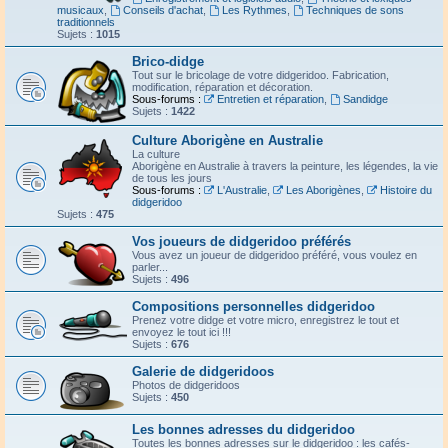
musicaux
,
Conseils d'achat
,
Les Rythmes
,
Techniques de sons
traditionnels
Sujets :
1015
Brico-didge
Tout sur le bricolage de votre didgeridoo. Fabrication,
modification, réparation et décoration.
Sous-forums :
Entretien et réparation
,
Sandidge
Sujets :
1422
Culture Aborigène en Australie
La culture
Aborigène en Australie à travers la peinture, les légendes, la vie
de tous les jours
Sous-forums :
L'Australie
,
Les Aborigènes
,
Histoire du
didgeridoo
Sujets :
475
Vos joueurs de didgeridoo préférés
Vous avez un joueur de didgeridoo préféré, vous voulez en
parler...
Sujets :
496
Compositions personnelles didgeridoo
Prenez votre didge et votre micro, enregistrez le tout et
envoyez le tout ici !!!
Sujets :
676
Galerie de didgeridoos
Photos de didgeridoos
Sujets :
450
Les bonnes adresses du didgeridoo
Toutes les bonnes adresses sur le didgeridoo : les cafés-