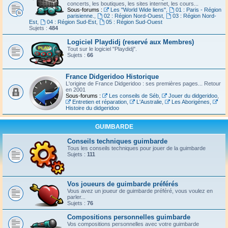
concerts, les boutiques, les sites internet, les cours...
Sous-forums :
Les "World Wide liens"
,
01 : Paris - Région
parisienne.
,
02 : Région Nord-Ouest
,
03 : Région Nord-
Est
,
04 : Région Sud-Est
,
05 : Région Sud-Ouest
Sujets :
484
Logiciel Playdidj (reservé aux Membres)
Tout sur le logiciel "Playdidj".
Sujets :
66
France Didgeridoo Historique
L'origine de France Didgeridoo : ses premières pages... Retour
en 2001
Sous-forums :
Les conseils de Séb
,
Jouer du didgeridoo
,
Entretien et réparation
,
L'Australie
,
Les Aborigènes
,
Histoire du didgeridoo
GUIMBARDE
Conseils techniques guimbarde
Tous les conseils techniques pour jouer de la guimbarde
Sujets :
111
Vos joueurs de guimbarde préférés
Vous avez un joueur de guimbarde préféré, vous voulez en
parler...
Sujets :
76
Compositions personnelles guimbarde
Vos compositions personnelles avec votre guimbarde