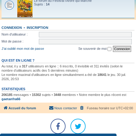
Le forum du Festival l'Arbre qui Marche
Sujets :
14
CONNEXION
•
INSCRIPTION
Nom d’utilisateur :
Mot de passe :
J’ai oublié mon mot de passe
Se souvenir de moi
QUI EST EN LIGNE ?
Au total, il y a
317
utilisateurs en ligne :: 6 inscrits, 0 invisible et 311 invités (selon le
nombre d’utilisateurs actifs des 5 dernières minutes)
Le nombre maximal d’utilisateurs en ligne simultanément a été de
18641
le jeu. 30 juil.
2026, 20:53
STATISTIQUES
206185
messages •
15302
sujets •
3448
membres • Notre membre le plus récent est
gaetanfra66
Accueil du forum
Nous contacter
Fuseau horaire sur
UTC+02:00