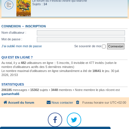
Le forum du Festival l'Arbre qui Marche
Sujets :
14
CONNEXION
•
INSCRIPTION
Nom d’utilisateur :
Mot de passe :
J’ai oublié mon mot de passe
Se souvenir de moi
QUI EST EN LIGNE ?
Au total, il y a
482
utilisateurs en ligne :: 5 inscrits, 0 invisible et 477 invités (selon le
nombre d’utilisateurs actifs des 5 dernières minutes)
Le nombre maximal d’utilisateurs en ligne simultanément a été de
18641
le jeu. 30 juil.
2026, 20:53
STATISTIQUES
206185
messages •
15302
sujets •
3448
membres • Notre membre le plus récent est
gaetanfra66
Accueil du forum
Nous contacter
Fuseau horaire sur
UTC+02:00