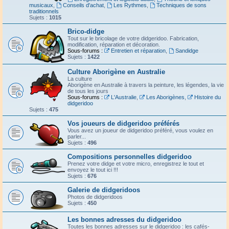
musicaux
,
Conseils d'achat
,
Les Rythmes
,
Techniques de sons
traditionnels
Sujets :
1015
Brico-didge
Tout sur le bricolage de votre didgeridoo. Fabrication,
modification, réparation et décoration.
Sous-forums :
Entretien et réparation
,
Sandidge
Sujets :
1422
Culture Aborigène en Australie
La culture
Aborigène en Australie à travers la peinture, les légendes, la vie
de tous les jours
Sous-forums :
L'Australie
,
Les Aborigènes
,
Histoire du
didgeridoo
Sujets :
475
Vos joueurs de didgeridoo préférés
Vous avez un joueur de didgeridoo préféré, vous voulez en
parler...
Sujets :
496
Compositions personnelles didgeridoo
Prenez votre didge et votre micro, enregistrez le tout et
envoyez le tout ici !!!
Sujets :
676
Galerie de didgeridoos
Photos de didgeridoos
Sujets :
450
Les bonnes adresses du didgeridoo
Toutes les bonnes adresses sur le didgeridoo : les cafés-