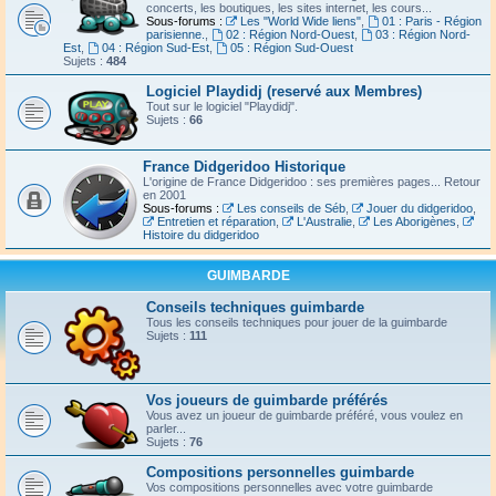
concerts, les boutiques, les sites internet, les cours...
Sous-forums :
Les "World Wide liens"
,
01 : Paris - Région
parisienne.
,
02 : Région Nord-Ouest
,
03 : Région Nord-
Est
,
04 : Région Sud-Est
,
05 : Région Sud-Ouest
Sujets :
484
Logiciel Playdidj (reservé aux Membres)
Tout sur le logiciel "Playdidj".
Sujets :
66
France Didgeridoo Historique
L'origine de France Didgeridoo : ses premières pages... Retour
en 2001
Sous-forums :
Les conseils de Séb
,
Jouer du didgeridoo
,
Entretien et réparation
,
L'Australie
,
Les Aborigènes
,
Histoire du didgeridoo
GUIMBARDE
Conseils techniques guimbarde
Tous les conseils techniques pour jouer de la guimbarde
Sujets :
111
Vos joueurs de guimbarde préférés
Vous avez un joueur de guimbarde préféré, vous voulez en
parler...
Sujets :
76
Compositions personnelles guimbarde
Vos compositions personnelles avec votre guimbarde