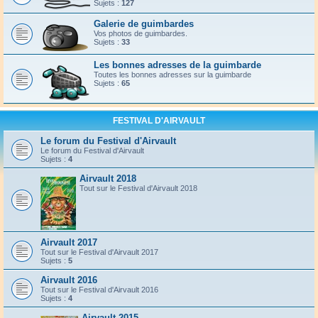
Sujets :
127
Galerie de guimbardes
Vos photos de guimbardes.
Sujets :
33
Les bonnes adresses de la guimbarde
Toutes les bonnes adresses sur la guimbarde
Sujets :
65
FESTIVAL D'AIRVAULT
Le forum du Festival d'Airvault
Le forum du Festival d'Airvault
Sujets :
4
Airvault 2018
Tout sur le Festival d'Airvault 2018
Airvault 2017
Tout sur le Festival d'Airvault 2017
Sujets :
5
Airvault 2016
Tout sur le Festival d'Airvault 2016
Sujets :
4
Airvault 2015