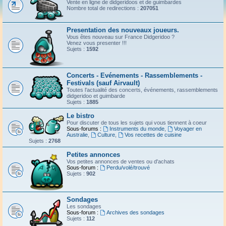
Vente en ligne de didgeridoos et de guimbardes
Nombre total de redirections :
207051
Presentation des nouveaux joueurs.
Vous êtes nouveau sur France Didgeridoo ?
Venez vous presenter !!!
Sujets :
1592
Concerts - Evénements - Rassemblements -
Festivals (sauf Airvault)
Toutes l'actualité des concerts, événements, rassemblements
didgeridoo et guimbarde
Sujets :
1885
Le bistro
Pour discuter de tous les sujets qui vous tiennent à coeur
Sous-forums :
Instruments du monde
,
Voyager en
Australie
,
Culture
,
Vos recettes de cuisine
Sujets :
2768
Petites annonces
Vos petites annonces de ventes ou d'achats
Sous-forum :
Perdu/volé/trouvé
Sujets :
902
Sondages
Les sondages
Sous-forum :
Archives des sondages
Sujets :
112