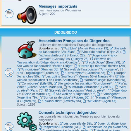
Messages importants
Les messages du Webmaster
Sujets :
200
DIDGERIDOO
Associations Françaises de Didgeridoo
Le forum des Associations Française de Didgeridoo.
Sous-forums :
"Aix Elan" (Aix en Provence 13)
,
Site web
de l'association "Aix Elan"
,
"A bout de souffle" (Dijon 21)
,
"lez'arts d'ailleurs" (St Brieuc 22)
,
"Didgeridoo Franc-
Comtois" (Cessey-les-Quingey 25)
,
Site web de
"l'association du Didgeridoo Franc-Comtois"
,
"Breizh Didge" (Brest 29)
,
Site web de l'association "Breizh Didge"
,
"L'arbre qui marche" Berrien (29)
,
"Armonigène" (Rennes 35)
,
Site web de l'association "Armorigène"
,
"Les Troglodidges" (Tours 37)
,
"Terre mythe" (Grenoble 38)
,
"Tjukurpa"
(Avranches 50)
,
"Les Lutins Souffleurs" (Vannes 56 et Nantes 44)
,
Site
web de l'association "Les Lutins Souffleurs"
,
"Norman'Didge" (Manche 50)
,
"Corroboree" (Lille 59)
,
Site web de l'association "Corroboree"
,
"Pyr'at
Vibes" (Oloron-Sainte-Marie 64)
,
"Australian Vibrations" (Lyon 69)
,
"Vent
du rêve" (Paris 75)
,
Site web de l'association "Vent du rêve"
,
"Didgeridoo
77" (Seine et Marne 77)
,
Site web de "Didgeridoo 77"
,
"L'Aborigène"
(Argentine 79)
,
"Sur un air de didge" (Poitiers 86)
,
"Nangara" (Villeneuve
la Guyard 89)
,
"Takasouffler" (Taverny 95)
,
"Air Vibes" (Agen 47)
Sujets :
1250
Conseils techniques didgeridoo
Les conseils techniques des Membres pour bien jouer du
didgeridoo.
Sous-forums :
Les conseils de Séb
,
Jouer du didgeridoo
,
Respiration Circulaire (RC)
,
Techniques de jeu avancées
,
Enregistrement et logiciels audio
,
Théorie et lexiques