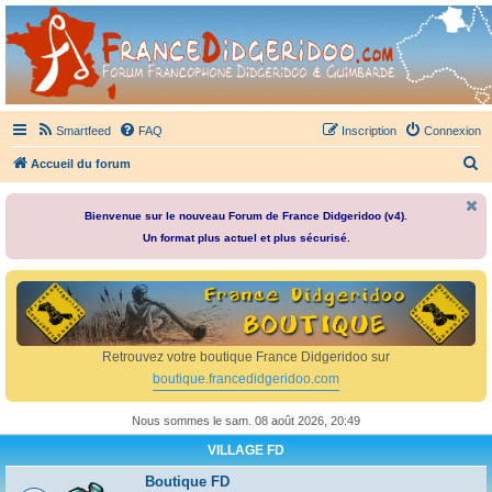
France Didgeridoo
Didgeridoo et Guimbarde sur France Didgeridoo - retrouvez la communauté.
Smartfeed
FAQ
Inscription
Connexion
R
Accueil du forum
e
c
Bienvenue sur le nouveau Forum de France Didgeridoo (v4).
Un format plus actuel et plus sécurisé.
h
e
r
c
h
Retrouvez votre boutique France Didgeridoo sur
e
boutique.francedidgeridoo.com
r
Nous sommes le sam. 08 août 2026, 20:49
VILLAGE FD
Boutique FD