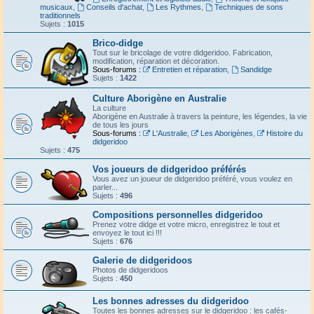
musicaux
,
Conseils d'achat
,
Les Rythmes
,
Techniques de sons
traditionnels
Sujets :
1015
Brico-didge
Tout sur le bricolage de votre didgeridoo. Fabrication,
modification, réparation et décoration.
Sous-forums :
Entretien et réparation
,
Sandidge
Sujets :
1422
Culture Aborigène en Australie
La culture
Aborigène en Australie à travers la peinture, les légendes, la vie
de tous les jours
Sous-forums :
L'Australie
,
Les Aborigènes
,
Histoire du
didgeridoo
Sujets :
475
Vos joueurs de didgeridoo préférés
Vous avez un joueur de didgeridoo préféré, vous voulez en
parler...
Sujets :
496
Compositions personnelles didgeridoo
Prenez votre didge et votre micro, enregistrez le tout et
envoyez le tout ici !!!
Sujets :
676
Galerie de didgeridoos
Photos de didgeridoos
Sujets :
450
Les bonnes adresses du didgeridoo
Toutes les bonnes adresses sur le didgeridoo : les cafés-