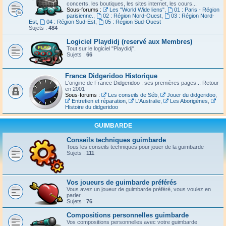
concerts, les boutiques, les sites internet, les cours...
Sous-forums :
Les "World Wide liens"
,
01 : Paris - Région
parisienne.
,
02 : Région Nord-Ouest
,
03 : Région Nord-
Est
,
04 : Région Sud-Est
,
05 : Région Sud-Ouest
Sujets :
484
Logiciel Playdidj (reservé aux Membres)
Tout sur le logiciel "Playdidj".
Sujets :
66
France Didgeridoo Historique
L'origine de France Didgeridoo : ses premières pages... Retour
en 2001
Sous-forums :
Les conseils de Séb
,
Jouer du didgeridoo
,
Entretien et réparation
,
L'Australie
,
Les Aborigènes
,
Histoire du didgeridoo
GUIMBARDE
Conseils techniques guimbarde
Tous les conseils techniques pour jouer de la guimbarde
Sujets :
111
Vos joueurs de guimbarde préférés
Vous avez un joueur de guimbarde préféré, vous voulez en
parler...
Sujets :
76
Compositions personnelles guimbarde
Vos compositions personnelles avec votre guimbarde