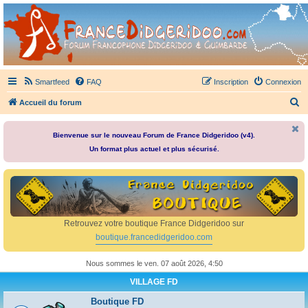
France Didgeridoo
Didgeridoo et Guimbarde sur France Didgeridoo - retrouvez la communauté.
Smartfeed
FAQ
Inscription
Connexion
R
Accueil du forum
e
c
Bienvenue sur le nouveau Forum de France Didgeridoo (v4).
Un format plus actuel et plus sécurisé.
h
e
r
c
h
Retrouvez votre boutique France Didgeridoo sur
e
boutique.francedidgeridoo.com
r
Nous sommes le ven. 07 août 2026, 4:50
VILLAGE FD
Boutique FD