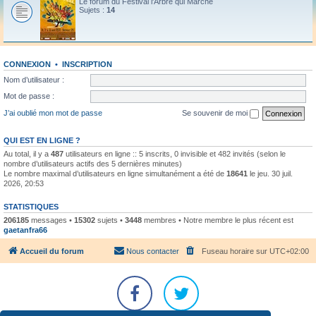
Le forum du Festival l'Arbre qui Marche
Sujets :
14
CONNEXION
•
INSCRIPTION
Nom d’utilisateur :
Mot de passe :
J’ai oublié mon mot de passe
Se souvenir de moi
QUI EST EN LIGNE ?
Au total, il y a
487
utilisateurs en ligne :: 5 inscrits, 0 invisible et 482 invités (selon le
nombre d’utilisateurs actifs des 5 dernières minutes)
Le nombre maximal d’utilisateurs en ligne simultanément a été de
18641
le jeu. 30 juil.
2026, 20:53
STATISTIQUES
206185
messages •
15302
sujets •
3448
membres • Notre membre le plus récent est
gaetanfra66
Accueil du forum
Nous contacter
Fuseau horaire sur
UTC+02:00