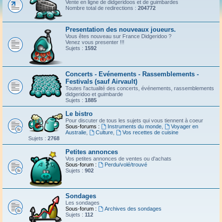
Vente en ligne de didgeridoos et de guimbardes
Nombre total de redirections :
204772
Presentation des nouveaux joueurs.
Vous êtes nouveau sur France Didgeridoo ?
Venez vous presenter !!!
Sujets :
1592
Concerts - Evénements - Rassemblements -
Festivals (sauf Airvault)
Toutes l'actualité des concerts, événements, rassemblements
didgeridoo et guimbarde
Sujets :
1885
Le bistro
Pour discuter de tous les sujets qui vous tiennent à coeur
Sous-forums :
Instruments du monde
,
Voyager en
Australie
,
Culture
,
Vos recettes de cuisine
Sujets :
2768
Petites annonces
Vos petites annonces de ventes ou d'achats
Sous-forum :
Perdu/volé/trouvé
Sujets :
902
Sondages
Les sondages
Sous-forum :
Archives des sondages
Sujets :
112