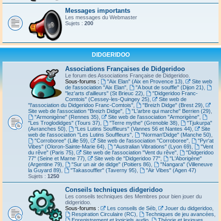
Messages importants
Les messages du Webmaster
Sujets :
200
DIDGERIDOO
Associations Françaises de Didgeridoo
Le forum des Associations Française de Didgeridoo.
Sous-forums :
"Aix Elan" (Aix en Provence 13)
,
Site web
de l'association "Aix Elan"
,
"A bout de souffle" (Dijon 21)
,
"lez'arts d'ailleurs" (St Brieuc 22)
,
"Didgeridoo Franc-
Comtois" (Cessey-les-Quingey 25)
,
Site web de
"l'association du Didgeridoo Franc-Comtois"
,
"Breizh Didge" (Brest 29)
,
Site web de l'association "Breizh Didge"
,
"L'arbre qui marche" Berrien (29)
,
"Armonigène" (Rennes 35)
,
Site web de l'association "Armorigène"
,
"Les Troglodidges" (Tours 37)
,
"Terre mythe" (Grenoble 38)
,
"Tjukurpa"
(Avranches 50)
,
"Les Lutins Souffleurs" (Vannes 56 et Nantes 44)
,
Site
web de l'association "Les Lutins Souffleurs"
,
"Norman'Didge" (Manche 50)
,
"Corroboree" (Lille 59)
,
Site web de l'association "Corroboree"
,
"Pyr'at
Vibes" (Oloron-Sainte-Marie 64)
,
"Australian Vibrations" (Lyon 69)
,
"Vent
du rêve" (Paris 75)
,
Site web de l'association "Vent du rêve"
,
"Didgeridoo
77" (Seine et Marne 77)
,
Site web de "Didgeridoo 77"
,
"L'Aborigène"
(Argentine 79)
,
"Sur un air de didge" (Poitiers 86)
,
"Nangara" (Villeneuve
la Guyard 89)
,
"Takasouffler" (Taverny 95)
,
"Air Vibes" (Agen 47)
Sujets :
1250
Conseils techniques didgeridoo
Les conseils techniques des Membres pour bien jouer du
didgeridoo.
Sous-forums :
Les conseils de Séb
,
Jouer du didgeridoo
,
Respiration Circulaire (RC)
,
Techniques de jeu avancées
,
Enregistrement et logiciels audio
,
Théorie et lexiques