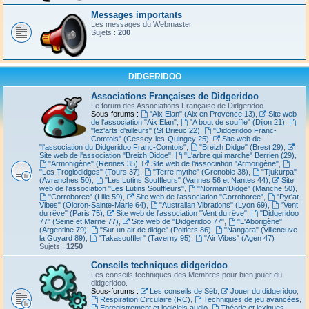
Messages importants
Les messages du Webmaster
Sujets :
200
DIDGERIDOO
Associations Françaises de Didgeridoo
Le forum des Associations Française de Didgeridoo.
Sous-forums :
"Aix Elan" (Aix en Provence 13)
,
Site web
de l'association "Aix Elan"
,
"A bout de souffle" (Dijon 21)
,
"lez'arts d'ailleurs" (St Brieuc 22)
,
"Didgeridoo Franc-
Comtois" (Cessey-les-Quingey 25)
,
Site web de
"l'association du Didgeridoo Franc-Comtois"
,
"Breizh Didge" (Brest 29)
,
Site web de l'association "Breizh Didge"
,
"L'arbre qui marche" Berrien (29)
,
"Armonigène" (Rennes 35)
,
Site web de l'association "Armorigène"
,
"Les Troglodidges" (Tours 37)
,
"Terre mythe" (Grenoble 38)
,
"Tjukurpa"
(Avranches 50)
,
"Les Lutins Souffleurs" (Vannes 56 et Nantes 44)
,
Site
web de l'association "Les Lutins Souffleurs"
,
"Norman'Didge" (Manche 50)
,
"Corroboree" (Lille 59)
,
Site web de l'association "Corroboree"
,
"Pyr'at
Vibes" (Oloron-Sainte-Marie 64)
,
"Australian Vibrations" (Lyon 69)
,
"Vent
du rêve" (Paris 75)
,
Site web de l'association "Vent du rêve"
,
"Didgeridoo
77" (Seine et Marne 77)
,
Site web de "Didgeridoo 77"
,
"L'Aborigène"
(Argentine 79)
,
"Sur un air de didge" (Poitiers 86)
,
"Nangara" (Villeneuve
la Guyard 89)
,
"Takasouffler" (Taverny 95)
,
"Air Vibes" (Agen 47)
Sujets :
1250
Conseils techniques didgeridoo
Les conseils techniques des Membres pour bien jouer du
didgeridoo.
Sous-forums :
Les conseils de Séb
,
Jouer du didgeridoo
,
Respiration Circulaire (RC)
,
Techniques de jeu avancées
,
Enregistrement et logiciels audio
,
Théorie et lexiques