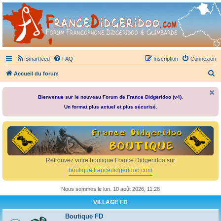
France Didgeridoo
Didgeridoo et Guimbarde sur France Didgeridoo - retrouvez la communauté.
Smartfeed
FAQ
Inscription
Connexion
R
Accueil du forum
e
c
Bienvenue sur le nouveau Forum de France Didgeridoo (v4).
Un format plus actuel et plus sécurisé.
h
e
r
c
h
Retrouvez votre boutique France Didgeridoo sur
e
boutique.francedidgeridoo.com
r
Nous sommes le lun. 10 août 2026, 11:28
VILLAGE FD
Boutique FD