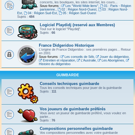
concerts, les boutiques, les sites internet, les cours...
Sous-forums :
Les "World Wide liens"
,
01 : Paris - Région
parisienne.
,
02 : Région Nord-Ouest
,
03 : Région Nord-
Est
,
04 : Région Sud-Est
,
05 : Région Sud-Ouest
Sujets :
484
Logiciel Playdidj (reservé aux Membres)
Tout sur le logiciel "Playdidj".
Sujets :
66
France Didgeridoo Historique
L'origine de France Didgeridoo : ses premières pages... Retour
en 2001
Sous-forums :
Les conseils de Séb
,
Jouer du didgeridoo
,
Entretien et réparation
,
L'Australie
,
Les Aborigènes
,
Histoire du didgeridoo
GUIMBARDE
Conseils techniques guimbarde
Tous les conseils techniques pour jouer de la guimbarde
Sujets :
111
Vos joueurs de guimbarde préférés
Vous avez un joueur de guimbarde préféré, vous voulez en
parler...
Sujets :
76
Compositions personnelles guimbarde
Vos compositions personnelles avec votre guimbarde