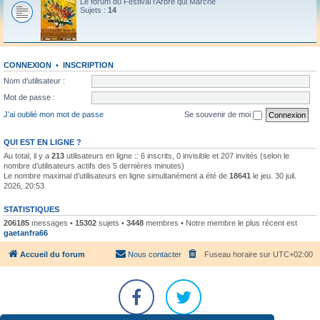
Le forum du Festival l'Arbre qui Marche
Sujets :
14
CONNEXION
•
INSCRIPTION
Nom d’utilisateur :
Mot de passe :
J’ai oublié mon mot de passe
Se souvenir de moi
QUI EST EN LIGNE ?
Au total, il y a
213
utilisateurs en ligne :: 6 inscrits, 0 invisible et 207 invités (selon le
nombre d’utilisateurs actifs des 5 dernières minutes)
Le nombre maximal d’utilisateurs en ligne simultanément a été de
18641
le jeu. 30 juil.
2026, 20:53
STATISTIQUES
206185
messages •
15302
sujets •
3448
membres • Notre membre le plus récent est
gaetanfra66
Accueil du forum
Nous contacter
Fuseau horaire sur
UTC+02:00