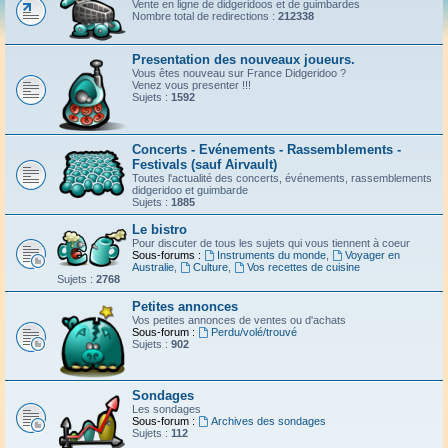
Vente en ligne de didgeridoos et de guimbardes
Nombre total de redirections :
212338
Presentation des nouveaux joueurs.
Vous êtes nouveau sur France Didgeridoo ?
Venez vous presenter !!!
Sujets :
1592
Concerts - Evénements - Rassemblements -
Festivals (sauf Airvault)
Toutes l'actualité des concerts, événements, rassemblements
didgeridoo et guimbarde
Sujets :
1885
Le bistro
Pour discuter de tous les sujets qui vous tiennent à coeur
Sous-forums :
Instruments du monde
,
Voyager en
Australie
,
Culture
,
Vos recettes de cuisine
Sujets :
2768
Petites annonces
Vos petites annonces de ventes ou d'achats
Sous-forum :
Perdu/volé/trouvé
Sujets :
902
Sondages
Les sondages
Sous-forum :
Archives des sondages
Sujets :
112