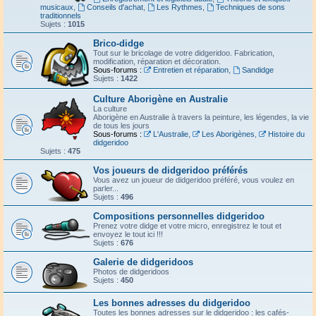
musicaux
,
Conseils d'achat
,
Les Rythmes
,
Techniques de sons
traditionnels
Sujets :
1015
Brico-didge
Tout sur le bricolage de votre didgeridoo. Fabrication,
modification, réparation et décoration.
Sous-forums :
Entretien et réparation
,
Sandidge
Sujets :
1422
Culture Aborigène en Australie
La culture
Aborigène en Australie à travers la peinture, les légendes, la vie
de tous les jours
Sous-forums :
L'Australie
,
Les Aborigènes
,
Histoire du
didgeridoo
Sujets :
475
Vos joueurs de didgeridoo préférés
Vous avez un joueur de didgeridoo préféré, vous voulez en
parler...
Sujets :
496
Compositions personnelles didgeridoo
Prenez votre didge et votre micro, enregistrez le tout et
envoyez le tout ici !!!
Sujets :
676
Galerie de didgeridoos
Photos de didgeridoos
Sujets :
450
Les bonnes adresses du didgeridoo
Toutes les bonnes adresses sur le didgeridoo : les cafés-