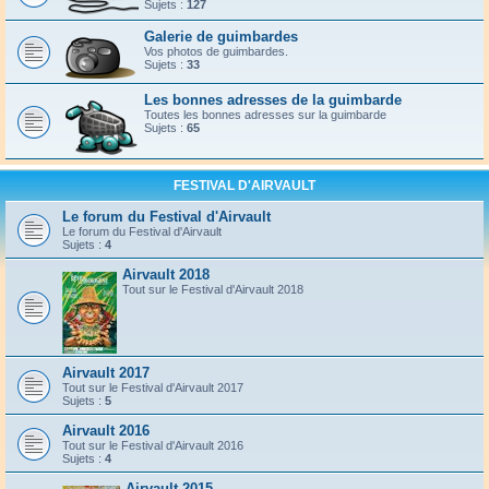
Sujets :
127
Galerie de guimbardes
Vos photos de guimbardes.
Sujets :
33
Les bonnes adresses de la guimbarde
Toutes les bonnes adresses sur la guimbarde
Sujets :
65
FESTIVAL D'AIRVAULT
Le forum du Festival d'Airvault
Le forum du Festival d'Airvault
Sujets :
4
Airvault 2018
Tout sur le Festival d'Airvault 2018
Airvault 2017
Tout sur le Festival d'Airvault 2017
Sujets :
5
Airvault 2016
Tout sur le Festival d'Airvault 2016
Sujets :
4
Airvault 2015