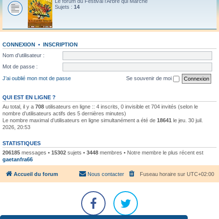
Le forum du Festival l'Arbre qui Marche
Sujets :
14
CONNEXION
•
INSCRIPTION
Nom d’utilisateur :
Mot de passe :
J’ai oublié mon mot de passe
Se souvenir de moi
QUI EST EN LIGNE ?
Au total, il y a
708
utilisateurs en ligne :: 4 inscrits, 0 invisible et 704 invités (selon le
nombre d’utilisateurs actifs des 5 dernières minutes)
Le nombre maximal d’utilisateurs en ligne simultanément a été de
18641
le jeu. 30 juil.
2026, 20:53
STATISTIQUES
206185
messages •
15302
sujets •
3448
membres • Notre membre le plus récent est
gaetanfra66
Accueil du forum
Nous contacter
Fuseau horaire sur
UTC+02:00