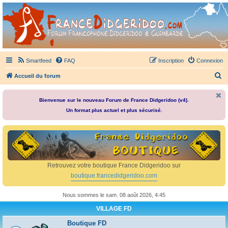
France Didgeridoo
Didgeridoo et Guimbarde sur France Didgeridoo - retrouvez la communauté.
Smartfeed
FAQ
Inscription
Connexion
R
Accueil du forum
e
c
Bienvenue sur le nouveau Forum de France Didgeridoo (v4).
Un format plus actuel et plus sécurisé.
h
e
r
c
h
Retrouvez votre boutique France Didgeridoo sur
e
boutique.francedidgeridoo.com
r
Nous sommes le sam. 08 août 2026, 4:45
VILLAGE FD
Boutique FD