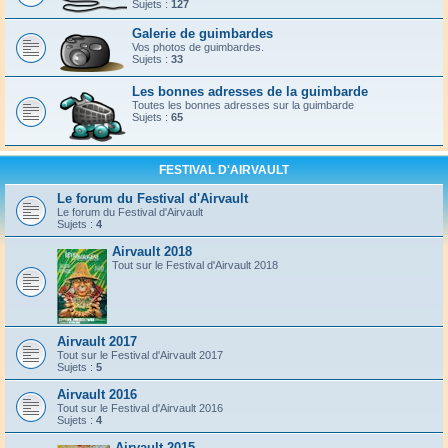
Sujets :
127
Galerie de guimbardes
Vos photos de guimbardes.
Sujets :
33
Les bonnes adresses de la guimbarde
Toutes les bonnes adresses sur la guimbarde
Sujets :
65
FESTIVAL D'AIRVAULT
Le forum du Festival d'Airvault
Le forum du Festival d'Airvault
Sujets :
4
Airvault 2018
Tout sur le Festival d'Airvault 2018
Airvault 2017
Tout sur le Festival d'Airvault 2017
Sujets :
5
Airvault 2016
Tout sur le Festival d'Airvault 2016
Sujets :
4
Airvault 2015