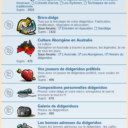
musicaux
,
Conseils d'achat
,
Les Rythmes
,
Techniques de sons
traditionnels
Sujets :
1015
Brico-didge
Tout sur le bricolage de votre didgeridoo. Fabrication,
modification, réparation et décoration.
Sous-forums :
Entretien et réparation
,
Sandidge
Sujets :
1422
Culture Aborigène en Australie
La culture
Aborigène en Australie à travers la peinture, les légendes, la vie
de tous les jours
Sous-forums :
L'Australie
,
Les Aborigènes
,
Histoire du
didgeridoo
Sujets :
475
Vos joueurs de didgeridoo préférés
Vous avez un joueur de didgeridoo préféré, vous voulez en
parler...
Sujets :
496
Compositions personnelles didgeridoo
Prenez votre didge et votre micro, enregistrez le tout et
envoyez le tout ici !!!
Sujets :
676
Galerie de didgeridoos
Photos de didgeridoos
Sujets :
450
Les bonnes adresses du didgeridoo
Toutes les bonnes adresses sur le didgeridoo : les cafés-