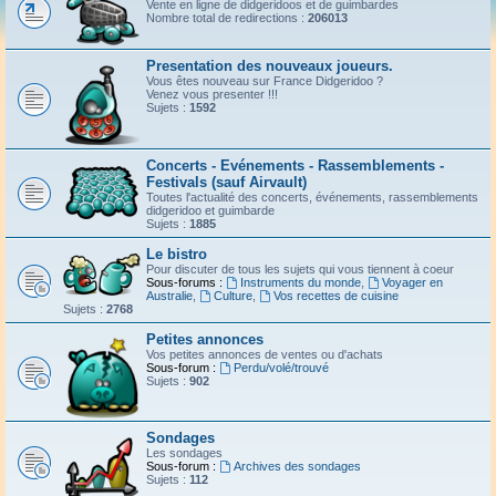
Vente en ligne de didgeridoos et de guimbardes
Nombre total de redirections :
206013
Presentation des nouveaux joueurs.
Vous êtes nouveau sur France Didgeridoo ?
Venez vous presenter !!!
Sujets :
1592
Concerts - Evénements - Rassemblements -
Festivals (sauf Airvault)
Toutes l'actualité des concerts, événements, rassemblements
didgeridoo et guimbarde
Sujets :
1885
Le bistro
Pour discuter de tous les sujets qui vous tiennent à coeur
Sous-forums :
Instruments du monde
,
Voyager en
Australie
,
Culture
,
Vos recettes de cuisine
Sujets :
2768
Petites annonces
Vos petites annonces de ventes ou d'achats
Sous-forum :
Perdu/volé/trouvé
Sujets :
902
Sondages
Les sondages
Sous-forum :
Archives des sondages
Sujets :
112