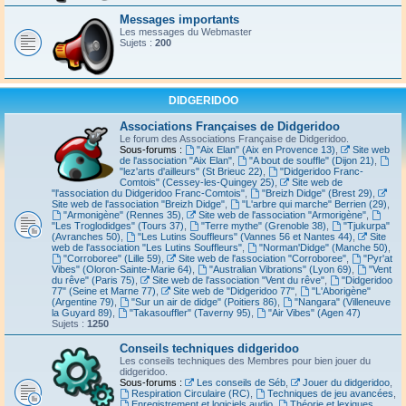
Messages importants
Les messages du Webmaster
Sujets :
200
DIDGERIDOO
Associations Françaises de Didgeridoo
Le forum des Associations Française de Didgeridoo.
Sous-forums :
"Aix Elan" (Aix en Provence 13)
,
Site web
de l'association "Aix Elan"
,
"A bout de souffle" (Dijon 21)
,
"lez'arts d'ailleurs" (St Brieuc 22)
,
"Didgeridoo Franc-
Comtois" (Cessey-les-Quingey 25)
,
Site web de
"l'association du Didgeridoo Franc-Comtois"
,
"Breizh Didge" (Brest 29)
,
Site web de l'association "Breizh Didge"
,
"L'arbre qui marche" Berrien (29)
,
"Armonigène" (Rennes 35)
,
Site web de l'association "Armorigène"
,
"Les Troglodidges" (Tours 37)
,
"Terre mythe" (Grenoble 38)
,
"Tjukurpa"
(Avranches 50)
,
"Les Lutins Souffleurs" (Vannes 56 et Nantes 44)
,
Site
web de l'association "Les Lutins Souffleurs"
,
"Norman'Didge" (Manche 50)
,
"Corroboree" (Lille 59)
,
Site web de l'association "Corroboree"
,
"Pyr'at
Vibes" (Oloron-Sainte-Marie 64)
,
"Australian Vibrations" (Lyon 69)
,
"Vent
du rêve" (Paris 75)
,
Site web de l'association "Vent du rêve"
,
"Didgeridoo
77" (Seine et Marne 77)
,
Site web de "Didgeridoo 77"
,
"L'Aborigène"
(Argentine 79)
,
"Sur un air de didge" (Poitiers 86)
,
"Nangara" (Villeneuve
la Guyard 89)
,
"Takasouffler" (Taverny 95)
,
"Air Vibes" (Agen 47)
Sujets :
1250
Conseils techniques didgeridoo
Les conseils techniques des Membres pour bien jouer du
didgeridoo.
Sous-forums :
Les conseils de Séb
,
Jouer du didgeridoo
,
Respiration Circulaire (RC)
,
Techniques de jeu avancées
,
Enregistrement et logiciels audio
,
Théorie et lexiques