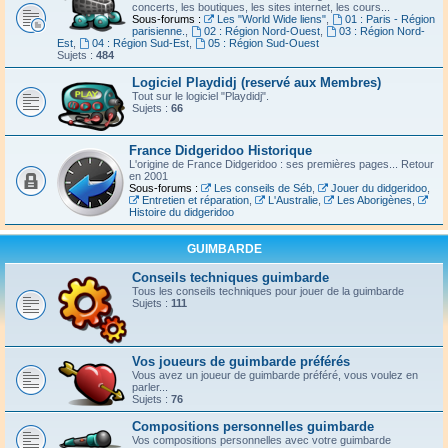
concerts, les boutiques, les sites internet, les cours...
Sous-forums :
Les "World Wide liens"
,
01 : Paris - Région
parisienne.
,
02 : Région Nord-Ouest
,
03 : Région Nord-
Est
,
04 : Région Sud-Est
,
05 : Région Sud-Ouest
Sujets :
484
Logiciel Playdidj (reservé aux Membres)
Tout sur le logiciel "Playdidj".
Sujets :
66
France Didgeridoo Historique
L'origine de France Didgeridoo : ses premières pages... Retour
en 2001
Sous-forums :
Les conseils de Séb
,
Jouer du didgeridoo
,
Entretien et réparation
,
L'Australie
,
Les Aborigènes
,
Histoire du didgeridoo
GUIMBARDE
Conseils techniques guimbarde
Tous les conseils techniques pour jouer de la guimbarde
Sujets :
111
Vos joueurs de guimbarde préférés
Vous avez un joueur de guimbarde préféré, vous voulez en
parler...
Sujets :
76
Compositions personnelles guimbarde
Vos compositions personnelles avec votre guimbarde