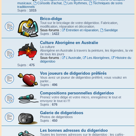
musicaux
,
Conseils d'achat
,
Les Rythmes
,
Techniques de sons
traditionnels
Sujets :
1015
Brico-didge
Tout sur le bricolage de votre didgeridoo. Fabrication,
modification, réparation et décoration.
Sous-forums :
Entretien et réparation
,
Sandidge
Sujets :
1422
Culture Aborigène en Australie
La culture
Aborigène en Australie à travers la peinture, les légendes, la vie
de tous les jours
Sous-forums :
L'Australie
,
Les Aborigènes
,
Histoire du
didgeridoo
Sujets :
475
Vos joueurs de didgeridoo préférés
Vous avez un joueur de didgeridoo préféré, vous voulez en
parler...
Sujets :
496
Compositions personnelles didgeridoo
Prenez votre didge et votre micro, enregistrez le tout et
envoyez le tout ici !!!
Sujets :
676
Galerie de didgeridoos
Photos de didgeridoos
Sujets :
450
Les bonnes adresses du didgeridoo
Toutes les bonnes adresses sur le didgeridoo : les cafés-