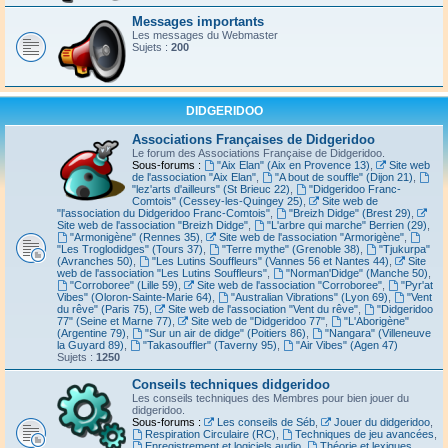
Messages importants
Les messages du Webmaster
Sujets :
200
DIDGERIDOO
Associations Françaises de Didgeridoo
Le forum des Associations Française de Didgeridoo.
Sous-forums :
"Aix Elan" (Aix en Provence 13)
,
Site web
de l'association "Aix Elan"
,
"A bout de souffle" (Dijon 21)
,
"lez'arts d'ailleurs" (St Brieuc 22)
,
"Didgeridoo Franc-
Comtois" (Cessey-les-Quingey 25)
,
Site web de
"l'association du Didgeridoo Franc-Comtois"
,
"Breizh Didge" (Brest 29)
,
Site web de l'association "Breizh Didge"
,
"L'arbre qui marche" Berrien (29)
,
"Armonigène" (Rennes 35)
,
Site web de l'association "Armorigène"
,
"Les Troglodidges" (Tours 37)
,
"Terre mythe" (Grenoble 38)
,
"Tjukurpa"
(Avranches 50)
,
"Les Lutins Souffleurs" (Vannes 56 et Nantes 44)
,
Site
web de l'association "Les Lutins Souffleurs"
,
"Norman'Didge" (Manche 50)
,
"Corroboree" (Lille 59)
,
Site web de l'association "Corroboree"
,
"Pyr'at
Vibes" (Oloron-Sainte-Marie 64)
,
"Australian Vibrations" (Lyon 69)
,
"Vent
du rêve" (Paris 75)
,
Site web de l'association "Vent du rêve"
,
"Didgeridoo
77" (Seine et Marne 77)
,
Site web de "Didgeridoo 77"
,
"L'Aborigène"
(Argentine 79)
,
"Sur un air de didge" (Poitiers 86)
,
"Nangara" (Villeneuve
la Guyard 89)
,
"Takasouffler" (Taverny 95)
,
"Air Vibes" (Agen 47)
Sujets :
1250
Conseils techniques didgeridoo
Les conseils techniques des Membres pour bien jouer du
didgeridoo.
Sous-forums :
Les conseils de Séb
,
Jouer du didgeridoo
,
Respiration Circulaire (RC)
,
Techniques de jeu avancées
,
Enregistrement et logiciels audio
,
Théorie et lexiques