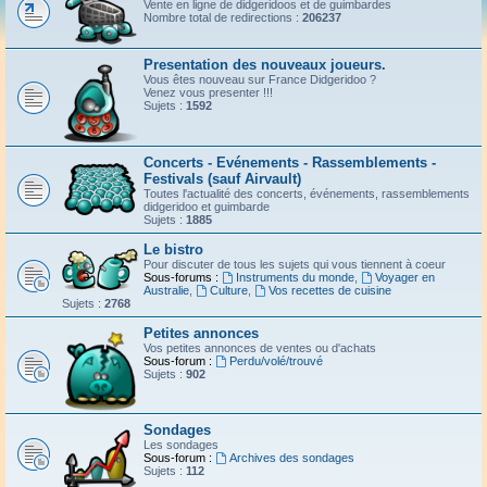
Vente en ligne de didgeridoos et de guimbardes
Nombre total de redirections :
206237
Presentation des nouveaux joueurs.
Vous êtes nouveau sur France Didgeridoo ?
Venez vous presenter !!!
Sujets :
1592
Concerts - Evénements - Rassemblements -
Festivals (sauf Airvault)
Toutes l'actualité des concerts, événements, rassemblements
didgeridoo et guimbarde
Sujets :
1885
Le bistro
Pour discuter de tous les sujets qui vous tiennent à coeur
Sous-forums :
Instruments du monde
,
Voyager en
Australie
,
Culture
,
Vos recettes de cuisine
Sujets :
2768
Petites annonces
Vos petites annonces de ventes ou d'achats
Sous-forum :
Perdu/volé/trouvé
Sujets :
902
Sondages
Les sondages
Sous-forum :
Archives des sondages
Sujets :
112