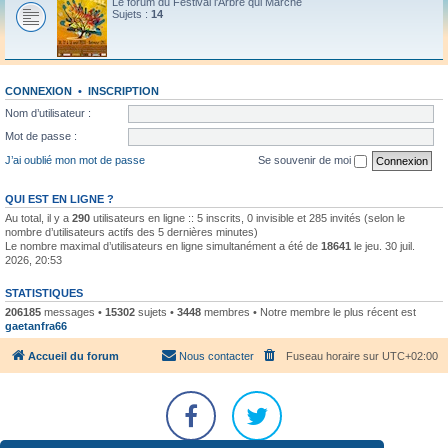
Le forum du Festival l'Arbre qui Marche
Sujets :
14
CONNEXION
•
INSCRIPTION
Nom d’utilisateur :
Mot de passe :
J’ai oublié mon mot de passe
Se souvenir de moi
QUI EST EN LIGNE ?
Au total, il y a
290
utilisateurs en ligne :: 5 inscrits, 0 invisible et 285 invités (selon le
nombre d’utilisateurs actifs des 5 dernières minutes)
Le nombre maximal d’utilisateurs en ligne simultanément a été de
18641
le jeu. 30 juil.
2026, 20:53
STATISTIQUES
206185
messages •
15302
sujets •
3448
membres • Notre membre le plus récent est
gaetanfra66
Accueil du forum
Nous contacter
Fuseau horaire sur
UTC+02:00