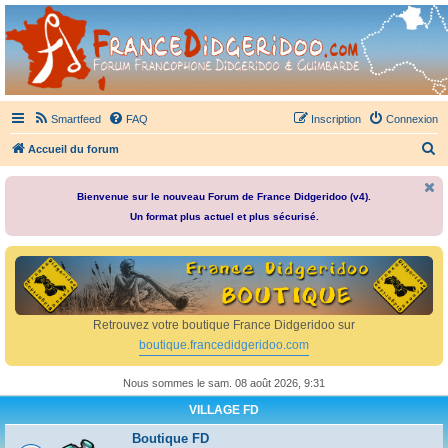
France Didgeridoo
Didgeridoo et Guimbarde sur France Didgeridoo - retrouvez la communauté.
Smartfeed
FAQ
Inscription
Connexion
R
Accueil du forum
e
c
Bienvenue sur le nouveau Forum de France Didgeridoo (v4).
Un format plus actuel et plus sécurisé.
h
e
r
c
h
Retrouvez votre boutique France Didgeridoo sur
e
boutique.francedidgeridoo.com
r
Nous sommes le sam. 08 août 2026, 9:31
VILLAGE FD
Boutique FD