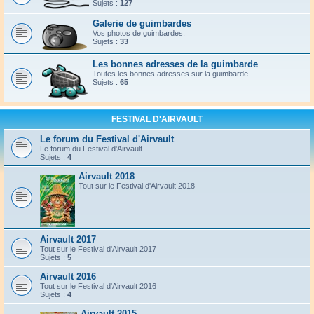
Sujets :
127
Galerie de guimbardes
Vos photos de guimbardes.
Sujets :
33
Les bonnes adresses de la guimbarde
Toutes les bonnes adresses sur la guimbarde
Sujets :
65
FESTIVAL D'AIRVAULT
Le forum du Festival d'Airvault
Le forum du Festival d'Airvault
Sujets :
4
Airvault 2018
Tout sur le Festival d'Airvault 2018
Airvault 2017
Tout sur le Festival d'Airvault 2017
Sujets :
5
Airvault 2016
Tout sur le Festival d'Airvault 2016
Sujets :
4
Airvault 2015