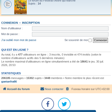
Le forum du Festival l'Arbre qui Marche
Sujets :
14
CONNEXION
•
INSCRIPTION
Nom d’utilisateur :
Mot de passe :
J’ai oublié mon mot de passe
Se souvenir de moi
QUI EST EN LIGNE ?
Au total, il y a
477
utilisateurs en ligne :: 3 inscrits, 0 invisible et 474 invités (selon le
nombre d’utilisateurs actifs des 5 dernières minutes)
Le nombre maximal d’utilisateurs en ligne simultanément a été de
18641
le jeu. 30 juil.
2026, 20:53
STATISTIQUES
206185
messages •
15302
sujets •
3448
membres • Notre membre le plus récent est
gaetanfra66
Accueil du forum
Nous contacter
Fuseau horaire sur
UTC+02:00