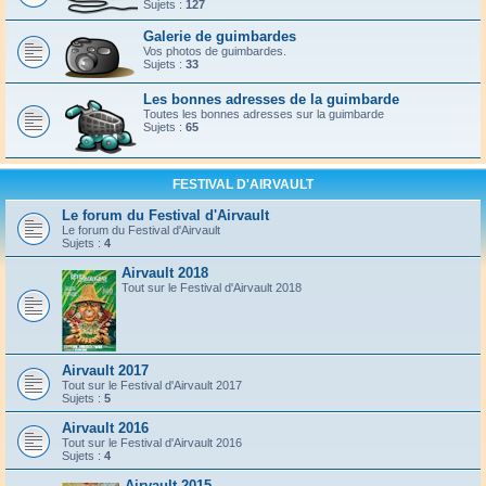
Sujets :
127
Galerie de guimbardes
Vos photos de guimbardes.
Sujets :
33
Les bonnes adresses de la guimbarde
Toutes les bonnes adresses sur la guimbarde
Sujets :
65
FESTIVAL D'AIRVAULT
Le forum du Festival d'Airvault
Le forum du Festival d'Airvault
Sujets :
4
Airvault 2018
Tout sur le Festival d'Airvault 2018
Airvault 2017
Tout sur le Festival d'Airvault 2017
Sujets :
5
Airvault 2016
Tout sur le Festival d'Airvault 2016
Sujets :
4
Airvault 2015