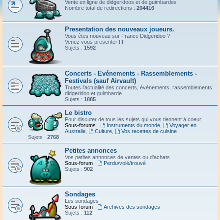
Vente en ligne de didgeridoos et de guimbardes
Nombre total de redirections :
204416
Presentation des nouveaux joueurs.
Vous êtes nouveau sur France Didgeridoo ?
Venez vous presenter !!!
Sujets :
1592
Concerts - Evénements - Rassemblements -
Festivals (sauf Airvault)
Toutes l'actualité des concerts, événements, rassemblements
didgeridoo et guimbarde
Sujets :
1885
Le bistro
Pour discuter de tous les sujets qui vous tiennent à coeur
Sous-forums :
Instruments du monde
,
Voyager en
Australie
,
Culture
,
Vos recettes de cuisine
Sujets :
2768
Petites annonces
Vos petites annonces de ventes ou d'achats
Sous-forum :
Perdu/volé/trouvé
Sujets :
902
Sondages
Les sondages
Sous-forum :
Archives des sondages
Sujets :
112