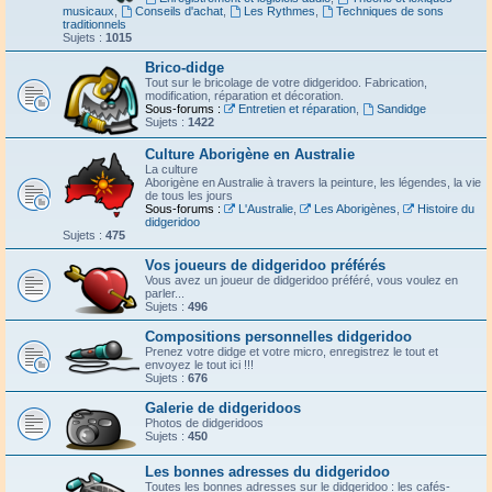
musicaux
,
Conseils d'achat
,
Les Rythmes
,
Techniques de sons
traditionnels
Sujets :
1015
Brico-didge
Tout sur le bricolage de votre didgeridoo. Fabrication,
modification, réparation et décoration.
Sous-forums :
Entretien et réparation
,
Sandidge
Sujets :
1422
Culture Aborigène en Australie
La culture
Aborigène en Australie à travers la peinture, les légendes, la vie
de tous les jours
Sous-forums :
L'Australie
,
Les Aborigènes
,
Histoire du
didgeridoo
Sujets :
475
Vos joueurs de didgeridoo préférés
Vous avez un joueur de didgeridoo préféré, vous voulez en
parler...
Sujets :
496
Compositions personnelles didgeridoo
Prenez votre didge et votre micro, enregistrez le tout et
envoyez le tout ici !!!
Sujets :
676
Galerie de didgeridoos
Photos de didgeridoos
Sujets :
450
Les bonnes adresses du didgeridoo
Toutes les bonnes adresses sur le didgeridoo : les cafés-