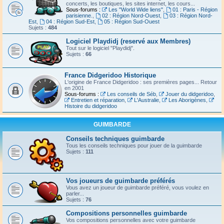
concerts, les boutiques, les sites internet, les cours...
Sous-forums :
Les "World Wide liens"
,
01 : Paris - Région
parisienne.
,
02 : Région Nord-Ouest
,
03 : Région Nord-
Est
,
04 : Région Sud-Est
,
05 : Région Sud-Ouest
Sujets :
484
Logiciel Playdidj (reservé aux Membres)
Tout sur le logiciel "Playdidj".
Sujets :
66
France Didgeridoo Historique
L'origine de France Didgeridoo : ses premières pages... Retour
en 2001
Sous-forums :
Les conseils de Séb
,
Jouer du didgeridoo
,
Entretien et réparation
,
L'Australie
,
Les Aborigènes
,
Histoire du didgeridoo
GUIMBARDE
Conseils techniques guimbarde
Tous les conseils techniques pour jouer de la guimbarde
Sujets :
111
Vos joueurs de guimbarde préférés
Vous avez un joueur de guimbarde préféré, vous voulez en
parler...
Sujets :
76
Compositions personnelles guimbarde
Vos compositions personnelles avec votre guimbarde