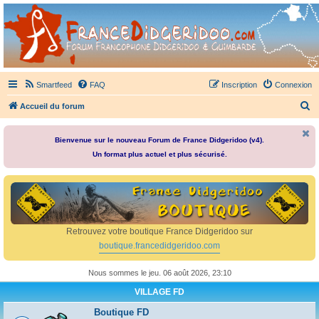
France Didgeridoo
Didgeridoo et Guimbarde sur France Didgeridoo - retrouvez la communauté.
Smartfeed
FAQ
Inscription
Connexion
R
Accueil du forum
e
c
Bienvenue sur le nouveau Forum de France Didgeridoo (v4).
Un format plus actuel et plus sécurisé.
h
e
r
c
h
Retrouvez votre boutique France Didgeridoo sur
e
boutique.francedidgeridoo.com
r
Nous sommes le jeu. 06 août 2026, 23:10
VILLAGE FD
Boutique FD