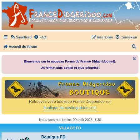
France Didgeridoo
Didgeridoo et Guimbarde sur France Didgeridoo - retrouvez la communauté.
Smartfeed
FAQ
Inscription
Connexion
R
Accueil du forum
e
c
Bienvenue sur le nouveau Forum de France Didgeridoo (v4).
Un format plus actuel et plus sécurisé.
h
e
r
c
h
Retrouvez votre boutique France Didgeridoo sur
e
boutique.francedidgeridoo.com
r
Nous sommes le dim. 09 août 2026, 1:30
VILLAGE FD
Boutique FD