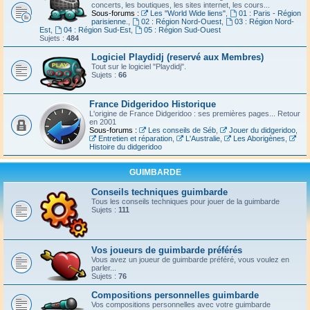
concerts, les boutiques, les sites internet, les cours...
Sous-forums :
Les "World Wide liens"
,
01 : Paris - Région
parisienne.
,
02 : Région Nord-Ouest
,
03 : Région Nord-
Est
,
04 : Région Sud-Est
,
05 : Région Sud-Ouest
Sujets :
484
Logiciel Playdidj (reservé aux Membres)
Tout sur le logiciel "Playdidj".
Sujets :
66
France Didgeridoo Historique
L'origine de France Didgeridoo : ses premières pages... Retour
en 2001
Sous-forums :
Les conseils de Séb
,
Jouer du didgeridoo
,
Entretien et réparation
,
L'Australie
,
Les Aborigènes
,
Histoire du didgeridoo
GUIMBARDE
Conseils techniques guimbarde
Tous les conseils techniques pour jouer de la guimbarde
Sujets :
111
Vos joueurs de guimbarde préférés
Vous avez un joueur de guimbarde préféré, vous voulez en
parler...
Sujets :
76
Compositions personnelles guimbarde
Vos compositions personnelles avec votre guimbarde