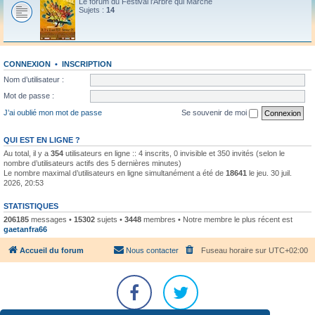
Le forum du Festival l'Arbre qui Marche
Sujets :
14
CONNEXION
•
INSCRIPTION
Nom d’utilisateur :
Mot de passe :
J’ai oublié mon mot de passe
Se souvenir de moi
QUI EST EN LIGNE ?
Au total, il y a
354
utilisateurs en ligne :: 4 inscrits, 0 invisible et 350 invités (selon le
nombre d’utilisateurs actifs des 5 dernières minutes)
Le nombre maximal d’utilisateurs en ligne simultanément a été de
18641
le jeu. 30 juil.
2026, 20:53
STATISTIQUES
206185
messages •
15302
sujets •
3448
membres • Notre membre le plus récent est
gaetanfra66
Accueil du forum
Nous contacter
Fuseau horaire sur
UTC+02:00