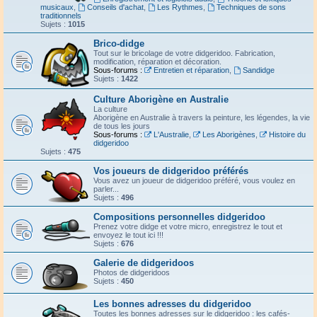
musicaux
,
Conseils d'achat
,
Les Rythmes
,
Techniques de sons
traditionnels
Sujets :
1015
Brico-didge
Tout sur le bricolage de votre didgeridoo. Fabrication,
modification, réparation et décoration.
Sous-forums :
Entretien et réparation
,
Sandidge
Sujets :
1422
Culture Aborigène en Australie
La culture
Aborigène en Australie à travers la peinture, les légendes, la vie
de tous les jours
Sous-forums :
L'Australie
,
Les Aborigènes
,
Histoire du
didgeridoo
Sujets :
475
Vos joueurs de didgeridoo préférés
Vous avez un joueur de didgeridoo préféré, vous voulez en
parler...
Sujets :
496
Compositions personnelles didgeridoo
Prenez votre didge et votre micro, enregistrez le tout et
envoyez le tout ici !!!
Sujets :
676
Galerie de didgeridoos
Photos de didgeridoos
Sujets :
450
Les bonnes adresses du didgeridoo
Toutes les bonnes adresses sur le didgeridoo : les cafés-