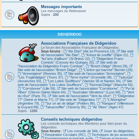
Messages importants
Les messages du Webmaster
Sujets :
200
DIDGERIDOO
Associations Françaises de Didgeridoo
Le forum des Associations Française de Didgeridoo.
Sous-forums :
"Aix Elan" (Aix en Provence 13)
,
Site web
de l'association "Aix Elan"
,
"A bout de souffle" (Dijon 21)
,
"lez'arts d'ailleurs" (St Brieuc 22)
,
"Didgeridoo Franc-
Comtois" (Cessey-les-Quingey 25)
,
Site web de
"l'association du Didgeridoo Franc-Comtois"
,
"Breizh Didge" (Brest 29)
,
Site web de l'association "Breizh Didge"
,
"L'arbre qui marche" Berrien (29)
,
"Armonigène" (Rennes 35)
,
Site web de l'association "Armorigène"
,
"Les Troglodidges" (Tours 37)
,
"Terre mythe" (Grenoble 38)
,
"Tjukurpa"
(Avranches 50)
,
"Les Lutins Souffleurs" (Vannes 56 et Nantes 44)
,
Site
web de l'association "Les Lutins Souffleurs"
,
"Norman'Didge" (Manche 50)
,
"Corroboree" (Lille 59)
,
Site web de l'association "Corroboree"
,
"Pyr'at
Vibes" (Oloron-Sainte-Marie 64)
,
"Australian Vibrations" (Lyon 69)
,
"Vent
du rêve" (Paris 75)
,
Site web de l'association "Vent du rêve"
,
"Didgeridoo
77" (Seine et Marne 77)
,
Site web de "Didgeridoo 77"
,
"L'Aborigène"
(Argentine 79)
,
"Sur un air de didge" (Poitiers 86)
,
"Nangara" (Villeneuve
la Guyard 89)
,
"Takasouffler" (Taverny 95)
,
"Air Vibes" (Agen 47)
Sujets :
1250
Conseils techniques didgeridoo
Les conseils techniques des Membres pour bien jouer du
didgeridoo.
Sous-forums :
Les conseils de Séb
,
Jouer du didgeridoo
,
Respiration Circulaire (RC)
,
Techniques de jeu avancées
,
Enregistrement et logiciels audio
,
Théorie et lexiques