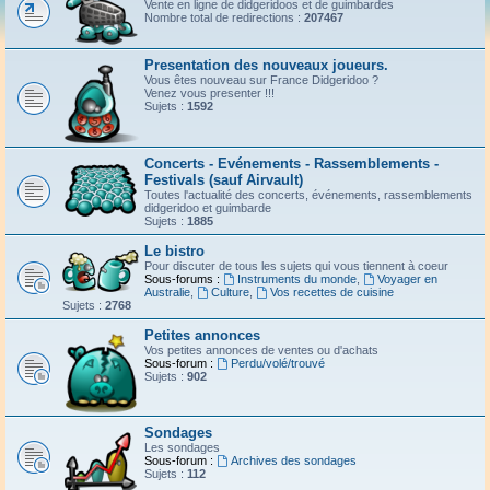
Vente en ligne de didgeridoos et de guimbardes
Nombre total de redirections :
207467
Presentation des nouveaux joueurs.
Vous êtes nouveau sur France Didgeridoo ?
Venez vous presenter !!!
Sujets :
1592
Concerts - Evénements - Rassemblements -
Festivals (sauf Airvault)
Toutes l'actualité des concerts, événements, rassemblements
didgeridoo et guimbarde
Sujets :
1885
Le bistro
Pour discuter de tous les sujets qui vous tiennent à coeur
Sous-forums :
Instruments du monde
,
Voyager en
Australie
,
Culture
,
Vos recettes de cuisine
Sujets :
2768
Petites annonces
Vos petites annonces de ventes ou d'achats
Sous-forum :
Perdu/volé/trouvé
Sujets :
902
Sondages
Les sondages
Sous-forum :
Archives des sondages
Sujets :
112