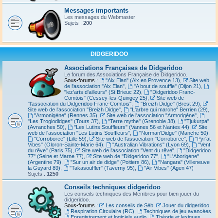
Messages importants
Les messages du Webmaster
Sujets :
200
DIDGERIDOO
Associations Françaises de Didgeridoo
Le forum des Associations Française de Didgeridoo.
Sous-forums :
"Aix Elan" (Aix en Provence 13)
,
Site web
de l'association "Aix Elan"
,
"A bout de souffle" (Dijon 21)
,
"lez'arts d'ailleurs" (St Brieuc 22)
,
"Didgeridoo Franc-
Comtois" (Cessey-les-Quingey 25)
,
Site web de
"l'association du Didgeridoo Franc-Comtois"
,
"Breizh Didge" (Brest 29)
,
Site web de l'association "Breizh Didge"
,
"L'arbre qui marche" Berrien (29)
,
"Armonigène" (Rennes 35)
,
Site web de l'association "Armorigène"
,
"Les Troglodidges" (Tours 37)
,
"Terre mythe" (Grenoble 38)
,
"Tjukurpa"
(Avranches 50)
,
"Les Lutins Souffleurs" (Vannes 56 et Nantes 44)
,
Site
web de l'association "Les Lutins Souffleurs"
,
"Norman'Didge" (Manche 50)
,
"Corroboree" (Lille 59)
,
Site web de l'association "Corroboree"
,
"Pyr'at
Vibes" (Oloron-Sainte-Marie 64)
,
"Australian Vibrations" (Lyon 69)
,
"Vent
du rêve" (Paris 75)
,
Site web de l'association "Vent du rêve"
,
"Didgeridoo
77" (Seine et Marne 77)
,
Site web de "Didgeridoo 77"
,
"L'Aborigène"
(Argentine 79)
,
"Sur un air de didge" (Poitiers 86)
,
"Nangara" (Villeneuve
la Guyard 89)
,
"Takasouffler" (Taverny 95)
,
"Air Vibes" (Agen 47)
Sujets :
1250
Conseils techniques didgeridoo
Les conseils techniques des Membres pour bien jouer du
didgeridoo.
Sous-forums :
Les conseils de Séb
,
Jouer du didgeridoo
,
Respiration Circulaire (RC)
,
Techniques de jeu avancées
,
Enregistrement et logiciels audio
,
Théorie et lexiques