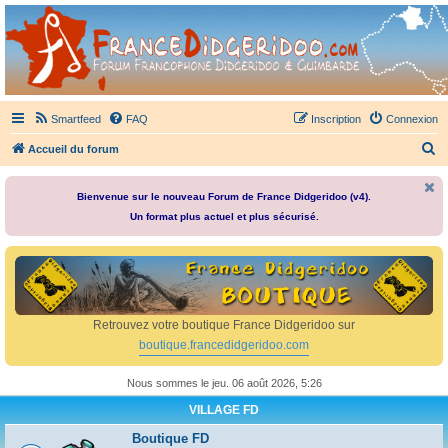
France Didgeridoo
Didgeridoo et Guimbarde sur France Didgeridoo - retrouvez la communauté.
Smartfeed
FAQ
Inscription
Connexion
R
Accueil du forum
e
c
Bienvenue sur le nouveau Forum de France Didgeridoo (v4).
Un format plus actuel et plus sécurisé.
h
e
r
c
h
Retrouvez votre boutique France Didgeridoo sur
e
boutique.francedidgeridoo.com
r
Nous sommes le jeu. 06 août 2026, 5:26
VILLAGE FD
Boutique FD