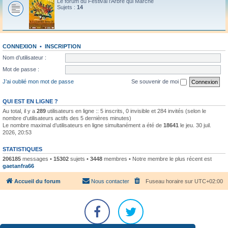
Le forum du Festival l'Arbre qui Marche
Sujets :
14
CONNEXION
•
INSCRIPTION
Nom d’utilisateur :
Mot de passe :
J’ai oublié mon mot de passe
Se souvenir de moi
QUI EST EN LIGNE ?
Au total, il y a
289
utilisateurs en ligne :: 5 inscrits, 0 invisible et 284 invités (selon le
nombre d’utilisateurs actifs des 5 dernières minutes)
Le nombre maximal d’utilisateurs en ligne simultanément a été de
18641
le jeu. 30 juil.
2026, 20:53
STATISTIQUES
206185
messages •
15302
sujets •
3448
membres • Notre membre le plus récent est
gaetanfra66
Accueil du forum
Nous contacter
Fuseau horaire sur
UTC+02:00