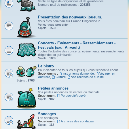
Vente en ligne de didgeridoos et de guimbardes
Nombre total de redirections :
203356
Presentation des nouveaux joueurs.
Vous êtes nouveau sur France Didgeridoo ?
Venez vous presenter !!!
Sujets :
1592
Concerts - Evénements - Rassemblements -
Festivals (sauf Airvault)
Toutes l'actualité des concerts, événements, rassemblements
didgeridoo et guimbarde
Sujets :
1885
Le bistro
Pour discuter de tous les sujets qui vous tiennent à coeur
Sous-forums :
Instruments du monde
,
Voyager en
Australie
,
Culture
,
Vos recettes de cuisine
Sujets :
2768
Petites annonces
Vos petites annonces de ventes ou d'achats
Sous-forum :
Perdu/volé/trouvé
Sujets :
902
Sondages
Les sondages
Sous-forum :
Archives des sondages
Sujets :
112