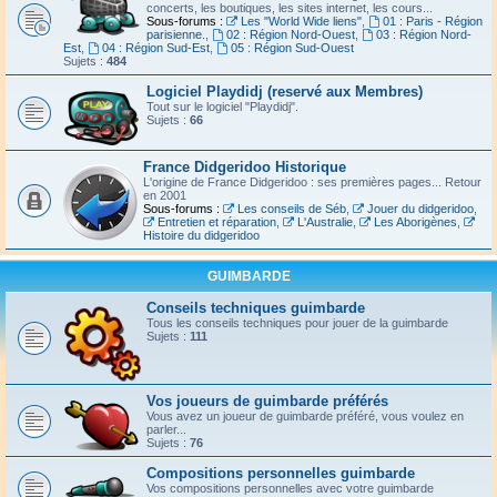
concerts, les boutiques, les sites internet, les cours...
Sous-forums :
Les "World Wide liens"
,
01 : Paris - Région
parisienne.
,
02 : Région Nord-Ouest
,
03 : Région Nord-
Est
,
04 : Région Sud-Est
,
05 : Région Sud-Ouest
Sujets :
484
Logiciel Playdidj (reservé aux Membres)
Tout sur le logiciel "Playdidj".
Sujets :
66
France Didgeridoo Historique
L'origine de France Didgeridoo : ses premières pages... Retour
en 2001
Sous-forums :
Les conseils de Séb
,
Jouer du didgeridoo
,
Entretien et réparation
,
L'Australie
,
Les Aborigènes
,
Histoire du didgeridoo
GUIMBARDE
Conseils techniques guimbarde
Tous les conseils techniques pour jouer de la guimbarde
Sujets :
111
Vos joueurs de guimbarde préférés
Vous avez un joueur de guimbarde préféré, vous voulez en
parler...
Sujets :
76
Compositions personnelles guimbarde
Vos compositions personnelles avec votre guimbarde