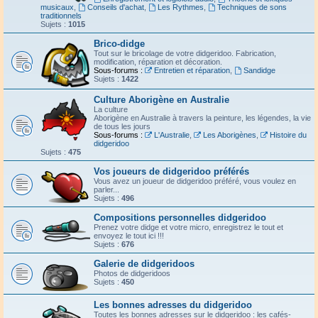
musicaux
,
Conseils d'achat
,
Les Rythmes
,
Techniques de sons
traditionnels
Sujets :
1015
Brico-didge
Tout sur le bricolage de votre didgeridoo. Fabrication,
modification, réparation et décoration.
Sous-forums :
Entretien et réparation
,
Sandidge
Sujets :
1422
Culture Aborigène en Australie
La culture
Aborigène en Australie à travers la peinture, les légendes, la vie
de tous les jours
Sous-forums :
L'Australie
,
Les Aborigènes
,
Histoire du
didgeridoo
Sujets :
475
Vos joueurs de didgeridoo préférés
Vous avez un joueur de didgeridoo préféré, vous voulez en
parler...
Sujets :
496
Compositions personnelles didgeridoo
Prenez votre didge et votre micro, enregistrez le tout et
envoyez le tout ici !!!
Sujets :
676
Galerie de didgeridoos
Photos de didgeridoos
Sujets :
450
Les bonnes adresses du didgeridoo
Toutes les bonnes adresses sur le didgeridoo : les cafés-