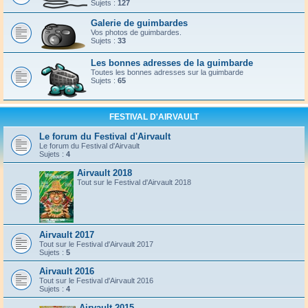
Sujets :
127
Galerie de guimbardes
Vos photos de guimbardes.
Sujets :
33
Les bonnes adresses de la guimbarde
Toutes les bonnes adresses sur la guimbarde
Sujets :
65
FESTIVAL D'AIRVAULT
Le forum du Festival d'Airvault
Le forum du Festival d'Airvault
Sujets :
4
Airvault 2018
Tout sur le Festival d'Airvault 2018
Airvault 2017
Tout sur le Festival d'Airvault 2017
Sujets :
5
Airvault 2016
Tout sur le Festival d'Airvault 2016
Sujets :
4
Airvault 2015