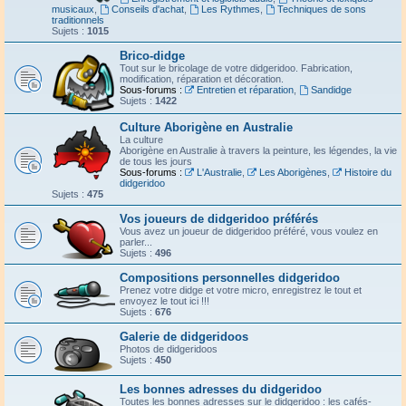
musicaux
,
Conseils d'achat
,
Les Rythmes
,
Techniques de sons
traditionnels
Sujets :
1015
Brico-didge
Tout sur le bricolage de votre didgeridoo. Fabrication,
modification, réparation et décoration.
Sous-forums :
Entretien et réparation
,
Sandidge
Sujets :
1422
Culture Aborigène en Australie
La culture
Aborigène en Australie à travers la peinture, les légendes, la vie
de tous les jours
Sous-forums :
L'Australie
,
Les Aborigènes
,
Histoire du
didgeridoo
Sujets :
475
Vos joueurs de didgeridoo préférés
Vous avez un joueur de didgeridoo préféré, vous voulez en
parler...
Sujets :
496
Compositions personnelles didgeridoo
Prenez votre didge et votre micro, enregistrez le tout et
envoyez le tout ici !!!
Sujets :
676
Galerie de didgeridoos
Photos de didgeridoos
Sujets :
450
Les bonnes adresses du didgeridoo
Toutes les bonnes adresses sur le didgeridoo : les cafés-