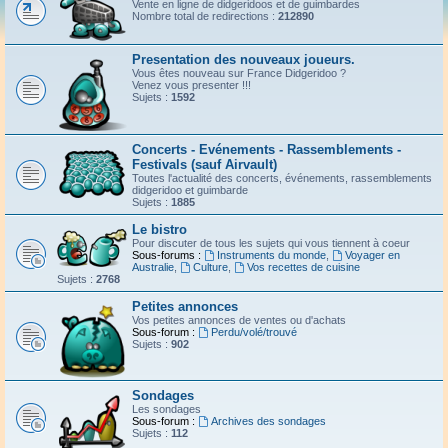
Vente en ligne de didgeridoos et de guimbardes
Nombre total de redirections :
212890
Presentation des nouveaux joueurs.
Vous êtes nouveau sur France Didgeridoo ?
Venez vous presenter !!!
Sujets :
1592
Concerts - Evénements - Rassemblements -
Festivals (sauf Airvault)
Toutes l'actualité des concerts, événements, rassemblements
didgeridoo et guimbarde
Sujets :
1885
Le bistro
Pour discuter de tous les sujets qui vous tiennent à coeur
Sous-forums :
Instruments du monde
,
Voyager en
Australie
,
Culture
,
Vos recettes de cuisine
Sujets :
2768
Petites annonces
Vos petites annonces de ventes ou d'achats
Sous-forum :
Perdu/volé/trouvé
Sujets :
902
Sondages
Les sondages
Sous-forum :
Archives des sondages
Sujets :
112