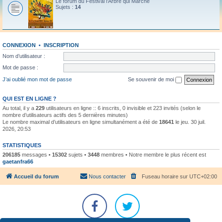
Le forum du Festival l'Arbre qui Marche
Sujets :
14
CONNEXION
•
INSCRIPTION
Nom d’utilisateur :
Mot de passe :
J’ai oublié mon mot de passe
Se souvenir de moi
QUI EST EN LIGNE ?
Au total, il y a
229
utilisateurs en ligne :: 6 inscrits, 0 invisible et 223 invités (selon le
nombre d’utilisateurs actifs des 5 dernières minutes)
Le nombre maximal d’utilisateurs en ligne simultanément a été de
18641
le jeu. 30 juil.
2026, 20:53
STATISTIQUES
206185
messages •
15302
sujets •
3448
membres • Notre membre le plus récent est
gaetanfra66
Accueil du forum
Nous contacter
Fuseau horaire sur
UTC+02:00