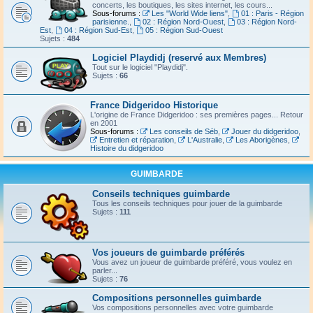
concerts, les boutiques, les sites internet, les cours...
Sous-forums :
Les "World Wide liens"
,
01 : Paris - Région
parisienne.
,
02 : Région Nord-Ouest
,
03 : Région Nord-
Est
,
04 : Région Sud-Est
,
05 : Région Sud-Ouest
Sujets :
484
Logiciel Playdidj (reservé aux Membres)
Tout sur le logiciel "Playdidj".
Sujets :
66
France Didgeridoo Historique
L'origine de France Didgeridoo : ses premières pages... Retour
en 2001
Sous-forums :
Les conseils de Séb
,
Jouer du didgeridoo
,
Entretien et réparation
,
L'Australie
,
Les Aborigènes
,
Histoire du didgeridoo
GUIMBARDE
Conseils techniques guimbarde
Tous les conseils techniques pour jouer de la guimbarde
Sujets :
111
Vos joueurs de guimbarde préférés
Vous avez un joueur de guimbarde préféré, vous voulez en
parler...
Sujets :
76
Compositions personnelles guimbarde
Vos compositions personnelles avec votre guimbarde