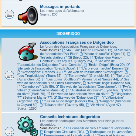
Messages importants
Les messages du Webmaster
Sujets :
200
DIDGERIDOO
Associations Françaises de Didgeridoo
Le forum des Associations Française de Didgeridoo.
Sous-forums :
"Aix Elan" (Aix en Provence 13)
,
Site web
de l'association "Aix Elan"
,
"A bout de souffle" (Dijon 21)
,
"lez'arts d'ailleurs" (St Brieuc 22)
,
"Didgeridoo Franc-
Comtois" (Cessey-les-Quingey 25)
,
Site web de
"l'association du Didgeridoo Franc-Comtois"
,
"Breizh Didge" (Brest 29)
,
Site web de l'association "Breizh Didge"
,
"L'arbre qui marche" Berrien (29)
,
"Armonigène" (Rennes 35)
,
Site web de l'association "Armorigène"
,
"Les Troglodidges" (Tours 37)
,
"Terre mythe" (Grenoble 38)
,
"Tjukurpa"
(Avranches 50)
,
"Les Lutins Souffleurs" (Vannes 56 et Nantes 44)
,
Site
web de l'association "Les Lutins Souffleurs"
,
"Norman'Didge" (Manche 50)
,
"Corroboree" (Lille 59)
,
Site web de l'association "Corroboree"
,
"Pyr'at
Vibes" (Oloron-Sainte-Marie 64)
,
"Australian Vibrations" (Lyon 69)
,
"Vent
du rêve" (Paris 75)
,
Site web de l'association "Vent du rêve"
,
"Didgeridoo
77" (Seine et Marne 77)
,
Site web de "Didgeridoo 77"
,
"L'Aborigène"
(Argentine 79)
,
"Sur un air de didge" (Poitiers 86)
,
"Nangara" (Villeneuve
la Guyard 89)
,
"Takasouffler" (Taverny 95)
,
"Air Vibes" (Agen 47)
Sujets :
1250
Conseils techniques didgeridoo
Les conseils techniques des Membres pour bien jouer du
didgeridoo.
Sous-forums :
Les conseils de Séb
,
Jouer du didgeridoo
,
Respiration Circulaire (RC)
,
Techniques de jeu avancées
,
Enregistrement et logiciels audio
,
Théorie et lexiques