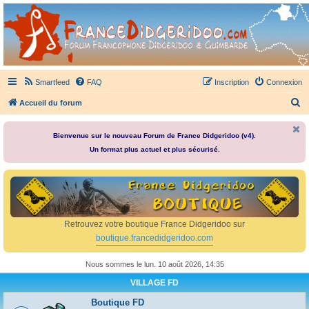
France Didgeridoo
Didgeridoo et Guimbarde sur France Didgeridoo - retrouvez la communauté.
Smartfeed
FAQ
Inscription
Connexion
R
Accueil du forum
e
c
Bienvenue sur le nouveau Forum de France Didgeridoo (v4).
Un format plus actuel et plus sécurisé.
h
e
r
c
h
Retrouvez votre boutique France Didgeridoo sur
e
boutique.francedidgeridoo.com
r
Nous sommes le lun. 10 août 2026, 14:35
VILLAGE FD
Boutique FD