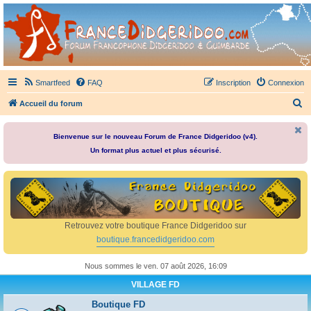
France Didgeridoo
Didgeridoo et Guimbarde sur France Didgeridoo - retrouvez la communauté.
Smartfeed
FAQ
Inscription
Connexion
R
Accueil du forum
e
c
Bienvenue sur le nouveau Forum de France Didgeridoo (v4).
Un format plus actuel et plus sécurisé.
h
e
r
c
h
Retrouvez votre boutique France Didgeridoo sur
e
boutique.francedidgeridoo.com
r
Nous sommes le ven. 07 août 2026, 16:09
VILLAGE FD
Boutique FD