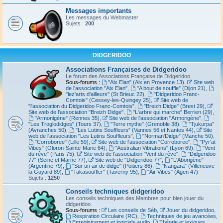
Messages importants
Les messages du Webmaster
Sujets :
200
DIDGERIDOO
Associations Françaises de Didgeridoo
Le forum des Associations Française de Didgeridoo.
Sous-forums :
"Aix Elan" (Aix en Provence 13)
,
Site web
de l'association "Aix Elan"
,
"A bout de souffle" (Dijon 21)
,
"lez'arts d'ailleurs" (St Brieuc 22)
,
"Didgeridoo Franc-
Comtois" (Cessey-les-Quingey 25)
,
Site web de
"l'association du Didgeridoo Franc-Comtois"
,
"Breizh Didge" (Brest 29)
,
Site web de l'association "Breizh Didge"
,
"L'arbre qui marche" Berrien (29)
,
"Armonigène" (Rennes 35)
,
Site web de l'association "Armorigène"
,
"Les Troglodidges" (Tours 37)
,
"Terre mythe" (Grenoble 38)
,
"Tjukurpa"
(Avranches 50)
,
"Les Lutins Souffleurs" (Vannes 56 et Nantes 44)
,
Site
web de l'association "Les Lutins Souffleurs"
,
"Norman'Didge" (Manche 50)
,
"Corroboree" (Lille 59)
,
Site web de l'association "Corroboree"
,
"Pyr'at
Vibes" (Oloron-Sainte-Marie 64)
,
"Australian Vibrations" (Lyon 69)
,
"Vent
du rêve" (Paris 75)
,
Site web de l'association "Vent du rêve"
,
"Didgeridoo
77" (Seine et Marne 77)
,
Site web de "Didgeridoo 77"
,
"L'Aborigène"
(Argentine 79)
,
"Sur un air de didge" (Poitiers 86)
,
"Nangara" (Villeneuve
la Guyard 89)
,
"Takasouffler" (Taverny 95)
,
"Air Vibes" (Agen 47)
Sujets :
1250
Conseils techniques didgeridoo
Les conseils techniques des Membres pour bien jouer du
didgeridoo.
Sous-forums :
Les conseils de Séb
,
Jouer du didgeridoo
,
Respiration Circulaire (RC)
,
Techniques de jeu avancées
,
Enregistrement et logiciels audio
,
Théorie et lexiques