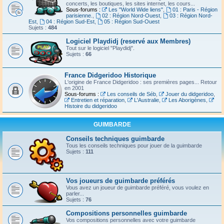
concerts, les boutiques, les sites internet, les cours...
Sous-forums :
Les "World Wide liens"
,
01 : Paris - Région
parisienne.
,
02 : Région Nord-Ouest
,
03 : Région Nord-
Est
,
04 : Région Sud-Est
,
05 : Région Sud-Ouest
Sujets :
484
Logiciel Playdidj (reservé aux Membres)
Tout sur le logiciel "Playdidj".
Sujets :
66
France Didgeridoo Historique
L'origine de France Didgeridoo : ses premières pages... Retour
en 2001
Sous-forums :
Les conseils de Séb
,
Jouer du didgeridoo
,
Entretien et réparation
,
L'Australie
,
Les Aborigènes
,
Histoire du didgeridoo
GUIMBARDE
Conseils techniques guimbarde
Tous les conseils techniques pour jouer de la guimbarde
Sujets :
111
Vos joueurs de guimbarde préférés
Vous avez un joueur de guimbarde préféré, vous voulez en
parler...
Sujets :
76
Compositions personnelles guimbarde
Vos compositions personnelles avec votre guimbarde