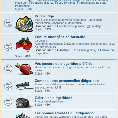
musicaux
,
Conseils d'achat
,
Les Rythmes
,
Techniques de sons
traditionnels
Sujets :
1015
Brico-didge
Tout sur le bricolage de votre didgeridoo. Fabrication,
modification, réparation et décoration.
Sous-forums :
Entretien et réparation
,
Sandidge
Sujets :
1422
Culture Aborigène en Australie
La culture
Aborigène en Australie à travers la peinture, les légendes, la vie
de tous les jours
Sous-forums :
L'Australie
,
Les Aborigènes
,
Histoire du
didgeridoo
Sujets :
475
Vos joueurs de didgeridoo préférés
Vous avez un joueur de didgeridoo préféré, vous voulez en
parler...
Sujets :
496
Compositions personnelles didgeridoo
Prenez votre didge et votre micro, enregistrez le tout et
envoyez le tout ici !!!
Sujets :
676
Galerie de didgeridoos
Photos de didgeridoos
Sujets :
450
Les bonnes adresses du didgeridoo
Toutes les bonnes adresses sur le didgeridoo : les cafés-