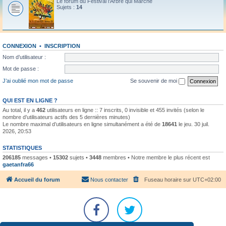
Le forum du Festival l'Arbre qui Marche
Sujets :
14
CONNEXION
•
INSCRIPTION
Nom d’utilisateur :
Mot de passe :
J’ai oublié mon mot de passe
Se souvenir de moi
QUI EST EN LIGNE ?
Au total, il y a
462
utilisateurs en ligne :: 7 inscrits, 0 invisible et 455 invités (selon le
nombre d’utilisateurs actifs des 5 dernières minutes)
Le nombre maximal d’utilisateurs en ligne simultanément a été de
18641
le jeu. 30 juil.
2026, 20:53
STATISTIQUES
206185
messages •
15302
sujets •
3448
membres • Notre membre le plus récent est
gaetanfra66
Accueil du forum
Nous contacter
Fuseau horaire sur
UTC+02:00