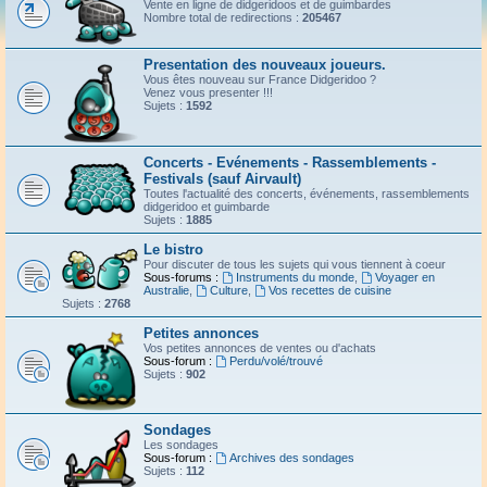
Vente en ligne de didgeridoos et de guimbardes
Nombre total de redirections :
205467
Presentation des nouveaux joueurs.
Vous êtes nouveau sur France Didgeridoo ?
Venez vous presenter !!!
Sujets :
1592
Concerts - Evénements - Rassemblements -
Festivals (sauf Airvault)
Toutes l'actualité des concerts, événements, rassemblements
didgeridoo et guimbarde
Sujets :
1885
Le bistro
Pour discuter de tous les sujets qui vous tiennent à coeur
Sous-forums :
Instruments du monde
,
Voyager en
Australie
,
Culture
,
Vos recettes de cuisine
Sujets :
2768
Petites annonces
Vos petites annonces de ventes ou d'achats
Sous-forum :
Perdu/volé/trouvé
Sujets :
902
Sondages
Les sondages
Sous-forum :
Archives des sondages
Sujets :
112