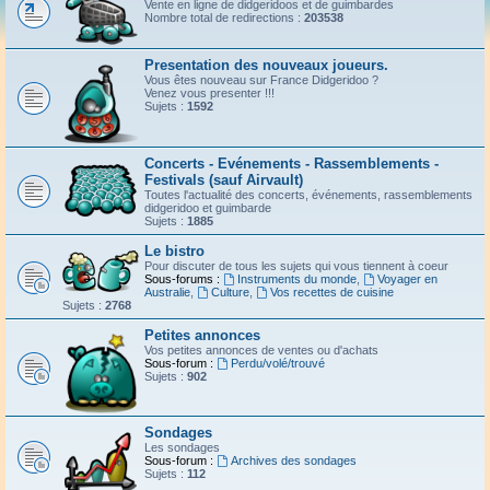
Vente en ligne de didgeridoos et de guimbardes
Nombre total de redirections :
203538
Presentation des nouveaux joueurs.
Vous êtes nouveau sur France Didgeridoo ?
Venez vous presenter !!!
Sujets :
1592
Concerts - Evénements - Rassemblements -
Festivals (sauf Airvault)
Toutes l'actualité des concerts, événements, rassemblements
didgeridoo et guimbarde
Sujets :
1885
Le bistro
Pour discuter de tous les sujets qui vous tiennent à coeur
Sous-forums :
Instruments du monde
,
Voyager en
Australie
,
Culture
,
Vos recettes de cuisine
Sujets :
2768
Petites annonces
Vos petites annonces de ventes ou d'achats
Sous-forum :
Perdu/volé/trouvé
Sujets :
902
Sondages
Les sondages
Sous-forum :
Archives des sondages
Sujets :
112