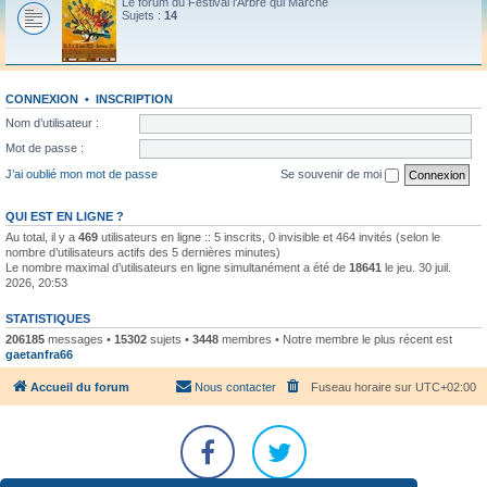
Le forum du Festival l'Arbre qui Marche
Sujets :
14
CONNEXION
•
INSCRIPTION
Nom d’utilisateur :
Mot de passe :
J’ai oublié mon mot de passe
Se souvenir de moi
QUI EST EN LIGNE ?
Au total, il y a
469
utilisateurs en ligne :: 5 inscrits, 0 invisible et 464 invités (selon le
nombre d’utilisateurs actifs des 5 dernières minutes)
Le nombre maximal d’utilisateurs en ligne simultanément a été de
18641
le jeu. 30 juil.
2026, 20:53
STATISTIQUES
206185
messages •
15302
sujets •
3448
membres • Notre membre le plus récent est
gaetanfra66
Accueil du forum
Nous contacter
Fuseau horaire sur
UTC+02:00