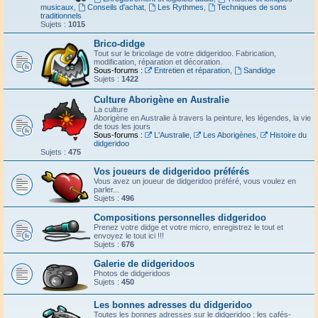
musicaux
,
Conseils d'achat
,
Les Rythmes
,
Techniques de sons
traditionnels
Sujets :
1015
Brico-didge
Tout sur le bricolage de votre didgeridoo. Fabrication,
modification, réparation et décoration.
Sous-forums :
Entretien et réparation
,
Sandidge
Sujets :
1422
Culture Aborigène en Australie
La culture
Aborigène en Australie à travers la peinture, les légendes, la vie
de tous les jours
Sous-forums :
L'Australie
,
Les Aborigènes
,
Histoire du
didgeridoo
Sujets :
475
Vos joueurs de didgeridoo préférés
Vous avez un joueur de didgeridoo préféré, vous voulez en
parler...
Sujets :
496
Compositions personnelles didgeridoo
Prenez votre didge et votre micro, enregistrez le tout et
envoyez le tout ici !!!
Sujets :
676
Galerie de didgeridoos
Photos de didgeridoos
Sujets :
450
Les bonnes adresses du didgeridoo
Toutes les bonnes adresses sur le didgeridoo : les cafés-