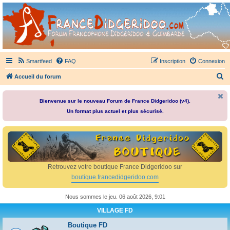
France Didgeridoo
Didgeridoo et Guimbarde sur France Didgeridoo - retrouvez la communauté.
Smartfeed
FAQ
Inscription
Connexion
R
Accueil du forum
e
c
Bienvenue sur le nouveau Forum de France Didgeridoo (v4).
Un format plus actuel et plus sécurisé.
h
e
r
c
h
Retrouvez votre boutique France Didgeridoo sur
e
boutique.francedidgeridoo.com
r
Nous sommes le jeu. 06 août 2026, 9:01
VILLAGE FD
Boutique FD