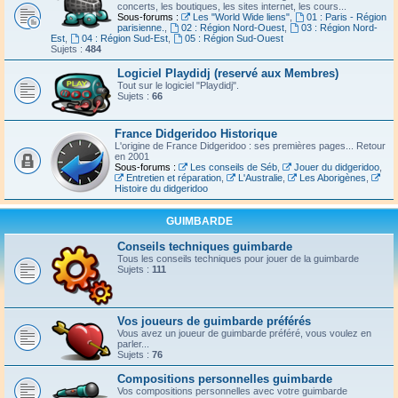
concerts, les boutiques, les sites internet, les cours...
Sous-forums :
Les "World Wide liens"
,
01 : Paris - Région
parisienne.
,
02 : Région Nord-Ouest
,
03 : Région Nord-
Est
,
04 : Région Sud-Est
,
05 : Région Sud-Ouest
Sujets :
484
Logiciel Playdidj (reservé aux Membres)
Tout sur le logiciel "Playdidj".
Sujets :
66
France Didgeridoo Historique
L'origine de France Didgeridoo : ses premières pages... Retour
en 2001
Sous-forums :
Les conseils de Séb
,
Jouer du didgeridoo
,
Entretien et réparation
,
L'Australie
,
Les Aborigènes
,
Histoire du didgeridoo
GUIMBARDE
Conseils techniques guimbarde
Tous les conseils techniques pour jouer de la guimbarde
Sujets :
111
Vos joueurs de guimbarde préférés
Vous avez un joueur de guimbarde préféré, vous voulez en
parler...
Sujets :
76
Compositions personnelles guimbarde
Vos compositions personnelles avec votre guimbarde