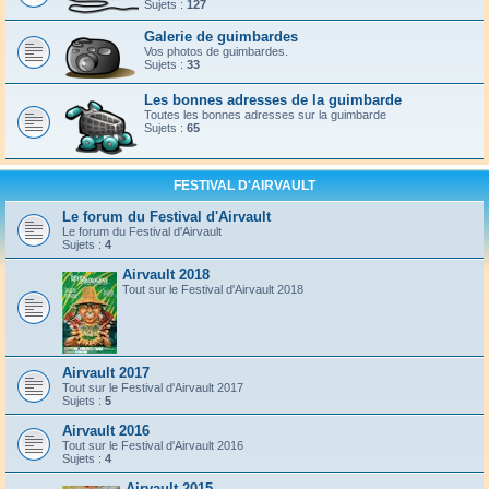
Sujets :
127
Galerie de guimbardes
Vos photos de guimbardes.
Sujets :
33
Les bonnes adresses de la guimbarde
Toutes les bonnes adresses sur la guimbarde
Sujets :
65
FESTIVAL D'AIRVAULT
Le forum du Festival d'Airvault
Le forum du Festival d'Airvault
Sujets :
4
Airvault 2018
Tout sur le Festival d'Airvault 2018
Airvault 2017
Tout sur le Festival d'Airvault 2017
Sujets :
5
Airvault 2016
Tout sur le Festival d'Airvault 2016
Sujets :
4
Airvault 2015