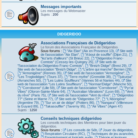
Messages importants
Les messages du Webmaster
Sujets :
200
DIDGERIDOO
Associations Françaises de Didgeridoo
Le forum des Associations Française de Didgeridoo.
Sous-forums :
"Aix Elan" (Aix en Provence 13)
,
Site web
de l'association "Aix Elan"
,
"A bout de souffle" (Dijon 21)
,
"lez'arts d'ailleurs" (St Brieuc 22)
,
"Didgeridoo Franc-
Comtois" (Cessey-les-Quingey 25)
,
Site web de
"l'association du Didgeridoo Franc-Comtois"
,
"Breizh Didge" (Brest 29)
,
Site web de l'association "Breizh Didge"
,
"L'arbre qui marche" Berrien (29)
,
"Armonigène" (Rennes 35)
,
Site web de l'association "Armorigène"
,
"Les Troglodidges" (Tours 37)
,
"Terre mythe" (Grenoble 38)
,
"Tjukurpa"
(Avranches 50)
,
"Les Lutins Souffleurs" (Vannes 56 et Nantes 44)
,
Site
web de l'association "Les Lutins Souffleurs"
,
"Norman'Didge" (Manche 50)
,
"Corroboree" (Lille 59)
,
Site web de l'association "Corroboree"
,
"Pyr'at
Vibes" (Oloron-Sainte-Marie 64)
,
"Australian Vibrations" (Lyon 69)
,
"Vent
du rêve" (Paris 75)
,
Site web de l'association "Vent du rêve"
,
"Didgeridoo
77" (Seine et Marne 77)
,
Site web de "Didgeridoo 77"
,
"L'Aborigène"
(Argentine 79)
,
"Sur un air de didge" (Poitiers 86)
,
"Nangara" (Villeneuve
la Guyard 89)
,
"Takasouffler" (Taverny 95)
,
"Air Vibes" (Agen 47)
Sujets :
1250
Conseils techniques didgeridoo
Les conseils techniques des Membres pour bien jouer du
didgeridoo.
Sous-forums :
Les conseils de Séb
,
Jouer du didgeridoo
,
Respiration Circulaire (RC)
,
Techniques de jeu avancées
,
Enregistrement et logiciels audio
,
Théorie et lexiques