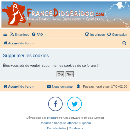
France Didgeridoo
Didgeridoo et Guimbarde sur France Didgeridoo - retrouvez la communauté.
Smartfeed
FAQ
Inscription
Connexion
R
Accueil du forum
e
Supprimer les cookies
c
h
Êtes-vous sûr de vouloir supprimer les cookies de ce forum ?
e
r
c
Accueil du forum
Nous contacter
Fuseau horaire sur
UTC+02:00
h
e
r
Développé par
phpBB
® Forum Software © phpBB Limited
Traduction française officielle
©
Qiaeru
Confidentialité
|
Conditions