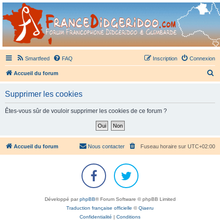
France Didgeridoo
Didgeridoo et Guimbarde sur France Didgeridoo - retrouvez la communauté.
Smartfeed
FAQ
Inscription
Connexion
R
Accueil du forum
e
Supprimer les cookies
c
h
Êtes-vous sûr de vouloir supprimer les cookies de ce forum ?
e
r
c
Accueil du forum
Nous contacter
Fuseau horaire sur
UTC+02:00
h
e
r
Développé par
phpBB
® Forum Software © phpBB Limited
Traduction française officielle
©
Qiaeru
Confidentialité
|
Conditions