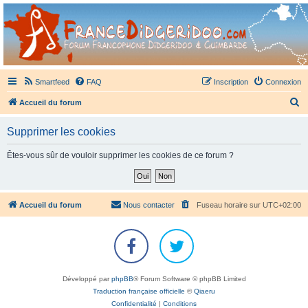
France Didgeridoo
Didgeridoo et Guimbarde sur France Didgeridoo - retrouvez la communauté.
Smartfeed
FAQ
Inscription
Connexion
R
Accueil du forum
e
Supprimer les cookies
c
h
Êtes-vous sûr de vouloir supprimer les cookies de ce forum ?
e
r
c
Accueil du forum
Nous contacter
Fuseau horaire sur
UTC+02:00
h
e
r
Développé par
phpBB
® Forum Software © phpBB Limited
Traduction française officielle
©
Qiaeru
Confidentialité
|
Conditions