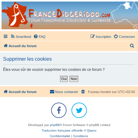
France Didgeridoo
Didgeridoo et Guimbarde sur France Didgeridoo - retrouvez la communauté.
Smartfeed
FAQ
Inscription
Connexion
R
Accueil du forum
e
Supprimer les cookies
c
h
Êtes-vous sûr de vouloir supprimer les cookies de ce forum ?
e
r
c
Accueil du forum
Nous contacter
Fuseau horaire sur
UTC+02:00
h
e
r
Développé par
phpBB
® Forum Software © phpBB Limited
Traduction française officielle
©
Qiaeru
Confidentialité
|
Conditions