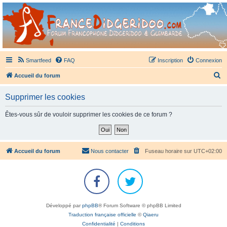
France Didgeridoo
Didgeridoo et Guimbarde sur France Didgeridoo - retrouvez la communauté.
Smartfeed
FAQ
Inscription
Connexion
R
Accueil du forum
e
Supprimer les cookies
c
h
Êtes-vous sûr de vouloir supprimer les cookies de ce forum ?
e
r
c
Accueil du forum
Nous contacter
Fuseau horaire sur
UTC+02:00
h
e
r
Développé par
phpBB
® Forum Software © phpBB Limited
Traduction française officielle
©
Qiaeru
Confidentialité
|
Conditions