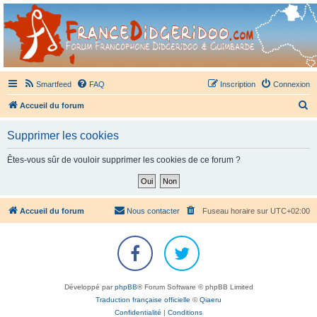
France Didgeridoo
Didgeridoo et Guimbarde sur France Didgeridoo - retrouvez la communauté.
Smartfeed
FAQ
Inscription
Connexion
R
Accueil du forum
e
Supprimer les cookies
c
h
Êtes-vous sûr de vouloir supprimer les cookies de ce forum ?
e
r
c
Accueil du forum
Nous contacter
Fuseau horaire sur
UTC+02:00
h
e
r
Développé par
phpBB
® Forum Software © phpBB Limited
Traduction française officielle
©
Qiaeru
Confidentialité
|
Conditions