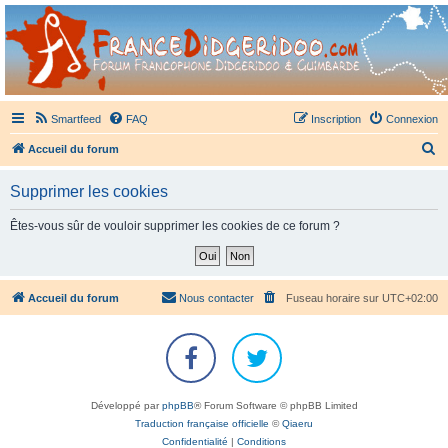
France Didgeridoo
Didgeridoo et Guimbarde sur France Didgeridoo - retrouvez la communauté.
Smartfeed
FAQ
Inscription
Connexion
R
Accueil du forum
e
Supprimer les cookies
c
h
Êtes-vous sûr de vouloir supprimer les cookies de ce forum ?
e
r
c
Accueil du forum
Nous contacter
Fuseau horaire sur
UTC+02:00
h
e
r
Développé par
phpBB
® Forum Software © phpBB Limited
Traduction française officielle
©
Qiaeru
Confidentialité
|
Conditions