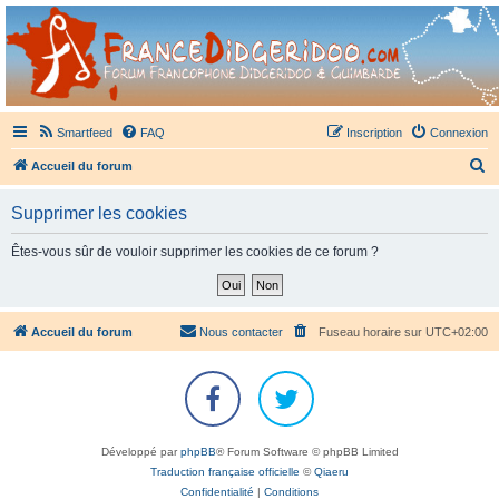
France Didgeridoo
Didgeridoo et Guimbarde sur France Didgeridoo - retrouvez la communauté.
Smartfeed
FAQ
Inscription
Connexion
R
Accueil du forum
e
Supprimer les cookies
c
h
Êtes-vous sûr de vouloir supprimer les cookies de ce forum ?
e
r
c
Accueil du forum
Nous contacter
Fuseau horaire sur
UTC+02:00
h
e
r
Développé par
phpBB
® Forum Software © phpBB Limited
Traduction française officielle
©
Qiaeru
Confidentialité
|
Conditions