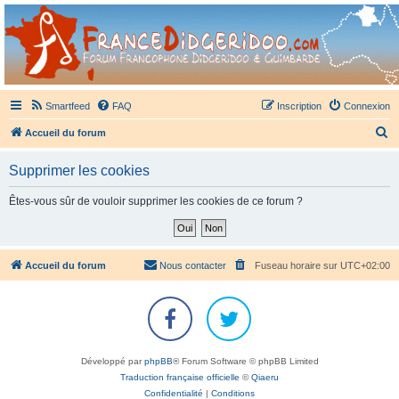
France Didgeridoo
Didgeridoo et Guimbarde sur France Didgeridoo - retrouvez la communauté.
Smartfeed
FAQ
Inscription
Connexion
R
Accueil du forum
e
Supprimer les cookies
c
h
Êtes-vous sûr de vouloir supprimer les cookies de ce forum ?
e
r
c
Accueil du forum
Nous contacter
Fuseau horaire sur
UTC+02:00
h
e
r
Développé par
phpBB
® Forum Software © phpBB Limited
Traduction française officielle
©
Qiaeru
Confidentialité
|
Conditions