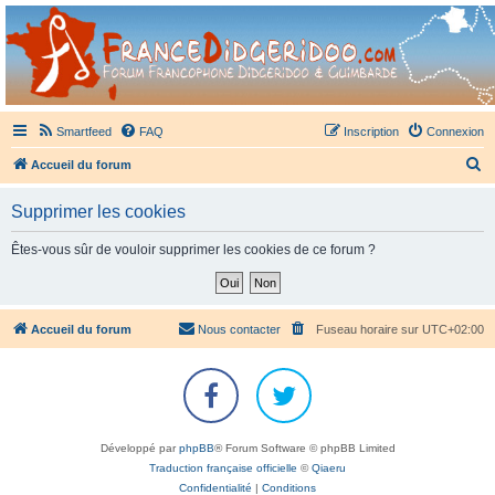
France Didgeridoo
Didgeridoo et Guimbarde sur France Didgeridoo - retrouvez la communauté.
Smartfeed
FAQ
Inscription
Connexion
R
Accueil du forum
e
Supprimer les cookies
c
h
Êtes-vous sûr de vouloir supprimer les cookies de ce forum ?
e
r
c
Accueil du forum
Nous contacter
Fuseau horaire sur
UTC+02:00
h
e
r
Développé par
phpBB
® Forum Software © phpBB Limited
Traduction française officielle
©
Qiaeru
Confidentialité
|
Conditions