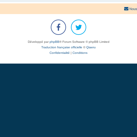
Nous
Développé par
phpBB
® Forum Software © phpBB Limited
Traduction française officielle
©
Qiaeru
Confidentialité
|
Conditions