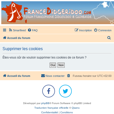
France Didgeridoo
Didgeridoo et Guimbarde sur France Didgeridoo - retrouvez la communauté.
Smartfeed
FAQ
Inscription
Connexion
R
Accueil du forum
e
Supprimer les cookies
c
h
Êtes-vous sûr de vouloir supprimer les cookies de ce forum ?
e
r
c
Accueil du forum
Nous contacter
Fuseau horaire sur
UTC+02:00
h
e
r
Développé par
phpBB
® Forum Software © phpBB Limited
Traduction française officielle
©
Qiaeru
Confidentialité
|
Conditions