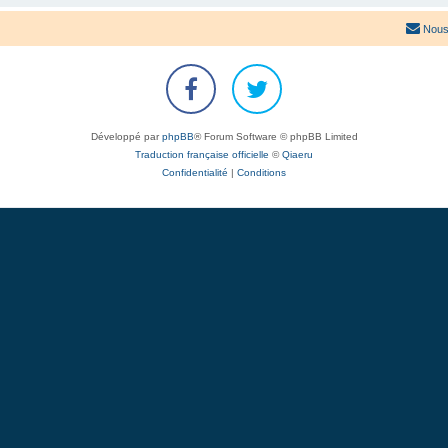
Nous
Développé par
phpBB
® Forum Software © phpBB Limited
Traduction française officielle
©
Qiaeru
Confidentialité
|
Conditions