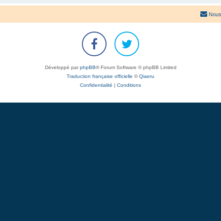
Nous
Développé par
phpBB
® Forum Software © phpBB Limited
Traduction française officielle
©
Qiaeru
Confidentialité
|
Conditions