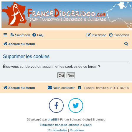
France Didgeridoo
Didgeridoo et Guimbarde sur France Didgeridoo - retrouvez la communauté.
Smartfeed
FAQ
Inscription
Connexion
R
Accueil du forum
e
Supprimer les cookies
c
h
Êtes-vous sûr de vouloir supprimer les cookies de ce forum ?
e
r
c
Accueil du forum
Nous contacter
Fuseau horaire sur
UTC+02:00
h
e
r
Développé par
phpBB
® Forum Software © phpBB Limited
Traduction française officielle
©
Qiaeru
Confidentialité
|
Conditions