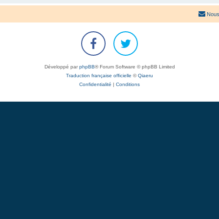
Nous
Développé par
phpBB
® Forum Software © phpBB Limited
Traduction française officielle
©
Qiaeru
Confidentialité
|
Conditions