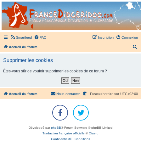
France Didgeridoo
Didgeridoo et Guimbarde sur France Didgeridoo - retrouvez la communauté.
Smartfeed
FAQ
Inscription
Connexion
R
Accueil du forum
e
Supprimer les cookies
c
h
Êtes-vous sûr de vouloir supprimer les cookies de ce forum ?
e
r
c
Accueil du forum
Nous contacter
Fuseau horaire sur
UTC+02:00
h
e
r
Développé par
phpBB
® Forum Software © phpBB Limited
Traduction française officielle
©
Qiaeru
Confidentialité
|
Conditions